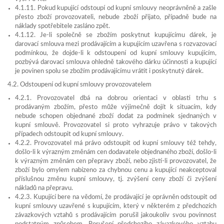
4.1.11. Pokud kupující odstoupí od kupní smlouvy neoprávněně a zašle
přesto zboží provozovateli, nebude zboží přijato, případně bude na
náklady spotřebitele zasláno zpět.
4.1.12. Je-li společně se zbožím poskytnut kupujícímu dárek, je
darovací smlouva mezi prodávajícím a kupujícím uzavřena s rozvazovací
podmínkou, že dojde-li k odstoupení od kupní smlouvy kupujícím,
pozbývá darovací smlouva ohledně takového dárku účinnosti a kupující
je povinen spolu se zbožím prodávajícímu vrátit i poskytnutý dárek.
4.2. Odstoupení od kupní smlouvy provozovatelem
4.2.1. Provozovatel dbá na dobrou orientaci v oblasti trhu s
prodávaným zbožím, přesto může výjimečně dojít k situacím, kdy
nebude schopen objednané zboží dodat za podmínek sjednaných v
kupní smlouvě. Provozovatel si proto vyhrazuje právo v takových
případech odstoupit od kupní smlouvy.
4.2.2. Provozovatel má právo odstoupit od kupní smlouvy též tehdy,
došlo-li k výrazným změnám cen dodavatele objednaného zboží, došlo-li
k výrazným změnám cen přepravy zboží, nebo zjistí-li provozovatel, že
zboží bylo omylem nabízeno za chybnou cenu a kupující neakceptoval
příslušnou změnu kupní smlouvy, tj. zvýšení ceny zboží či zvýšení
nákladů na přepravu.
4.2.3. Kupující bere na vědomí, že prodávající je oprávněn odstoupit od
kupní smlouvy uzavřené s kupujícím, který v některém z předchozích
závazkových vztahů s prodávajícím porušil jakoukoliv svou povinnost