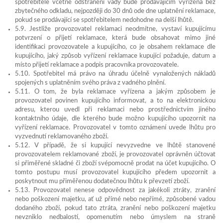
spotřebitele včetně odstranění vady bude prodávajícím vyřízena bez
zbytečného odkladu, nejpozději do 30 dnů ode dne uplatnění reklamace,
pokud se prodávající se spotřebitelem nedohodne na delší lhůtě.
5.9. Jestliže provozovatel reklamaci neodmítne, vystaví kupujícímu
potvrzení o přijetí reklamace, která bude obsahovat mimo jiné
identifikaci provozovatele a kupujícího, co je obsahem reklamace dle
kupujícího, jaký způsob vyřízení reklamace kupující požaduje, datum a
místo přijetí reklamace a podpis pracovníka provozovatele.
5.10. Spotřebitel má právo na úhradu účelně vynaložených nákladů
spojených s uplatněním svého práva z vadného plnění.
5.11. O tom, že byla reklamace vyřízena a jakým způsobem je
provozovatel povinen kupujícího informovat, a to na elektronickou
adresu, kterou uvedl při reklamaci nebo prostřednictvím jiného
kontaktního údaje, dle kterého bude možno kupujícího upozornit na
vyřízení reklamace. Provozovatel v tomto oznámení uvede lhůtu pro
vyzvednutí reklamovaného zboží.
5.12. V případě, že si kupující nevyzvedne ve lhůtě stanovené
provozovatelem reklamované zboží, je provozovatel oprávněn účtovat
si přiměřené skladné či zboží svépomocně prodat na účet kupujícího. O
tomto postupu musí provozovatel kupujícího předem upozornit a
poskytnout mu přiměřenou dodatečnou lhůtu k převzetí zboží.
5.13. Provozovatel nenese odpovědnost za jakékoli ztráty, zranění
nebo poškození majetku, ať už přímé nebo nepřímé, způsobené vadou
dodaného zboží, pokud tato ztráta, zranění nebo poškození majetku
nevzniklo nedbalostí, opomenutím nebo úmyslem na straně