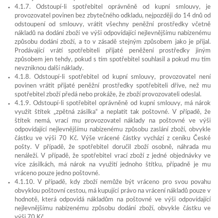
4.1.7. Odstoupí-li spotřebitel oprávněně od kupní smlouvy, je
provozovatel povinen bez zbytečného odkladu, nejpozději do 14 dnů od
odstoupení od smlouvy, vrátit všechny peněžní prostředky včetně
nákladů na dodání zboží ve výši odpovídající nejlevnějšímu nabízenému
způsobu dodání zboží, a to v zásadě stejným způsobem jako je přijal.
Prodávající vrátí spotřebiteli přijaté peněžení prostředky jiným
způsobem jen tehdy, pokud s tím spotřebitel souhlasil a pokud mu tím
nevzniknou další náklady.
4.1.8. Odstoupí-li spotřebitel od kupní smlouvy, provozovatel není
povinen vrátit přijaté peněžní prostředky spotřebiteli dříve, než mu
spotřebitel zboží předá nebo prokáže, že zboží provozovateli odeslal.
4.1.9. Odstoupí-li spotřebitel oprávněně od kupní smlouvy, má nárok
využít štítek „zpětná zásilka“ a neplatit tak poštovné. V případě, že
štítek nemá, vrací mu provozovatel náklady na poštovné ve výši
odpovídající nejlevnějšímu nabízenému způsobu zaslání zboží, obvykle
částku ve výši 70 Kč. Výše vrácené částky vychází z ceníku České
pošty. V případě, že spotřebitel doručil zboží osobně, náhrada mu
nenáleží. V případě, že spotřebitel vrací zboží z jedné objednávky ve
více zásilkách, má nárok na využití jednoho štítku, případně je mu
vráceno pouze jedno poštovné.
4.1.10. V případě, kdy zboží nemůže být vráceno pro svou povahu
obvyklou poštovní cestou, má kupující právo na vrácení nákladů pouze v
hodnotě, která odpovídá nákladům na poštovné ve výši odpovídající
nejlevnějšímu nabízenému způsobu dodání zboží, obvykle částku ve
výši 70 Kč.