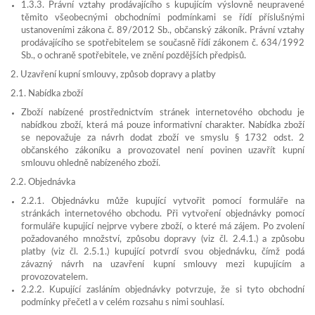
1.3.3. Právní vztahy prodávajícího s kupujícím výslovně neupravené
těmito všeobecnými obchodními podmínkami se řídí příslušnými
ustanoveními zákona č. 89/2012 Sb., občanský zákoník. Právní vztahy
prodávajícího se spotřebitelem se současně řídí zákonem č. 634/1992
Sb., o ochraně spotřebitele, ve znění pozdějších předpisů.
2. Uzavření kupní smlouvy, způsob dopravy a platby
2.1. Nabídka zboží
Zboží nabízené prostřednictvím stránek internetového obchodu je
nabídkou zboží, která má pouze informativní charakter. Nabídka zboží
se nepovažuje za návrh dodat zboží ve smyslu § 1732 odst. 2
občanského zákoníku a provozovatel není povinen uzavřít kupní
smlouvu ohledně nabízeného zboží.
2.2. Objednávka
2.2.1. Objednávku může kupující vytvořit pomocí formuláře na
stránkách internetového obchodu. Při vytvoření objednávky pomocí
formuláře kupující nejprve vybere zboží, o které má zájem. Po zvolení
požadovaného množství, způsobu dopravy (viz čl. 2.4.1.) a způsobu
platby (viz čl. 2.5.1.) kupující potvrdí svou objednávku, čímž podá
závazný návrh na uzavření kupní smlouvy mezi kupujícím a
provozovatelem.
2.2.2. Kupující zasláním objednávky potvrzuje, že si tyto obchodní
podmínky přečetl a v celém rozsahu s nimi souhlasí.