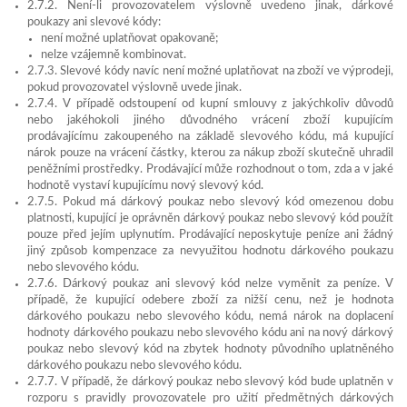
2.7.2. Není-li provozovatelem výslovně uvedeno jinak, dárkové
poukazy ani slevové kódy:
není možné uplatňovat opakovaně;
nelze vzájemně kombinovat.
2.7.3. Slevové kódy navíc není možné uplatňovat na zboží ve výprodeji,
pokud provozovatel výslovně uvede jinak.
2.7.4. V případě odstoupení od kupní smlouvy z jakýchkoliv důvodů
nebo jakéhokoli jiného důvodného vrácení zboží kupujícím
prodávajícímu zakoupeného na základě slevového kódu, má kupující
nárok pouze na vrácení částky, kterou za nákup zboží skutečně uhradil
peněžními prostředky. Prodávající může rozhodnout o tom, zda a v jaké
hodnotě vystaví kupujícímu nový slevový kód.
2.7.5. Pokud má dárkový poukaz nebo slevový kód omezenou dobu
platnosti, kupující je oprávněn dárkový poukaz nebo slevový kód použít
pouze před jejím uplynutím. Prodávající neposkytuje peníze ani žádný
jiný způsob kompenzace za nevyužitou hodnotu dárkového poukazu
nebo slevového kódu.
2.7.6. Dárkový poukaz ani slevový kód nelze vyměnit za peníze. V
případě, že kupující odebere zboží za nižší cenu, než je hodnota
dárkového poukazu nebo slevového kódu, nemá nárok na doplacení
hodnoty dárkového poukazu nebo slevového kódu ani na nový dárkový
poukaz nebo slevový kód na zbytek hodnoty původního uplatněného
dárkového poukazu nebo slevového kódu.
2.7.7. V případě, že dárkový poukaz nebo slevový kód bude uplatněn v
rozporu s pravidly provozovatele pro užití předmětných dárkových