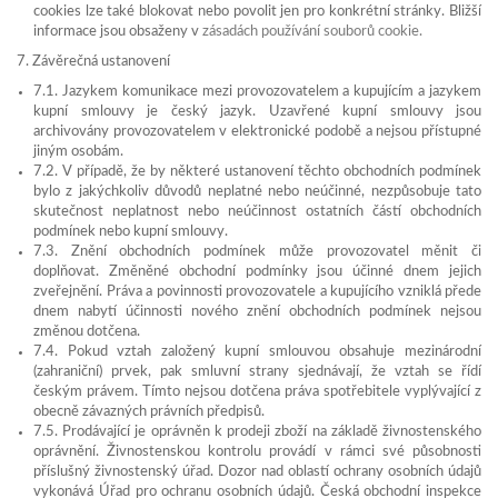
cookies lze také blokovat nebo povolit jen pro konkrétní stránky. Bližší
informace jsou obsaženy v
zásadách používání souborů cookie.
7. Závěrečná ustanovení
7.1. Jazykem komunikace mezi provozovatelem a kupujícím a jazykem
kupní smlouvy je český jazyk. Uzavřené kupní smlouvy jsou
archivovány provozovatelem v elektronické podobě a nejsou přístupné
jiným osobám.
7.2. V případě, že by některé ustanovení těchto obchodních podmínek
bylo z jakýchkoliv důvodů neplatné nebo neúčinné, nezpůsobuje tato
skutečnost neplatnost nebo neúčinnost ostatních částí obchodních
podmínek nebo kupní smlouvy.
7.3. Znění obchodních podmínek může provozovatel měnit či
doplňovat. Změněné obchodní podmínky jsou účinné dnem jejich
zveřejnění. Práva a povinnosti provozovatele a kupujícího vzniklá přede
dnem nabytí účinnosti nového znění obchodních podmínek nejsou
změnou dotčena.
7.4. Pokud vztah založený kupní smlouvou obsahuje mezinárodní
(zahraniční) prvek, pak smluvní strany sjednávají, že vztah se řídí
českým právem. Tímto nejsou dotčena práva spotřebitele vyplývající z
obecně závazných právních předpisů.
7.5. Prodávající je oprávněn k prodeji zboží na základě živnostenského
oprávnění. Živnostenskou kontrolu provádí v rámci své působnosti
příslušný živnostenský úřad. Dozor nad oblastí ochrany osobních údajů
vykonává Úřad pro ochranu osobních údajů. Česká obchodní inspekce