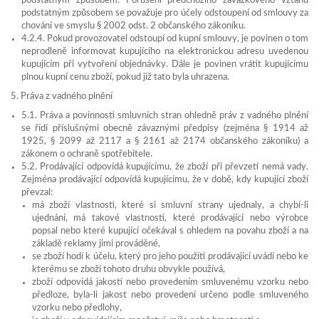
podstatným způsobem. Porušení předchozího závazkového vztahu
podstatným způsobem se považuje pro účely odstoupení od smlouvy za
chování ve smyslu § 2002 odst. 2 občanského zákoníku.
4.2.4. Pokud provozovatel odstoupí od kupní smlouvy, je povinen o tom
neprodleně informovat kupujícího na elektronickou adresu uvedenou
kupujícím při vytvoření objednávky. Dále je povinen vrátit kupujícímu
plnou kupní cenu zboží, pokud již tato byla uhrazena.
5. Práva z vadného plnění
5.1. Práva a povinnosti smluvních stran ohledně práv z vadného plnění
se řídí příslušnými obecně závaznými předpisy (zejména § 1914 až
1925, § 2099 až 2117 a § 2161 až 2174 občanského zákoníku) a
zákonem o ochraně spotřebitele.
5.2. Prodávající odpovídá kupujícímu, že zboží při převzetí nemá vady.
Zejména prodávající odpovídá kupujícímu, že v době, kdy kupující zboží
převzal:
má zboží vlastnosti, které si smluvní strany ujednaly, a chybí-li
ujednání, má takové vlastnosti, které prodávající nebo výrobce
popsal nebo které kupující očekával s ohledem na povahu zboží a na
základě reklamy jimi prováděné,
se zboží hodí k účelu, který pro jeho použití prodávající uvádí nebo ke
kterému se zboží tohoto druhu obvykle používá,
zboží odpovídá jakostí nebo provedením smluvenému vzorku nebo
předloze, byla-li jakost nebo provedení určeno podle smluveného
vzorku nebo předlohy,