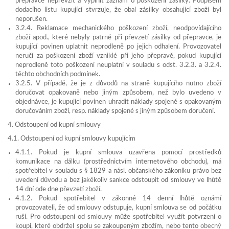
přepravce nepřevzít a vyplnit záznam o poškození zásilky. Podpisem
dodacího listu kupující stvrzuje, že obal zásilky obsahující zboží byl
neporušen.
3.2.4. Reklamace mechanického poškození zboží, neodpovídajícího
zboží apod., které nebyly patrné při převzetí zásilky od přepravce, je
kupující povinen uplatnit neprodleně po jejich odhalení. Provozovatel
neručí za poškození zboží vzniklé při jeho přepravě, pokud kupující
neprodleně toto poškození neuplatní v souladu s odst. 3.2.3. a 3.2.4.
těchto obchodních podmínek.
3.2.5. V případě, že je z důvodů na straně kupujícího nutno zboží
doručovat opakovaně nebo jiným způsobem, než bylo uvedeno v
objednávce, je kupující povinen uhradit náklady spojené s opakovaným
doručováním zboží, resp. náklady spojené s jiným způsobem doručení.
4. Odstoupení od kupní smlouvy
4.1. Odstoupení od kupní smlouvy kupujícím
4.1.1. Pokud je kupní smlouva uzavřena pomocí prostředků
komunikace na dálku (prostřednictvím internetového obchodu), má
spotřebitel v souladu s § 1829 a násl. občanského zákoníku právo bez
uvedení důvodu a bez jakékoliv sankce odstoupit od smlouvy ve lhůtě
14 dní ode dne převzetí zboží.
4.1.2. Pokud spotřebitel v zákonné 14 denní lhůtě oznámí
provozovateli, že od smlouvy odstupuje, kupní smlouva se od počátku
ruší. Pro odstoupení od smlouvy může spotřebitel využít potvrzení o
koupi, které obdržel spolu se zakoupeným zbožím, nebo tento
obecný