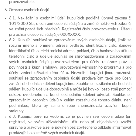
provozovatele.
6. Ochrana osobních údajů
6.1. Nakládání s osobními údaji kupujících podléhá úpravě zákona č.
101/2000 Sb., o ochraně osobních údajů a o změně některých zákonů,
ve znění pozdějších předpisů. Registrační číslo provozovatele u Úřadu
pro ochranu osobních údajů je 000XXXXX.
6.2. Kupující souhlasí se zpracováním svých osobních údajů, jimiž se
rozumí jméno a příjmení, adresa bydliště, identifikační číslo, daňové
identifikační číslo, elektronická adresa, pohlaví, číslo bankovního účtu a
telefonní číslo a uděluje souhlas se shromažďováním a zpracováním
svých osobních údajů provozovatelem pro účely realizace práv a
povinností z kupní smlouvy, provozování věrnostního programu a pro
účely vedení uživatelského účtu. Nezvolí-li kupující jinou možnost,
souhlasí se zpracováním osobních údajů prodávajícím také pro účely
zasílání obchodních sdělení kupujícímu. Souhlas se zasíláním obchodních
sdělení kupující uděluje dobrovolně a může jej kdykoli bezplatně pomocí
odkazu uvedeného na konci obchodního sdělení odvolat. Souhlas se
zpracováním osobních údajů v celém rozsahu dle tohoto článku není
podmínkou, která by sama o sobě znemožňovala uzavření kupní
smlouvy.
6.3. Kupující bere na vědomí, že je povinen své osobní údaje (při
registraci, ve svém uživatelském účtu nebo při objednávce) uvádět
správně a pravdivě a že je povinen bez zbytečného odkladu informovat
prodávajícího o změně svých osobních údajů.