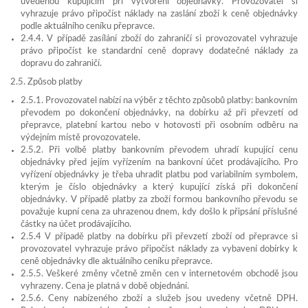
uvedenou kupujícím při vytvoření objednávky. Provozovatel si
vyhrazuje právo připočíst náklady na zaslání zboží k ceně objednávky
podle aktuálního ceníku přepravce.
2.4.4. V případě zasílání zboží do zahraničí si provozovatel vyhrazuje
právo připočíst ke standardní ceně dopravy dodatečné náklady za
dopravu do zahraničí.
2.5. Způsob platby
2.5.1. Provozovatel nabízí na výběr z těchto způsobů platby: bankovním
převodem po dokončení objednávky, na dobírku až při převzetí od
přepravce, platební kartou nebo v hotovosti při osobním odběru na
výdejním místě provozovatele.
2.5.2. Při volbě platby bankovním převodem uhradí kupující cenu
objednávky před jejím vyřízením na bankovní účet prodávajícího. Pro
vyřízení objednávky je třeba uhradit platbu pod variabilním symbolem,
kterým je číslo objednávky a který kupující získá při dokončení
objednávky. V případě platby za zboží formou bankovního převodu se
považuje kupní cena za uhrazenou dnem, kdy došlo k připsání příslušné
částky na účet prodávajícího.
2.5.4 V případě platby na dobírku při převzetí zboží od přepravce si
provozovatel vyhrazuje právo připočíst náklady za vybavení dobírky k
ceně objednávky dle aktuálního ceníku přepravce.
2.5.5. Veškeré změny včetně změn cen v internetovém obchodě jsou
vyhrazeny. Cena je platná v době objednání.
2.5.6. Ceny nabízeného zboží a služeb jsou uvedeny včetně DPH.