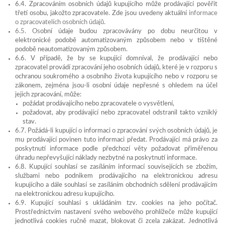
6.4. Zpracováním osobních údajů kupujícího může prodávající pověřit
třetí osobu, jakožto zpracovatele. Zde jsou uvedeny aktuální
informace
o zpracovatelích osobních údajů.
6.5. Os
obní údaje budou zpracovávány po dobu neurčitou v
elektronické podobě automatizovaným způsobem nebo v tištěné
podobě neautomatizovaným způsobem.
6.6. V případě, že by se kupující domníval, že prodávající nebo
zpracovatel provádí zpracování jeho osobních údajů, které je v rozporu s
ochranou soukromého a osobního života kupujícího nebo v rozporu se
zákonem, zejména jsou-li osobní údaje nepřesné s ohledem na účel
jejich zpracování, může:
požádat prodávajícího nebo zpracovatele o vysvětlení,
požadovat, aby prodávající nebo zpracovatel odstranil takto vzniklý
stav.
6.7. Požádá-li kupující o informaci o zpracování svých osobních údajů, je
mu prodávající povinen tuto informaci předat. Prodávající má právo za
poskytnutí informace podle předchozí věty požadovat přiměřenou
úhradu nepřevyšující náklady nezbytné na poskytnutí informace.
6.8. Kupující souhlasí se zasíláním informací souvisejících se zbožím,
službami nebo podnikem prodávajícího na elektronickou adresu
kupujícího a dále souhlasí se zasíláním obchodních sdělení prodávajícím
na elektronickou adresu kupujícího.
6.9. Kupující souhlasí s ukládáním tzv. cookies na jeho počítač.
Prostřednictvím nastavení svého webového prohlížeče může kupující
jednotlivá cookies ručně mazat, blokovat či zcela zakázat. Jednotlivá