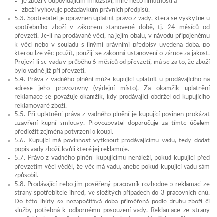
je zboží v odpovídajícím množství, míře nebo hmotnosti a
zboží vyhovuje požadavkům právních předpisů.
5.3. Spotřebitel je oprávněn uplatnit právo z vady, která se vyskytne u
spotřebního zboží v zákonem stanovené době, tj. 24 měsíců od
převzetí. Je-li na prodávané věci, na jejím obalu, v návodu připojenému
k věci nebo v souladu s jinými právními předpisy uvedena doba, po
kterou lze věc použít, použijí se zákonná ustanovení o záruce za jakost.
Projeví-li se vada v průběhu 6 měsíců od převzetí, má se za to, že zboží
bylo vadné již při převzetí.
5.4. Práva z vadného plnění může kupující uplatnit u prodávajícího na
adrese jeho provozovny (výdejní místo). Za okamžik uplatnění
reklamace se považuje okamžik, kdy prodávající obdržel od kupujícího
reklamované zboží.
5.5. Při uplatnění práva z vadného plnění je kupující povinen prokázat
uzavření kupní smlouvy. Provozovatel doporučuje za tímto účelem
předložit zejména potvrzení o koupi.
5.6. Kupující má povinnost vytknout prodávajícímu vadu, tedy dodat
popis vady zboží, kvůli které jej reklamuje.
5.7. Právo z vadného plnění kupujícímu nenáleží, pokud kupující před
převzetím věci věděl, že věc má vadu, anebo pokud kupující vadu sám
způsobil.
5.8. Prodávající nebo jím pověřený pracovník rozhodne o reklamaci ze
strany spotřebitele ihned, ve složitých případech do 3 pracovních dnů.
Do této lhůty se nezapočítává doba přiměřená podle druhu zboží či
služby potřebná k odbornému posouzení vady. Reklamace ze strany