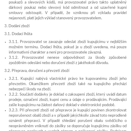
poukazů a slevových kódů, má provozovatel právo takto uplatněný
dárkový poukaz nebo slevový kód odmítnout a od uzavřené kupní
smlouvy odstoupit. V případě, že vzniknou při výkladu pravidel
nejasnosti, platí jejich výklad stanovený provozovatelem.
3. Dodání zboží
3.1. Dodací lhůta
3.1.1. Provozovatel se zavazuje odeslat zboží kupujícímu v nejbližším
možném termínu. Dodací lhůta, pokud je u zboží uvedena, má pouze
informativní charakter a není pro provozovatele závazná.
3.1.2. Provozovatel nenese odpovědnost za škody způsobené
zpožděním odeslání nebo doručení zboží z jakéhokoli důvodu.
3.2. Přeprava, doručení a převzetí zboží
3.2.1. Kupující nabývá vlastnické právo ke kupovanému zboží jeho
převzetím. Okamžikem převzetí zboží také na kupujícího přechází
nebezpečí škody na zboží.
3.2.2. Součástí dodávky je doklad o zakoupení zboží, který uvádí datum
prodeje, označení zboží, kupní cenu a údaje o prodávajícím. Prodávající
zašle kupujícímu na žádost daňový doklad v elektronické podobě.
3.2.3. Při převzetí zboží od přepravce je kupující povinen zkontrolovat
neporušenost obalů zboží a v případě jakýchkoliv závad toto neprodleně
oznámit přepravci. V případě shledání porušení obalu svědčícího o
neoprávněném vniknutí do zásilky se doporučuje kupujícímu zásilku od