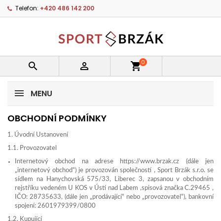
Telefon:
+420 486 142 200
0


shopping_cart
MENU
OBCHODNÍ PODMÍNKY
1. Úvodní Ustanovení
1.1. Provozovatel
Internetový obchod na adrese https://www.brzak.cz (dále jen
„internetový obchod“) je provozován společností , Sport Brzák s.r.o. se
sídlem na Hanychovská 575/33, Liberec 3, zapsanou v obchodním
rejstříku vedeném U KOS v Ústí nad Labem ,spisová značka C.29465 ,
IČO: 28735633, (dále jen „prodávající“ nebo „provozovatel“), bankovní
spojení: 2601979399/0800
1.2. Kupující