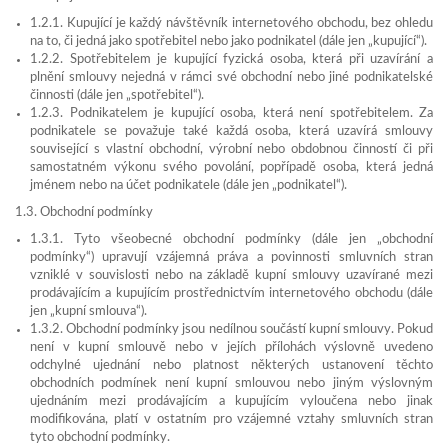
1.2.1. Kupující je každý návštěvník internetového obchodu, bez ohledu
na to, či jedná jako spotřebitel nebo jako podnikatel (dále jen „kupující“).
1.2.2. Spotřebitelem je kupující fyzická osoba, která při uzavírání a
plnění smlouvy nejedná v rámci své obchodní nebo jiné podnikatelské
činnosti (dále jen „spotřebitel“).
1.2.3. Podnikatelem je kupující osoba, která není spotřebitelem. Za
podnikatele se považuje také každá osoba, která uzavírá smlouvy
související s vlastní obchodní, výrobní nebo obdobnou činností či při
samostatném výkonu svého povolání, popřípadě osoba, která jedná
jménem nebo na účet podnikatele (dále jen „podnikatel“).
1.3. Obchodní podmínky
1.3.1. Tyto všeobecné obchodní podmínky (dále jen „obchodní
podmínky“) upravují vzájemná práva a povinnosti smluvních stran
vzniklé v souvislosti nebo na základě kupní smlouvy uzavírané mezi
prodávajícím a kupujícím prostřednictvím internetového obchodu (dále
jen „kupní smlouva“).
1.3.2. Obchodní podmínky jsou nedílnou součástí kupní smlouvy. Pokud
není v kupní smlouvě nebo v jejích přílohách výslovně uvedeno
odchylné ujednání nebo platnost některých ustanovení těchto
obchodních podmínek není kupní smlouvou nebo jiným výslovným
ujednáním mezi prodávajícím a kupujícím vyloučena nebo jinak
modifikována, platí v ostatním pro vzájemné vztahy smluvních stran
tyto obchodní podmínky.