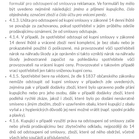
formulář pro odstoupení od smlouvy
a reklamace. Ve formuláři by mělo
být uvedeno nejméně následující
: jméno a příjmení kupujícího, číslo
objednávky, označení zboží a číslo účtu pro vrácení peněz
.
4.1.3. Lhůta pro odstoupení od kupní smlouvy v zákonné 14 denní lhůtě
se považuje za zachovanou, pokud spotřebitel v jejím průběhu odešle
prodávajícímu oznámení, že od smlouvy odstupuje.
4.1.4. V případě, že spotřebitel odstoupí od kupní smlouvy v zákonné
14 denní lhůtě a vrácené zboží není kompletní, je bez obalu nebo je
prokazatelně použité či poškozené, má provozovatel vůči spotřebiteli
nárok na náhradu škody a je oprávněn si takto vzniklý nárok na náhradu
škody jednostranně započíst na pohledávku spotřebitele vůči
provozovateli na vrácení kupní ceny. Provozovatel v takovém případě
vrací spotřebiteli jen takto sníženou kupní cenu.
4.1.5. Spotřebitel bere na vědomí, že dle § 1837 občanského zákoníku
nemůže odstoupit od kupní smlouvy v případech zde uvedených,
zejména pak v případě dodávky zboží, které bylo upraveno podle přání
kupujícího nebo pro jeho osobu, dále v případě dodávky zboží, které
podléhá rychlé zkáze, jakož i zboží, které bylo po dodání nenávratně
smíseno s jiným zbožím, zboží v uzavřeném obalu, které kupující z obalu
vyňal a z hygienických důvodů jej není možné vrátit (např. spodní prádlo
a plavky).
4.1.6. Kupující v případě využití práva na odstoupení od smlouvy zašle
nebo předá prodávajícímu bez zbytečného odkladu, nejpozději do 14
dnů od odstoupení od smlouvy, zboží, které od něho obdržel, včetně
všech jeho součástí a příslušenství.