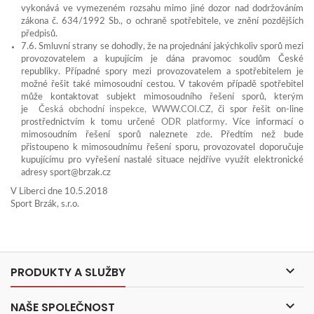
vykonává ve vymezeném rozsahu mimo jiné dozor nad dodržováním
zákona č. 634/1992 Sb., o ochraně spotřebitele, ve znění pozdějších
předpisů.
7.6. Smluvní strany se dohodly, že na projednání jakýchkoliv sporů mezi
provozovatelem a kupujícím je dána pravomoc soudům České
republiky. Případné spory mezi provozovatelem a spotřebitelem je
možné řešit také mimosoudní cestou. V takovém případě spotřebitel
může kontaktovat subjekt mimosoudního řešení sporů, kterým
je
Česká obchodní inspekce, WWW.COI.CZ,
či spor řešit on-line
prostřednictvím k tomu určené
ODR platformy
. Více informací o
mimosoudním řešení sporů naleznete
zde
. Předtím než bude
přistoupeno k mimosoudnímu řešení sporu, provozovatel doporučuje
kupujícímu pro vyřešení nastalé situace nejdříve využít elektronické
adresy sport@brzak.cz
V Liberci dne 10.5.2018
Sport Brzák, s.r.o.

PRODUKTY A SLUŽBY

NAŠE SPOLEČNOST