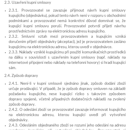
2.3. Uzavření kupní smlouvy
2.3.1. Provozovatel se zavazuje přijmout návrh kupní smlouvy
kupujícího (objednávku), pokud tento návrh není v rozporu s obchodními
podmínkami a provozovatel nemá konkrétní důvod domnívat se, že
kupující kupní smlouvu poruší. Provozovatel potvrdí přijetí návrhu
prostřednictvím zprávy na elektronickou adresu kupujícího.
2.3.2. Smluvní vztah mezi provozovatelem a kupujícím vzniká
doručením přijetí objednávky (akceptací), jež je provozovatelem zasláno
kupujícímu na elektronickou adresu, kterou uvedl v objednávce.
2.3.3. Náklady vzniklé kupujícímu při použití komunikačních prostředků
na dálku v souvislosti s uzavřením kupní smlouvy (např. náklady na
internetové připojení nebo náklady na telefonní hovory) si hradí kupující
sám.
2.4. Způsob dopravy
2.4.1. Není-li v kupní smlouvě sjednáno jinak, způsob dodání zboží
určuje prodávající. V případě, že je způsob dopravy smluven na základě
požadavku kupujícího, nese kupující riziko s takovým způsobem
dopravy spojené, včetně případných dodatečných nákladů na zvolený
způsob dopravy.
2.4.2. O odeslání zboží se provozovatel zavazuje informovat kupujícího
na elektronickou adresu, kterou kupující uvedl při vytvoření
objednávky.
2.4.3. Odesláním objednaného zboží se rozumí jeho odeslání na adresu