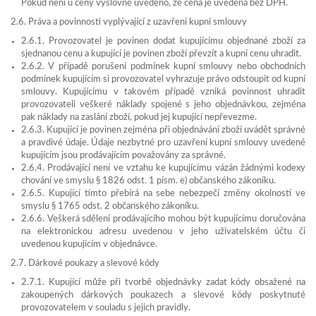
Pokud není u ceny výslovně uvedeno, že cena je uvedena bez DPH.
2.6. Práva a povinnosti vyplývající z uzavření kupní smlouvy
2.6.1. Provozovatel je povinen dodat kupujícímu objednané zboží za
sjednanou cenu a kupující je povinen zboží převzít a kupní cenu uhradit.
2.6.2. V případě porušení podmínek kupní smlouvy nebo obchodních
podmínek kupujícím si provozovatel vyhrazuje právo odstoupit od kupní
smlouvy. Kupujícímu v takovém případě vzniká povinnost uhradit
provozovateli veškeré náklady spojené s jeho objednávkou, zejména
pak náklady na zaslání zboží, pokud jej kupující nepřevezme.
2.6.3. Kupující je povinen zejména při objednávání zboží uvádět správné
a pravdivé údaje. Údaje nezbytné pro uzavření kupní smlouvy uvedené
kupujícím jsou prodávajícím považovány za správné.
2.6.4. Prodávající není ve vztahu ke kupujícímu vázán žádnými kodexy
chování ve smyslu § 1826 odst. 1 písm. e) občanského zákoníku.
2.6.5. Kupující tímto přebírá na sebe nebezpečí změny okolností ve
smyslu § 1765 odst. 2 občanského zákoníku.
2.6.6. Veškerá sdělení prodávajícího mohou být kupujícímu doručována
na elektronickou adresu uvedenou v jeho uživatelském účtu či
uvedenou kupujícím v objednávce.
2.7. Dárkové poukazy a slevové kódy
2.7.1. Kupující může při tvorbě objednávky zadat kódy obsažené na
zakoupených dárkových poukazech a slevové kódy poskytnuté
provozovatelem v souladu s jejich pravidly.