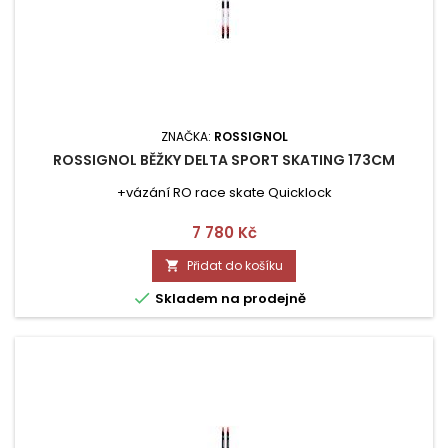
ZNAČKA:
ROSSIGNOL
ROSSIGNOL BĚŽKY DELTA SPORT SKATING 173CM
+vázání RO race skate Quicklock
Cena
7 780 Kč
Přidat do košíku


Skladem na prodejně