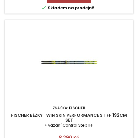

Skladem na prodejně
ZNAČKA:
FISCHER
FISCHER BĚŽKY TWIN SKIN PERFORMANCE STIFF 192CM
SET
+ vázání Control Step IFP
Cena
8 290 Kč