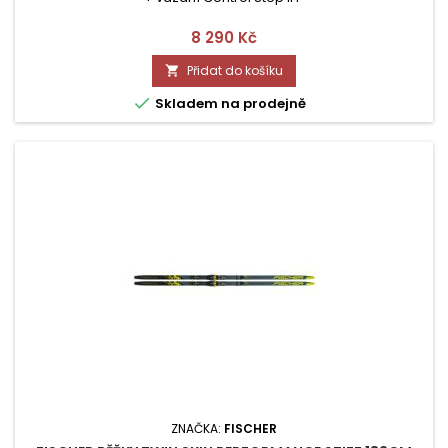
Cena
8 290 Kč
Přidat do košíku


Skladem na prodejně
ZNAČKA:
FISCHER