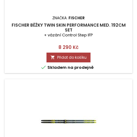
ZNAČKA:
FISCHER
FISCHER BĚŽKY TWIN SKIN PERFORMANCE MED. 192CM
SET
+ vázání Control Step IFP
Cena
8 290 Kč
Přidat do košíku


Skladem na prodejně