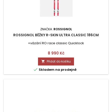
ZNAČKA:
ROSSIGNOL
ROSSIGNOL BĚŽKY R-SKIN ULTRA CLASSIC 186CM
+vázání RO race classic Quicklock
Cena
8 990 Kč
Přidat do košíku


Skladem na prodejně