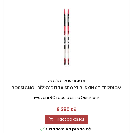
ZNAČKA:
ROSSIGNOL
ROSSIGNOL BĚŽKY DELTA SPORT R-SKIN STIFF 201CM
+vázání RO race classic Quicklock
Cena
8 380 Kč
Přidat do košíku


Skladem na prodejně