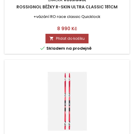
ROSSIGNOL BĚŽKY R-SKIN ULTRA CLASSIC 181CM
+vázání RO race classic Quicklock
Cena
8 990 Kč
Přidat do košíku


Skladem na prodejně