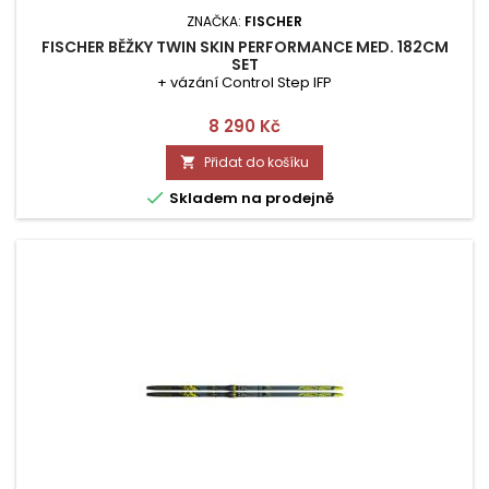
ZNAČKA:
FISCHER
FISCHER BĚŽKY TWIN SKIN PERFORMANCE MED. 182CM
SET
+ vázání Control Step IFP
Cena
8 290 Kč
Přidat do košíku


Skladem na prodejně