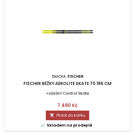
ZNAČKA:
FISCHER
FISCHER BĚŽKY AEROLITE SKATE 70 186 CM
+vázání Control Skate
Cena
7 490 Kč
Přidat do košíku


Skladem na prodejně