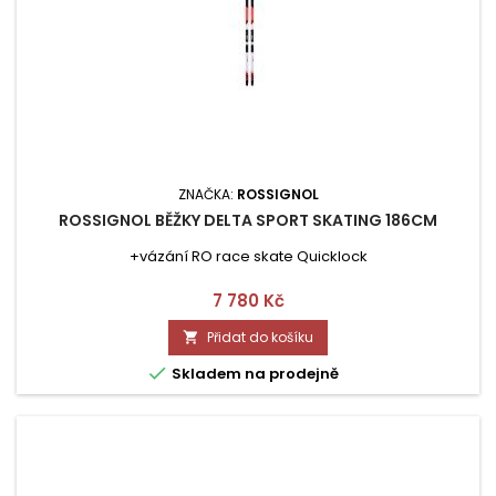
ZNAČKA:
ROSSIGNOL
ROSSIGNOL BĚŽKY DELTA SPORT SKATING 186CM
+vázání RO race skate Quicklock
Cena
7 780 Kč
Přidat do košíku


Skladem na prodejně