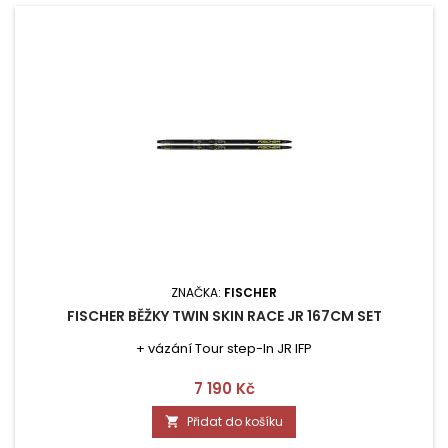
ZNAČKA:
FISCHER
FISCHER BĚŽKY TWIN SKIN RACE JR 167CM SET
+ vázání Tour step-In JR IFP
Cena
7 190 Kč
Přidat do košíku
