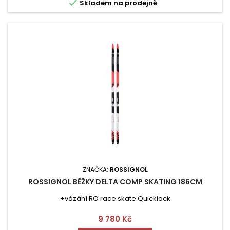

Skladem na prodejně
ZNAČKA:
ROSSIGNOL
ROSSIGNOL BĚŽKY DELTA COMP SKATING 186CM
+vázání RO race skate Quicklock
Cena
9 780 Kč