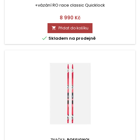
+vázání RO race classic Quicklock
Cena
8 990 Kč
Přidat do košíku


Skladem na prodejně
ZNAČKA:
ROSSIGNOL