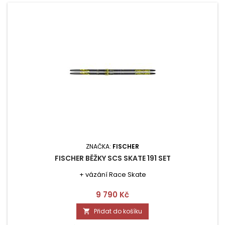
ZNAČKA:
FISCHER
FISCHER BĚŽKY SCS SKATE 191 SET
+ vázání Race Skate
Cena
9 790 Kč
Přidat do košíku
