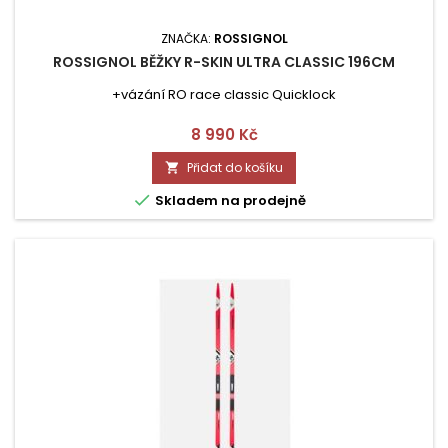
ZNAČKA:
ROSSIGNOL
ROSSIGNOL BĚŽKY R-SKIN ULTRA CLASSIC 196CM
+vázání RO race classic Quicklock
Cena
8 990 Kč
Přidat do košíku


Skladem na prodejně