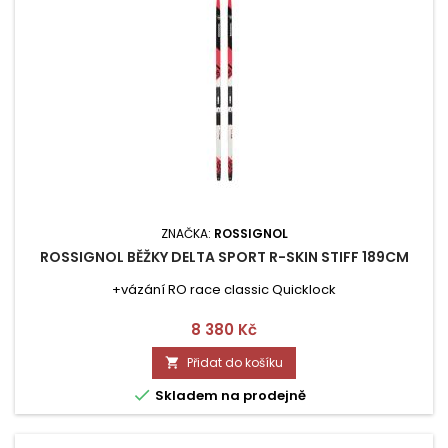
ZNAČKA:
ROSSIGNOL
ROSSIGNOL BĚŽKY DELTA SPORT R-SKIN STIFF 189CM
+vázání RO race classic Quicklock
Cena
8 380 Kč
Přidat do košíku


Skladem na prodejně