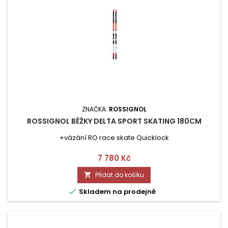
ZNAČKA:
ROSSIGNOL
ROSSIGNOL BĚŽKY DELTA SPORT SKATING 180CM
+vázání RO race skate Quicklock
Cena
7 780 Kč
Přidat do košíku


Skladem na prodejně