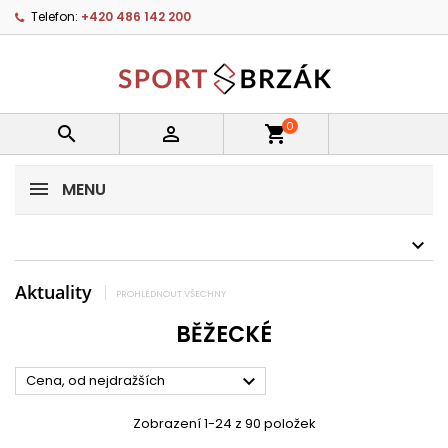
Telefon:
+420 486 142 200
0


shopping_cart
MENU
Aktuality
PROHLÉDNOUT VŠECHNY
BĚŽECKÉ

Cena, od nejdražších
Zobrazení 1-24 z 90 položek