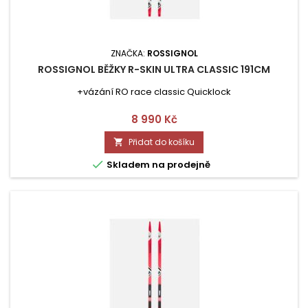
ZNAČKA:
ROSSIGNOL
ROSSIGNOL BĚŽKY R-SKIN ULTRA CLASSIC 191CM
+vázání RO race classic Quicklock
Cena
8 990 Kč
Přidat do košíku


Skladem na prodejně