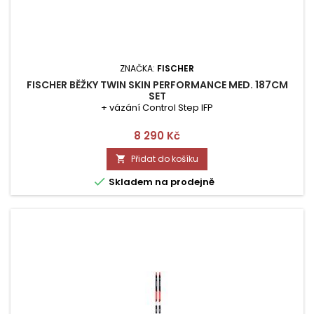
ZNAČKA:
FISCHER
FISCHER BĚŽKY TWIN SKIN PERFORMANCE MED. 187CM
SET
+ vázání Control Step IFP
Cena
8 290 Kč
Přidat do košíku


Skladem na prodejně