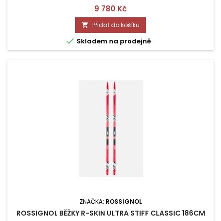
Cena
9 780 Kč
Přidat do košíku


Skladem na prodejně
ZNAČKA:
ROSSIGNOL
ROSSIGNOL BĚŽKY R-SKIN ULTRA STIFF CLASSIC 186CM