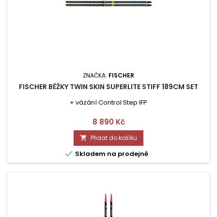
ZNAČKA:
FISCHER
FISCHER BĚŽKY TWIN SKIN SUPERLITE STIFF 189CM SET
+ vázání Control Step IFP
Cena
8 890 Kč
Přidat do košíku


Skladem na prodejně