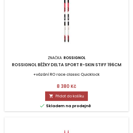
ZNAČKA:
ROSSIGNOL
ROSSIGNOL BĚŽKY DELTA SPORT R-SKIN STIFF 196CM
+vázání RO race classic Quicklock
Cena
8 380 Kč
Přidat do košíku


Skladem na prodejně