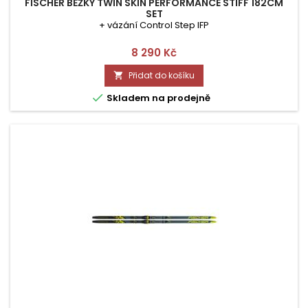
FISCHER BĚŽKY TWIN SKIN PERFORMANCE STIFF 182CM
SET
+ vázání Control Step IFP
Cena
8 290 Kč
Přidat do košíku


Skladem na prodejně