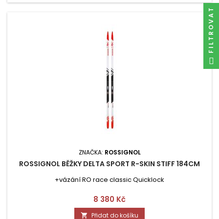
FILTROVAT
ZNAČKA:
ROSSIGNOL
ROSSIGNOL BĚŽKY DELTA SPORT R-SKIN STIFF 184CM
+vázání RO race classic Quicklock
Cena
8 380 Kč
Přidat do košíku
