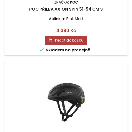
ZNAČKA:
POC
POC PŘILBA AXION SPIN 51-54 CM S
Actinium Pink Matt
Cena
4 390 Kč
Přidat do košíku


Skladem na prodejně