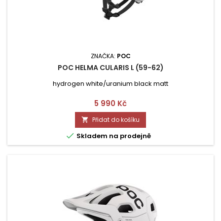
ZNAČKA:
POC
POC HELMA CULARIS L (59-62)
hydrogen white/uranium black matt
Cena
5 990 Kč
Přidat do košíku


Skladem na prodejně