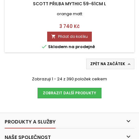
SCOTT PŘILBA MYTHIC 59-61CM L
orange matt
Cena
3 740 Kč
Přidat do košíku


Skladem na prodejně
ZPĚT NA ZAČÁTEK

Zobrazuji 1 - 24 z 390 položek celkem
ZOBRAZIT DALŠÍ PRODUKTY

PRODUKTY A SLUŽBY

NAŠE SPOLEČNOST