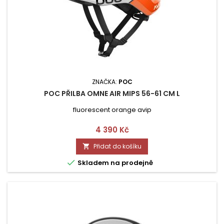
ZNAČKA:
POC
POC PŘILBA OMNE AIR MIPS 56-61 CM L
fluorescent orange avip
Cena
4 390 Kč
Přidat do košíku


Skladem na prodejně