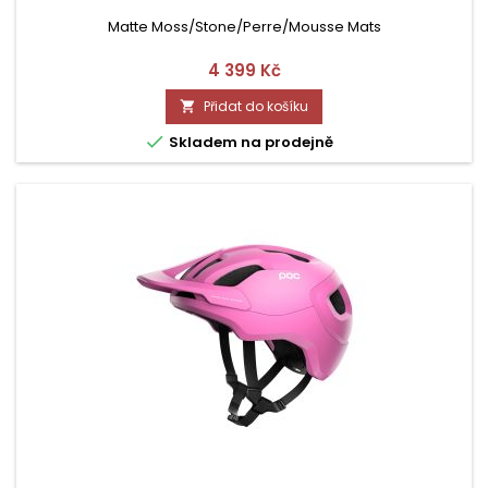
Matte Moss/Stone/Perre/Mousse Mats
Cena
4 399 Kč
Přidat do košíku


Skladem na prodejně