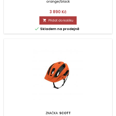
orange/black
Cena
3 890 Kč
Přidat do košíku


Skladem na prodejně
ZNAČKA:
SCOTT