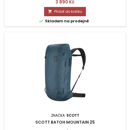
Cena
3 890 Kč
Přidat do košíku


Skladem na prodejně
ZNAČKA:
SCOTT
SCOTT BATOH MOUNTAIN 25