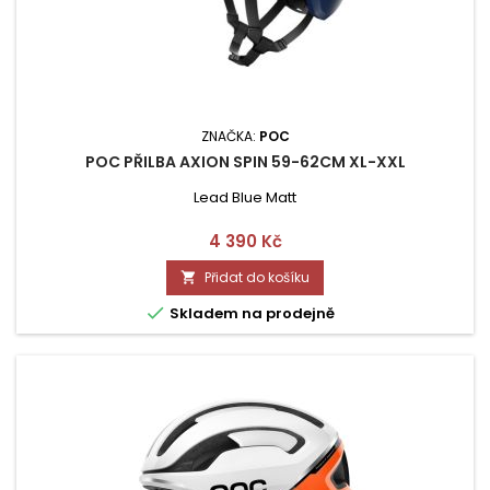
ZNAČKA:
POC
POC PŘILBA AXION SPIN 59-62CM XL-XXL
Lead Blue Matt
Cena
4 390 Kč
Přidat do košíku


Skladem na prodejně