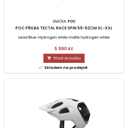
ZNAČKA:
POC
POC PŘILBA TECTAL RACE SPIN 59-62CM XL-XXL
Lead Blue-Hydrogen white matte hydrogen white
Cena
5 990 Kč
Přidat do košíku


Skladem na prodejně