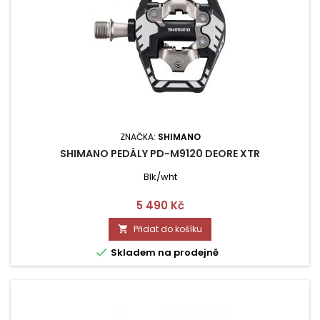
ZNAČKA:
SHIMANO
SHIMANO PEDÁLY PD-M9120 DEORE XTR
Blk/wht
Cena
5 490 Kč
Přidat do košíku


Skladem na prodejně