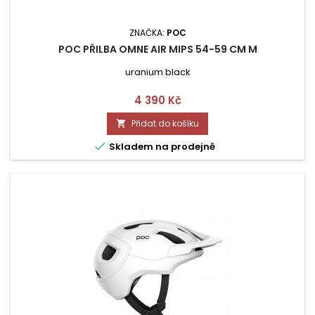
ZNAČKA:
POC
POC PŘILBA OMNE AIR MIPS 54-59 CM M
uranium black
Cena
4 390 Kč
Přidat do košíku


Skladem na prodejně