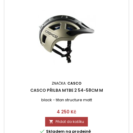
ZNAČKA:
CASCO
CASCO PŘILBA MTBE 2 54-58CM M
black - titan structure matt
Cena
4 250 Kč
Přidat do košíku


Skladem na prodejně