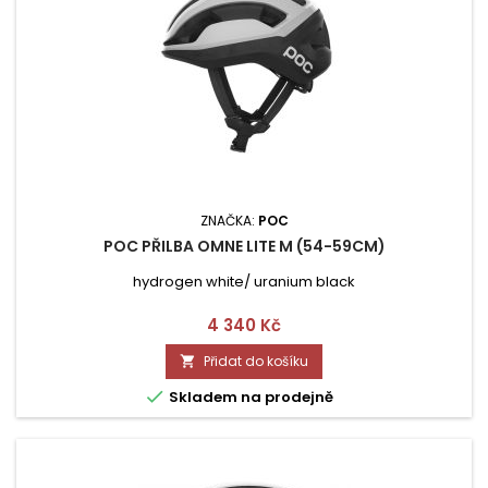
ZNAČKA:
POC
POC PŘILBA OMNE LITE M (54-59CM)
hydrogen white/ uranium black
Cena
4 340 Kč
Přidat do košíku


Skladem na prodejně