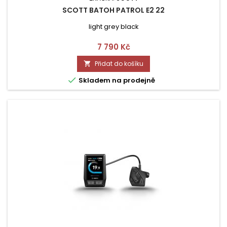
SCOTT BATOH PATROL E2 22
light grey black
Cena
7 790 Kč
Přidat do košíku


Skladem na prodejně