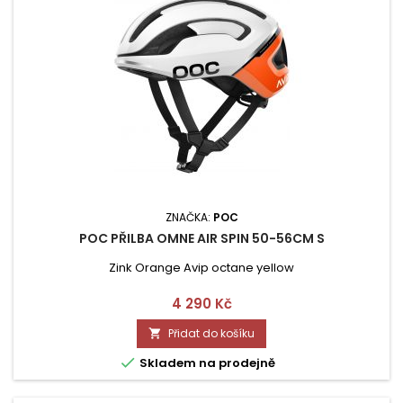
ZNAČKA:
POC
POC PŘILBA OMNE AIR SPIN 50-56CM S
Zink Orange Avip octane yellow
Cena
4 290 Kč
Přidat do košíku


Skladem na prodejně