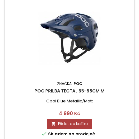
ZNAČKA:
POC
POC PŘILBA TECTAL 55-58CM M
Opal Blue Metallic/Matt
Cena
4 990 Kč
Přidat do košíku


Skladem na prodejně