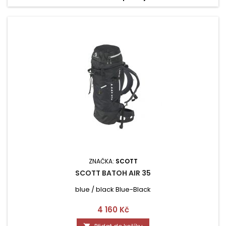
ZNAČKA:
SCOTT
SCOTT BATOH AIR 35
blue / black Blue-Black
Cena
4 160 Kč