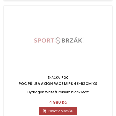
ZNAČKA:
POC
POC PŘILBA AXION RACE MIPS 48-52CM XS
Hydrogen White/Uranium black Matt
Cena
4 990 Kč
Přidat do košíku
