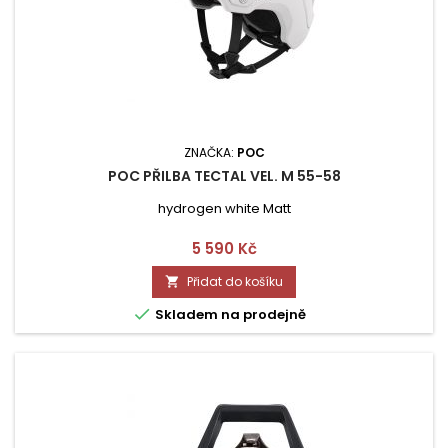
ZNAČKA:
POC
POC PŘILBA TECTAL VEL. M 55-58
hydrogen white Matt
Cena
5 590 Kč
Přidat do košíku


Skladem na prodejně