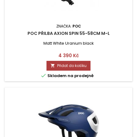
ZNAČKA:
POC
POC PŘILBA AXION SPIN 55-58CM M-L
Matt White Uranium black
Cena
4 390 Kč
Přidat do košíku


Skladem na prodejně