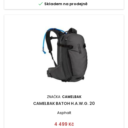

Skladem na prodejně
ZNAČKA:
CAMELBAK
CAMELBAK BATOH H.A.W.G. 20
Asphalt
Cena
4 499 Kč