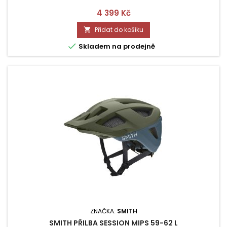
Cena
4 399 Kč
Přidat do košíku


Skladem na prodejně
ZNAČKA:
SMITH
SMITH PŘILBA SESSION MIPS 59-62 L