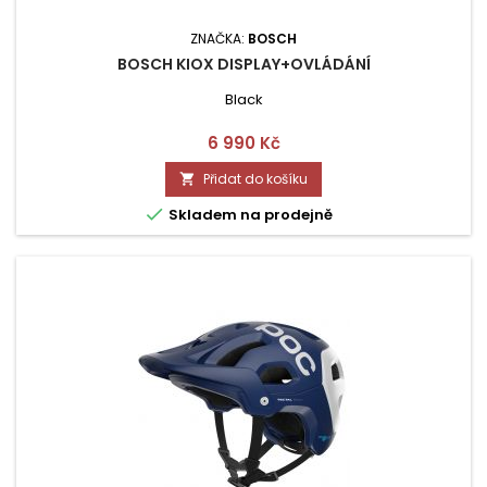
ZNAČKA:
BOSCH
BOSCH KIOX DISPLAY+OVLÁDÁNÍ
Black
Cena
6 990 Kč
Přidat do košíku


Skladem na prodejně