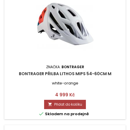
ZNAČKA:
BONTRAGER
BONTRAGER PŘILBA LITHOS MIPS 54-60CM M
white-orange
Cena
4 999 Kč
Přidat do košíku


Skladem na prodejně