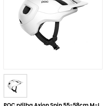
POC přilba Axion Spin 55-58cm M-L