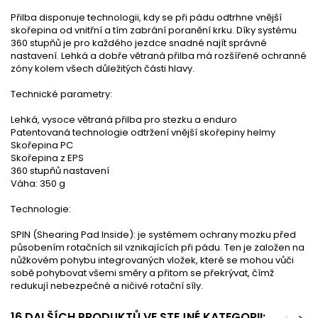
Přilba disponuje technologii, kdy se při pádu odtrhne vnější
skořepina od vnitřní a tím zabrání poranění krku. Díky systému
360 stupňů je pro každého jezdce snadné najít správné
nastavení. Lehká a dobře větraná přilba má rozšířené ochranné
zóny kolem všech důležitých části hlavy.
Technické parametry:
Lehká, vysoce větraná přilba pro stezku a enduro
Patentovaná technologie odtržení vnější skořepiny helmy
Skořepina PC
Skořepina z EPS
360 stupňů nastavení
Váha: 350 g
Technologie:
SPIN (Shearing Pad Inside): je systémem ochrany mozku před
působením rotačních sil vznikajících při pádu. Ten je založen na
nůžkovém pohybu integrovaných vložek, které se mohou vůči
sobě pohybovat všemi směry a přitom se překrývat, čímž
redukují nebezpečné a ničivé rotační síly.
16 DALŠÍCH PRODUKTŮ VE STEJNÉ KATEGORII: