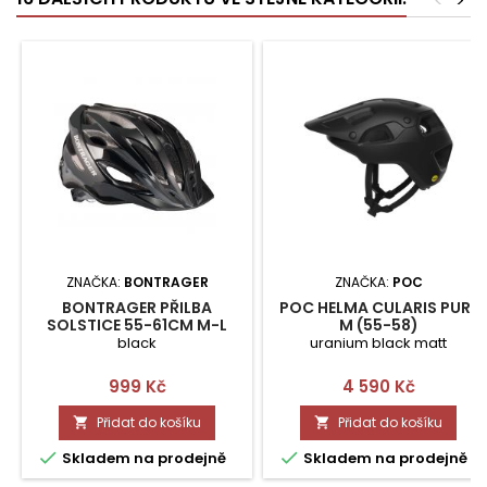
<
>
ZNAČKA:
BONTRAGER
ZNAČKA:
POC
BONTRAGER PŘILBA
POC HELMA CULARIS PURE
SOLSTICE 55-61CM M-L
M (55-58)
black
uranium black matt
Cena
Cena
999 Kč
4 590 Kč
Přidat do košíku
Přidat do košíku




Skladem na prodejně
Skladem na prodejně