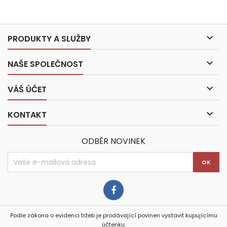

PRODUKTY A SLUŽBY

NAŠE SPOLEČNOST

VÁŠ ÚČET

KONTAKT
ODBĚR NOVINEK
Podle zákona o evidenci tržeb je prodávající povinen vystavit kupujícímu
účtenku.