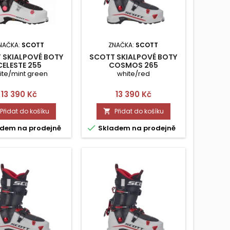
NAČKA:
SCOTT
ZNAČKA:
SCOTT
 SKIALPOVÉ BOTY
SCOTT SKIALPOVÉ BOTY
CELESTE 255
COSMOS 265
ite/mint green
white/red
Cena
Cena
13 390 Kč
13 390 Kč
Přidat do košíku
Přidat do košíku


dem na prodejně
Skladem na prodejně