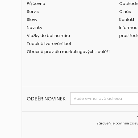
Půjčovna
Obchodn
Servis
O nás
Slevy
Kontakt
Novinky
Informac
Vložky do bot na míru
prostřed
Tepelné tvarování bot
Obecná pravidla marketingových soutěží
ODBĚR NOVINEK
Zároveň je povinen zaev