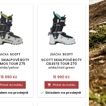
NAČKA:
SCOTT
ZNAČKA:
SCOTT
 SKIALPOVÉ BOTY
SCOTT SKIALPOVÉ BOTY
MOS TOUR 275
CELESTE TOUR 270
white/yellow
white/mint green
Cena
Cena
15 990 Kč
15 990 Kč
Přidat do košíku
Přidat do košíku


dem na prodejně
Skladem na prodejně