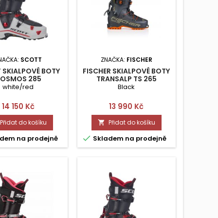
NAČKA:
SCOTT
ZNAČKA:
FISCHER
 SKIALPOVÉ BOTY
FISCHER SKIALPOVÉ BOTY
OSMOS 285
TRANSALP TS 265
white/red
Black
Cena
Cena
14 150 Kč
13 990 Kč
Přidat do košíku
Přidat do košíku


dem na prodejně
Skladem na prodejně