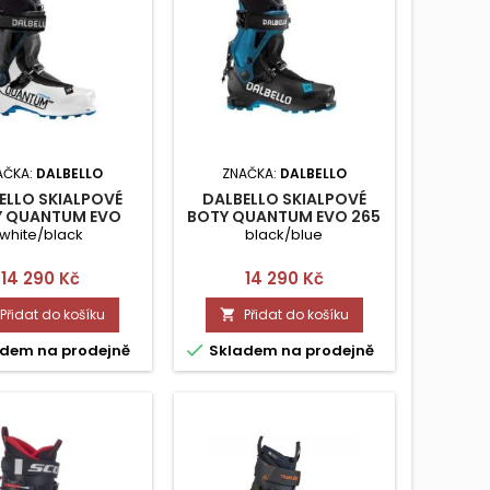
AČKA:
DALBELLO
ZNAČKA:
DALBELLO
ELLO SKIALPOVÉ
DALBELLO SKIALPOVÉ
Y QUANTUM EVO
BOTY QUANTUM EVO 265
PORT W 235
white/black
black/blue
Cena
Cena
14 290 Kč
14 290 Kč
Přidat do košíku
Přidat do košíku


dem na prodejně
Skladem na prodejně