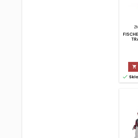
Z
FISCHE
TR


Skl