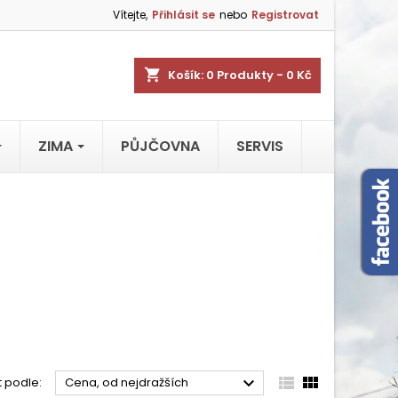
Vítejte,
Přihlásit se
nebo
Registrovat
shopping_cart
Košík:
0
Produkty - 0 Kč
ZIMA
PŮJČOVNA
SERVIS



t podle:
Cena, od nejdražších