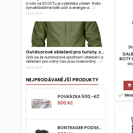
U nás ve SCOTTu je cyklistika vášeň. Proto
vynakládáme tolik úsilí a energie a...
14.05.2021
ZN
Outdoorové oblečení pro turisty, cyklisty a...
DALB
Zdá se, že outdoorové sportovní oblečení a
BOTY 
oblečení pro volný čas jsou inzerovány...
bl
14.05.2021
NEJPRODÁVANĚJŠÍ PRODUKTY


Skl
POUKÁZKA 500,-KČ
Cena
500 Kč
BONTRAGER PODSEDLOVÁ BRAŠNIČKA PRO QUICK S