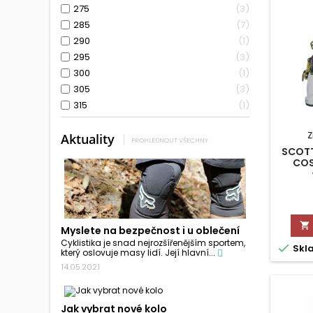
275
3
285
7
290
1
295
3
300
1
305
3
315
1
Z
Aktuality
PROHLÉDNOUT VŠECHNY
SCOTT
COS

Myslete na bezpečnost i u oblečení
Cyklistika je snad nejrozšířenějším sportem,

Skl
který oslovuje masy lidí. Její hlavní...
14.05.2021
Jak vybrat nové kolo