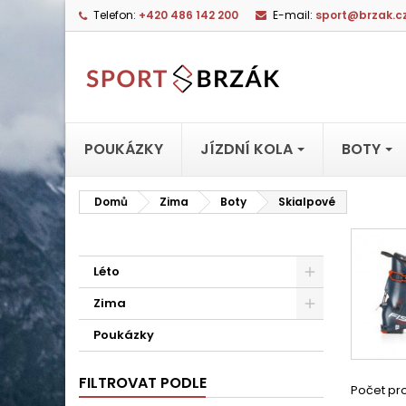
Telefon:
+420 486 142 200
E-mail:
sport@brzak.c
POUKÁZKY
JÍZDNÍ KOLA
BOTY
Domů
Zima
Boty
Skialpové
Léto
Zima
Poukázky
FILTROVAT PODLE
Počet pro