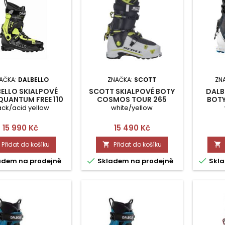
AČKA:
DALBELLO
ZNAČKA:
SCOTT
ZN
ELLO SKIALPOVÉ
SCOTT SKIALPOVÉ BOTY
DALB
QUANTUM FREE 110
COSMOS TOUR 265
BOT
UNI 295
S
ack/acid yellow
white/yellow
Cena
Cena
15 990 Kč
15 490 Kč
Přidat do košíku
Přidat do košíku




adem na prodejně
Skladem na prodejně
Skla