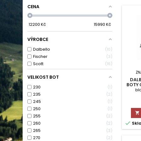
CENA
12200
Kč
15990
Kč
VÝROBCE
Dalbello
10
Fischer
3
Scott
16
ZN
VELIKOST BOT
DALB
BOTY 
230
1
bl
235
2
245
1
250
1

255
2

Skl
260
2
265
3
270
2