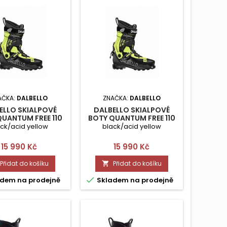
AČKA:
DALBELLO
ZNAČKA:
DALBELLO
ELLO SKIALPOVÉ
DALBELLO SKIALPOVÉ
QUANTUM FREE 110
BOTY QUANTUM FREE 110
UNI 275
UNI 285
ck/acid yellow
black/acid yellow
Cena
Cena
15 990 Kč
15 990 Kč
Přidat do košíku
Přidat do košíku


dem na prodejně
Skladem na prodejně