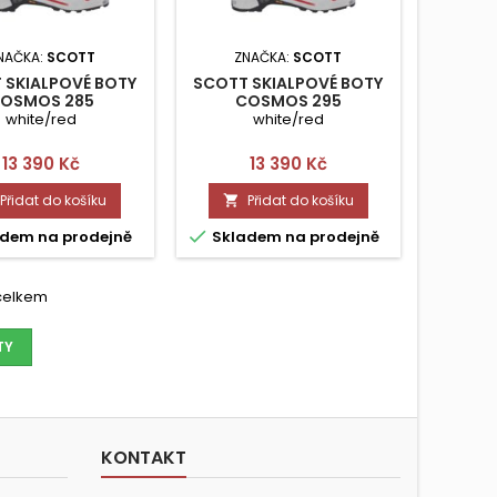
NAČKA:
SCOTT
ZNAČKA:
SCOTT
 SKIALPOVÉ BOTY
SCOTT SKIALPOVÉ BOTY
OSMOS 285
COSMOS 295
white/red
white/red
Cena
Cena
13 390 Kč
13 390 Kč
Přidat do košíku
Přidat do košíku


dem na prodejně
Skladem na prodejně
 celkem
TY
KONTAKT