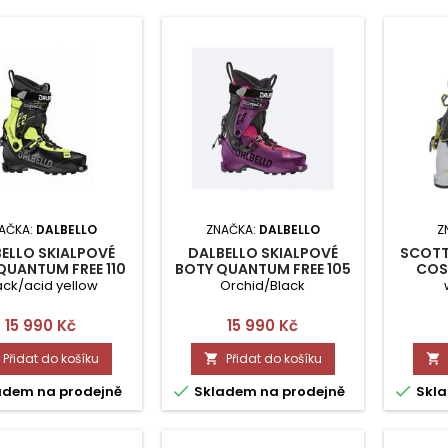
AČKA:
DALBELLO
ZNAČKA:
DALBELLO
Z
ELLO SKIALPOVÉ
DALBELLO SKIALPOVÉ
SCOTT
QUANTUM FREE 110
BOTY QUANTUM FREE 105
COS
UNI 305
UNI 245
ack/acid yellow
Orchid/Black
Cena
Cena
15 990 Kč
15 990 Kč
Přidat do košíku
Přidat do košíku




adem na prodejně
Skladem na prodejně
Skla