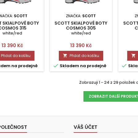
NAČKA:
SCOTT
ZNAČKA:
SCOTT
Z
 SKIALPOVÉ BOTY
SCOTT SKIALPOVÉ BOTY
SCOTT
COSMOS 315
COSMOS 305
C
white/red
white/red
Cena
Cena
13 390 Kč
13 390 Kč
Přidat do košíku
Přidat do košíku




adem na prodejně
Skladem na prodejně
Skla
Zobrazuji 1 - 24 z 29 položek
ZOBRAZIT DALŠÍ PRODUK
POLEČNOST
VÁŠ ÚČET