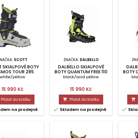
NAČKA:
SCOTT
ZNAČKA:
DALBELLO
ZN
 SKIALPOVÉ BOTY
DALBELLO SKIALPOVÉ
DALB
MOS TOUR 285
BOTY QUANTUM FREE 110
BOTY 
UNI 255
white/yellow
black/acid yellow
bla
Cena
Cena
15 990 Kč
15 990 Kč
Přidat do košíku
Přidat do košíku




adem na prodejně
Skladem na prodejně
Skla