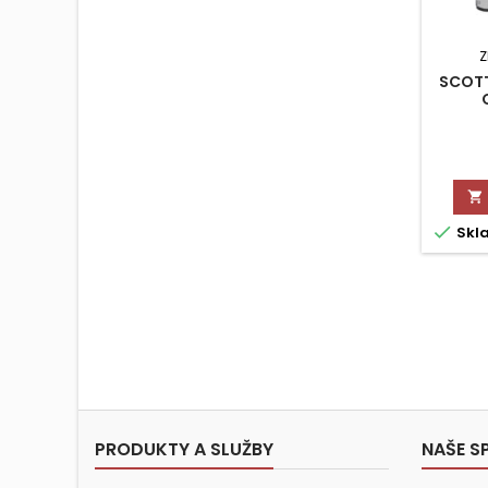
Z
SCOTT


Skl
PRODUKTY A SLUŽBY
NAŠE S