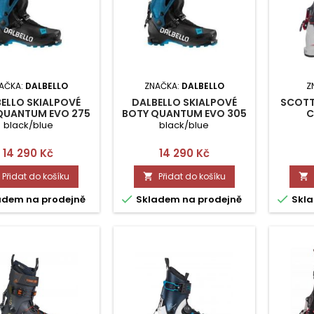
AČKA:
DALBELLO
ZNAČKA:
DALBELLO
Z
ELLO SKIALPOVÉ
DALBELLO SKIALPOVÉ
SCOTT
QUANTUM EVO 275
BOTY QUANTUM EVO 305
C
black/blue
black/blue
Cena
Cena
14 290 Kč
14 290 Kč
Přidat do košíku
Přidat do košíku




adem na prodejně
Skladem na prodejně
Skla