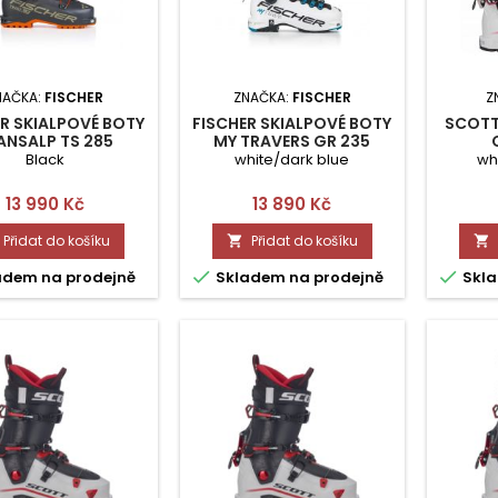
NAČKA:
FISCHER
ZNAČKA:
FISCHER
Z
R SKIALPOVÉ BOTY
FISCHER SKIALPOVÉ BOTY
SCOTT
ANSALP TS 285
MY TRAVERS GR 235
Black
white/dark blue
wh
Cena
Cena
13 990 Kč
13 890 Kč
Přidat do košíku
Přidat do košíku




adem na prodejně
Skladem na prodejně
Skla