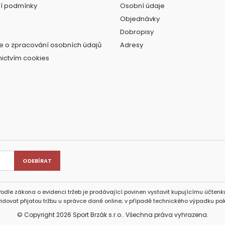
í podmínky
Osobní údaje
Objednávky
Dobropisy
e o zpracování osobních údajů
Adresy
nictvím cookies
Podle zákona o evidenci tržeb je prodávající povinen vystavit kupujícímu účtenku
idovat přijatou tržbu u správce daně online; v případě technického výpadku pak
© Copyright 2026 Sport Brzák s.r.o.. Všechna práva vyhrazena.