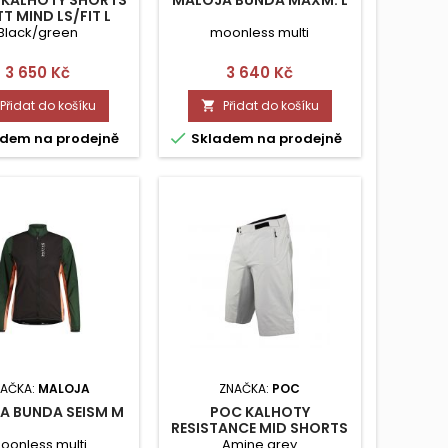
T MIND LS/FIT L
Black/green
moonless multi
Cena
Cena
3 650 Kč
3 640 Kč
Přidat do košíku
Přidat do košíku


dem na prodejně
Skladem na prodejně
AČKA:
MALOJA
ZNAČKA:
POC
A BUNDA SEISM M
POC KALHOTY
RESISTANCE MID SHORTS
XL
oonless multi
Amine grey