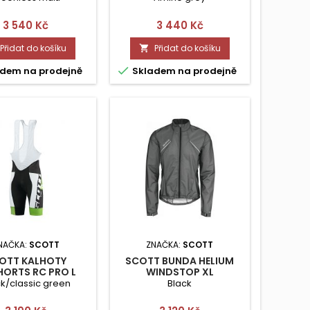
Cena
Cena
3 540 Kč
3 440 Kč
Přidat do košíku
Přidat do košíku


dem na prodejně
Skladem na prodejně
NAČKA:
SCOTT
ZNAČKA:
SCOTT
OTT KALHOTY
SCOTT BUNDA HELIUM
HORTS RC PRO L
WINDSTOP XL
k/classic green
Black