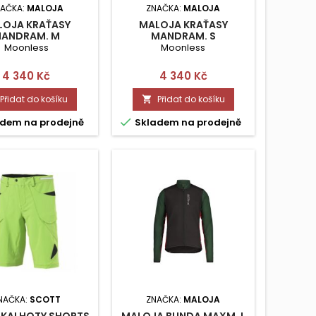
AČKA:
MALOJA
ZNAČKA:
MALOJA
LOJA KRAŤASY
MALOJA KRAŤASY
ANDRAM. M
MANDRAM. S
Moonless
Moonless
Cena
Cena
4 340 Kč
4 340 Kč
Přidat do košíku
Přidat do košíku


dem na prodejně
Skladem na prodejně
NAČKA:
SCOTT
ZNAČKA:
MALOJA
 KALHOTY SHORTS
MALOJA BUNDA MAXM. L