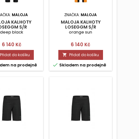
AČKA:
MALOJA
ZNAČKA:
MALOJA
LOJA KALHOTY
MALOJA KALHOTY
OSEGGM S/R
LOSEGGM S/R
deep black
orange sun
Cena
Cena
6 140 Kč
6 140 Kč
Přidat do košíku
Přidat do košíku


dem na prodejně
Skladem na prodejně