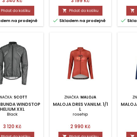
Cena
Cena
3 340 Kč
3 199 Kč
Přidat do košíku
Přidat do košíku




adem na prodejně
Skladem na prodejně
Skla
NAČKA:
SCOTT
ZNAČKA:
MALOJA
ZN
 BUNDA WINDSTOP
MALOJA DRES VANILM. 1/1
MALOJA
HELIUM XXL
L
Black
rosehip
Cena
Cena
3 120 Kč
2 990 Kč
Přidat do košíku
Přidat do košíku

