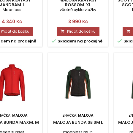
MANDRAM. L
ROSSOM. XL
SCOT
Moonless
včetně cyklo vložky
Cena
Cena
4 340 Kč
3 990 Kč
Přidat do košíku
Přidat do košíku




adem na prodejně
Skladem na prodejně
Skla
NAČKA:
MALOJA
ZNAČKA:
MALOJA
ZN
A BUNDA MAXM. M
MALOJA BUNDA SEISM L
MALOJ
deep sunset
moonless multi
m