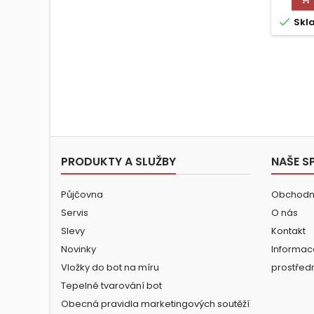

Skl
PRODUKTY A SLUŽBY
NAŠE S
Půjčovna
Obchodn
Servis
O nás
Slevy
Kontakt
Novinky
Informac
Vložky do bot na míru
prostřed
Tepelné tvarování bot
Obecná pravidla marketingových soutěží