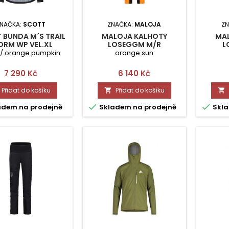
NAČKA:
SCOTT
ZNAČKA:
MALOJA
ZN
 BUNDA M´S TRAIL
MALOJA KALHOTY
MA
ORM WP VEL.XL
LOSEGGM M/R
L
 / orange pumpkin
orange sun
Cena
Cena
7 290 Kč
6 140 Kč
Přidat do košíku
Přidat do košíku




adem na prodejně
Skladem na prodejně
Skla