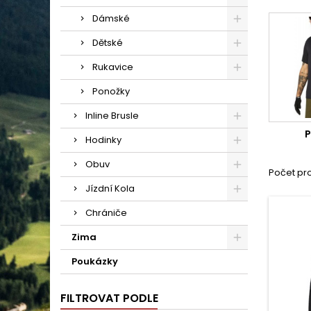
Dámské
Dětské
Rukavice
Ponožky
Inline Brusle
P
Hodinky
Obuv
Počet pro
Jízdní Kola
Chrániče
Zima
Poukázky
FILTROVAT PODLE