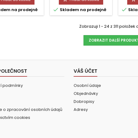


adem na prodejně
Skladem na prodejně
Skla
Zobrazuji 1 - 24 z 311 položek
ZOBRAZIT DALŠÍ PRODUK
POLEČNOST
VÁŠ ÚČET
í podmínky
Osobní údaje
Objednávky
Dobropisy
e o zpracování osobních údajů
Adresy
nictvím cookies