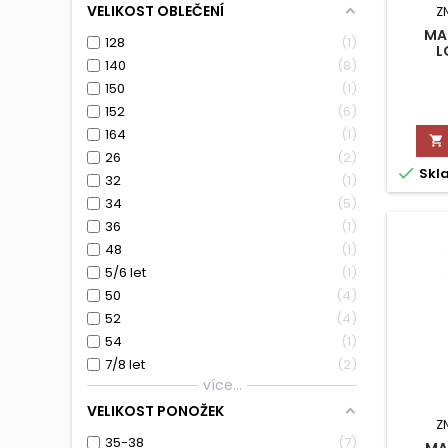
VELIKOST OBLEČENÍ
Z
MA
128
1
L
140
8
150
1
152
6
164
1

26
2

Skl
32
1
34
5
36
1
48
1
5/6 let
1
50
4
52
4
54
1
7/8 let
2
více...
VELIKOST PONOŽEK
Z
35-38
7
MA