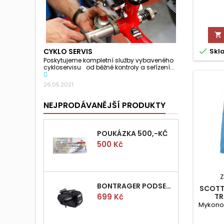


Skl
CYKLO SERVIS
Poskytujeme kompletní služby vybaveného
cykloservisu od běžné kontroly a seřízení...
26.05.2021
NEJPRODÁVANĚJŠÍ PRODUKTY
POUKÁZKA 500,-KČ
Cena
500 Kč
Z
BONTRAGER PODSEDLOVÁ BRAŠNIČKA PRO QUICK S
SCOTT
Cena
TR
699 Kč
Mykono