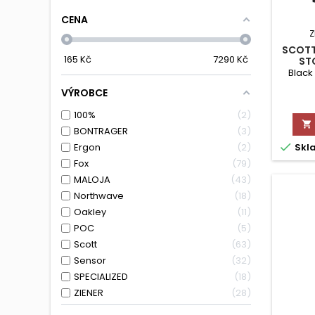
CENA
Z
SCOTT
165
Kč
7290
Kč
ST
Black
VÝROBCE
100%
2

BONTRAGER
3

Skl
Ergon
2
Fox
79
MALOJA
43
Northwave
18
Oakley
11
POC
5
Scott
63
Sensor
32
SPECIALIZED
18
ZIENER
28