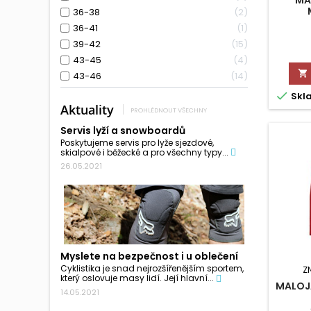
36-38
2
36-41
1
39-42
15
43-45
4

43-46
14

Skl
Aktuality
PROHLÉDNOUT VŠECHNY
Servis lyží a snowboardů
Poskytujeme servis pro lyže sjezdové,
skialpové i běžecké a pro všechny typy...
26.05.2021
Myslete na bezpečnost i u oblečení
Cyklistika je snad nejrozšířenějším sportem,
Z
který oslovuje masy lidí. Její hlavní...
MALOJ
14.05.2021