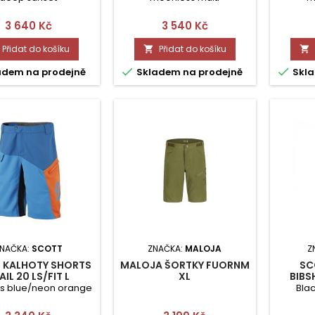
Cena
Cena
3 640 Kč
3 540 Kč
Přidat do košíku
Přidat do košíku




adem na prodejně
Skladem na prodejně
Skla
NAČKA:
SCOTT
ZNAČKA:
MALOJA
Z
 KALHOTY SHORTS
MALOJA ŠORTKY FUORNM
SC
AIL 20 LS/FIT L
XL
BIBS
s blue/neon orange
Blac