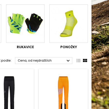
RUKAVICE
PONOŽKY



t podle:
Cena, od nejdražších