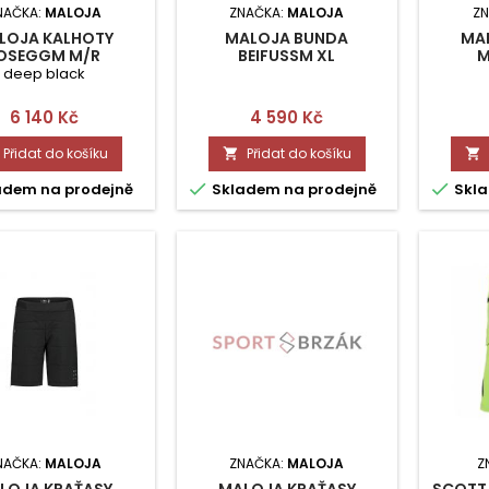
NAČKA:
MALOJA
ZNAČKA:
MALOJA
ZN
LOJA KALHOTY
MALOJA BUNDA
MA
OSEGGM M/R
BEIFUSSM XL
M
deep black
Cena
Cena
6 140 Kč
4 590 Kč
Přidat do košíku
Přidat do košíku




adem na prodejně
Skladem na prodejně
Skla
NAČKA:
MALOJA
ZNAČKA:
MALOJA
Z
LOJA KRAŤASY
MALOJA KRAŤASY
SCOTT