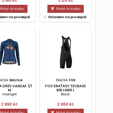
Cena
Cena
3 190 Kč
3 120 Kč
Přidat do košíku
Přidat do košíku


dem na prodejně
Skladem na prodejně
AČKA:
MALOJA
ZNAČKA:
FOX
 DRES VANILM. 1/1
FOX KRAŤASY TECBASE
M
BIB LINER L
midnight
Black
Cena
Cena
2 990 Kč
2 960 Kč
Přidat do košíku
Přidat do košíku
