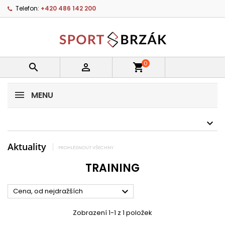
Telefon:
+420 486 142 200
0


shopping_cart
MENU
Aktuality
PROHLÉDNOUT VŠECHNY
TRAINING

Cena, od nejdražších
Zobrazení 1-1 z 1 položek