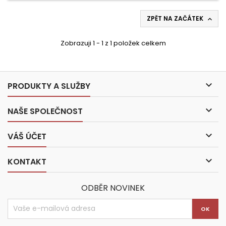
ZPĚT NA ZAČÁTEK

Zobrazuji 1 - 1 z 1 položek celkem

PRODUKTY A SLUŽBY

NAŠE SPOLEČNOST

VÁŠ ÚČET

KONTAKT
ODBĚR NOVINEK