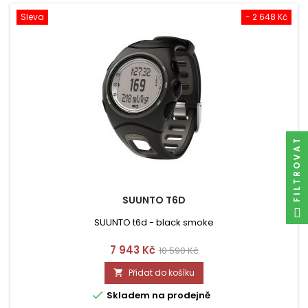
Sleva
- 2 648 Kč
FILTROVAT
SUUNTO T6D
SUUNTO t6d - black smoke
Cena
Běžná
7 943 Kč
10 590 Kč
cena
Přidat do košíku


Skladem na prodejně