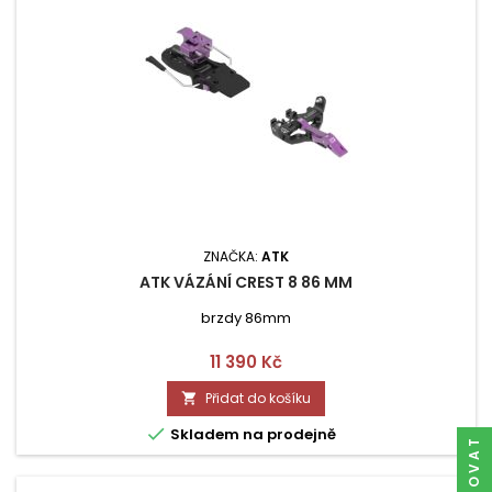
ZNAČKA:
ATK
ATK VÁZÁNÍ CREST 8 86 MM
brzdy 86mm
Cena
11 390 Kč
Přidat do košíku


Skladem na prodejně
FILTROVAT