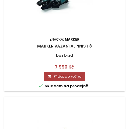
ZNAČKA:
MARKER
MARKER VÁZÁNÍ ALPINIST 8
bez brzd
Cena
7 990 Kč
Přidat do košíku


Skladem na prodejně