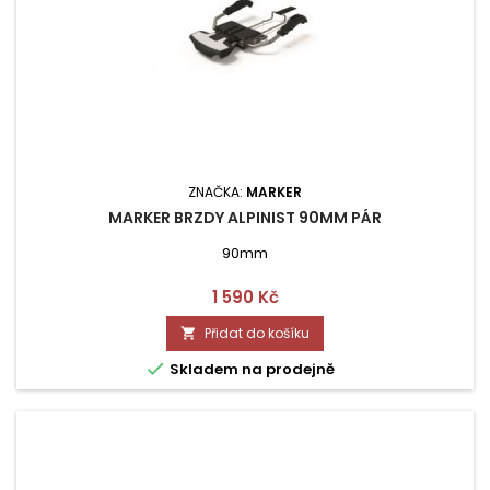
ZNAČKA:
MARKER
MARKER BRZDY ALPINIST 90MM PÁR
90mm
Cena
1 590 Kč
Přidat do košíku


Skladem na prodejně