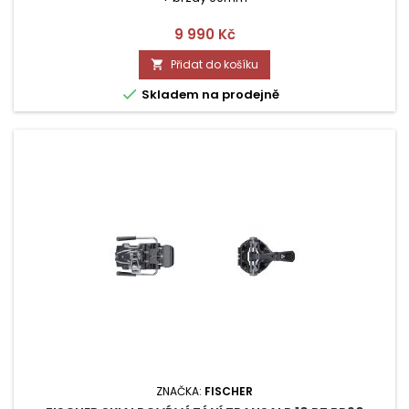
Cena
9 990 Kč
Přidat do košíku


Skladem na prodejně
ZNAČKA:
FISCHER