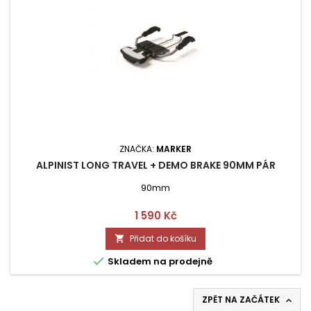
ZNAČKA:
MARKER
ALPINIST LONG TRAVEL + DEMO BRAKE 90MM PÁR
90mm
Cena
1 590 Kč
Přidat do košíku


Skladem na prodejně
ZPĚT NA ZAČÁTEK
