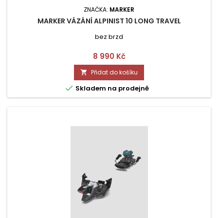
ZNAČKA:
MARKER
MARKER VÁZÁNÍ ALPINIST 10 LONG TRAVEL
bez brzd
Cena
8 990 Kč
Přidat do košíku


Skladem na prodejně