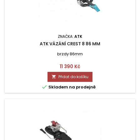
ZNAČKA:
ATK
ATK VÁZÁNÍ CREST 8 86 MM
brzdy 86mm
Cena
11 390 Kč
Přidat do košíku


Skladem na prodejně