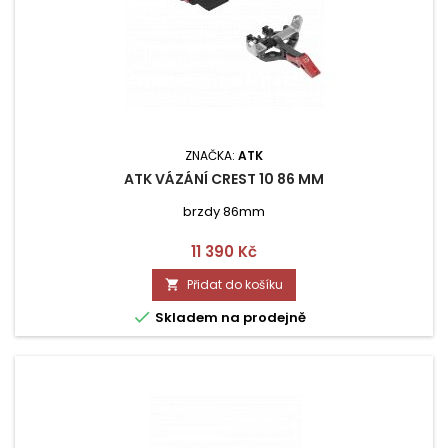
ZNAČKA:
ATK
ATK VÁZÁNÍ CREST 10 86 MM
brzdy 86mm
Cena
11 390 Kč
Přidat do košíku


Skladem na prodejně