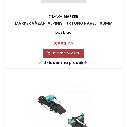
ZNAČKA:
MARKER
MARKER VÁZÁNÍ ALPINIST JR LONG RAVELT 90MM
bez brzd
Cena
8 590 Kč
Přidat do košíku


Skladem na prodejně