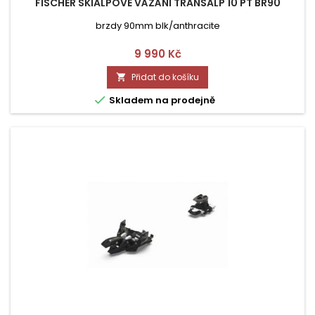
FISCHER SKIALPOVÉ VÁZÁNÍ TRANSALP 10 PT BR90
brzdy 90mm blk/anthracite
Cena
9 990 Kč
Přidat do košíku


Skladem na prodejně