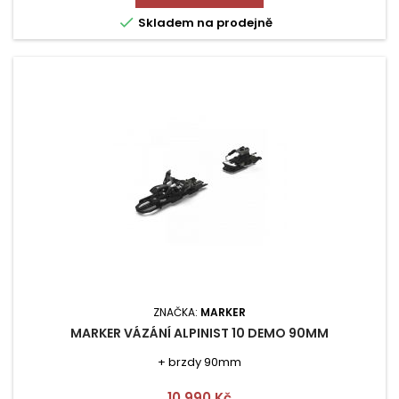

Skladem na prodejně
ZNAČKA:
MARKER
MARKER VÁZÁNÍ ALPINIST 10 DEMO 90MM
+ brzdy 90mm
Cena
10 990 Kč