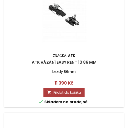
ZNAČKA:
ATK
ATK VÁZÁNÍ EASY RENT 10 86 MM
brzdy 86mm
Cena
11 390 Kč
Přidat do košíku


Skladem na prodejně