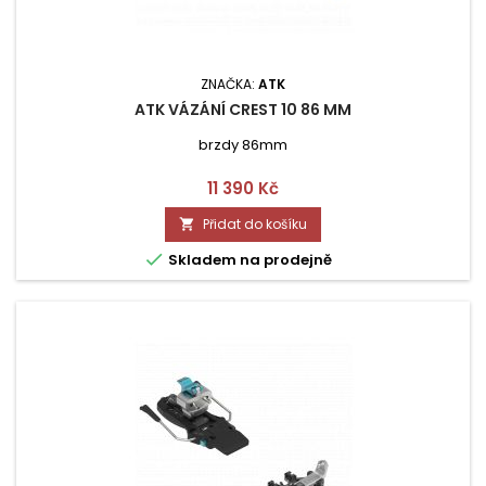
ZNAČKA:
ATK
ATK VÁZÁNÍ CREST 10 86 MM
brzdy 86mm
Cena
11 390 Kč
Přidat do košíku


Skladem na prodejně