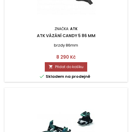
ZNAČKA:
ATK
ATK VÁZÁNÍ CANDY 5 86 MM
brzdy 86mm
Cena
8 290 Kč
Přidat do košíku


Skladem na prodejně