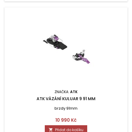
ZNAČKA:
ATK
ATK VÁZÁNÍ KULUAR 9 91 MM
brzdy 91mm
Cena
10 990 Kč
Přidat do košíku
