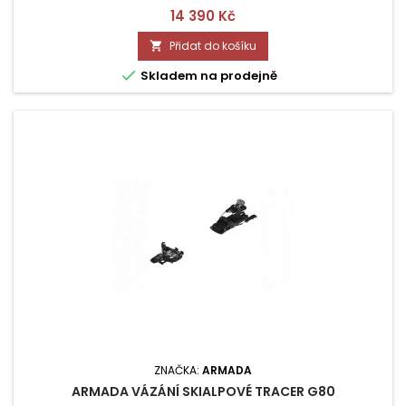
Cena
14 390 Kč
Přidat do košíku


Skladem na prodejně
ZNAČKA:
ARMADA
ARMADA VÁZÁNÍ SKIALPOVÉ TRACER G80