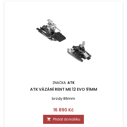
ZNAČKA:
ATK
ATK VÁZÁNÍ RENT ME 12 EVO 91MM
brzdy 86mm
Cena
16 890 Kč
Přidat do košíku
