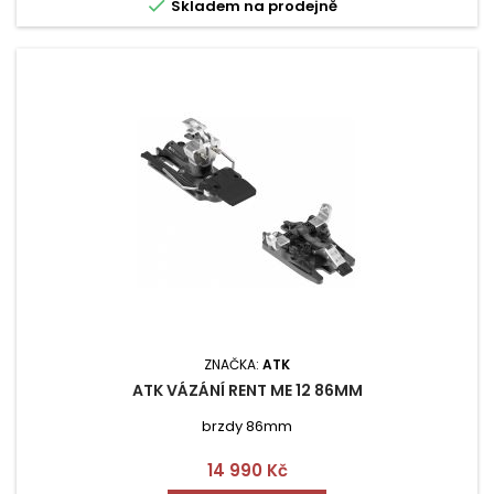

Skladem na prodejně
ZNAČKA:
ATK
ATK VÁZÁNÍ RENT ME 12 86MM
brzdy 86mm
Cena
14 990 Kč