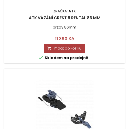
ZNAČKA:
ATK
ATK VÁZÁNÍ CREST 8 RENTAL 86 MM
brzdy 86mm
Cena
11 390 Kč
Přidat do košíku


Skladem na prodejně