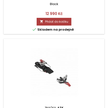
Black
Cena
12 990 Kč
Přidat do košíku


Skladem na prodejně
ZNAČKA:
ATK