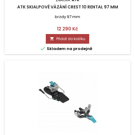
ATK SKIALPOVÉ VÁZÁNÍ CREST 10 RENTAL 97 MM
brzdy 97 mm
Cena
12 290 Kč
Přidat do košíku


Skladem na prodejně