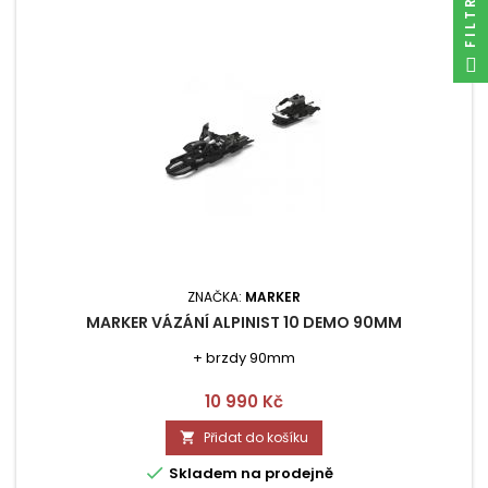
ZNAČKA:
MARKER
MARKER VÁZÁNÍ ALPINIST 10 DEMO 90MM
+ brzdy 90mm
Cena
10 990 Kč
Přidat do košíku


Skladem na prodejně