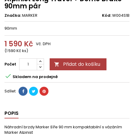
90mm pár
Značka:
MARKER
Kód:
W004S1B
90mm
1 590 Kč
Vč. DPH
(1 590 Kč ks)
Přidat do košíku
Počet


Skladem na prodejně
Sdílet
POPIS
Náhradní brzdy Marker šíře 90 mm kompaktabilní s vázáním
Marker Alpinist