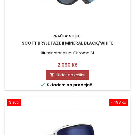
ZNAČKA:
SCOTT
SCOTT BRÝLE FAZE II MINERAL BLACK/WHITE
Illuminator bluel Chrome S1
Cena
2 090 Kč
Přidat do košíku


Skladem na prodejně
Sleva
- 498 Kč