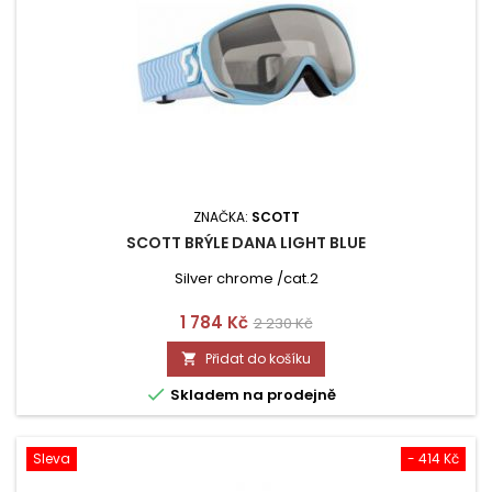
ZNAČKA:
SCOTT
SCOTT BRÝLE DANA LIGHT BLUE
Silver chrome /cat.2
Cena
Běžná
1 784 Kč
2 230 Kč
cena
Přidat do košíku


Skladem na prodejně
Sleva
- 414 Kč