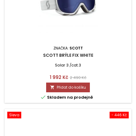
ZNAČKA:
SCOTT
SCOTT BRÝLE FIX WHITE
Solar 3 /cat.3
Cena
Běžná
1 992 Kč
2 490 Kč
cena
Přidat do košíku


Skladem na prodejně
Sleva
- 446 Kč