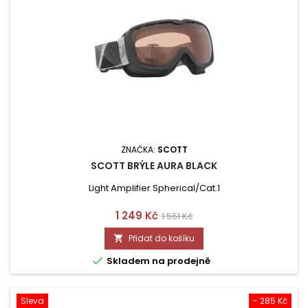
ZNAČKA:
SCOTT
SCOTT BRÝLE AURA BLACK
Light Amplifier Spherical/Cat.1
Cena
Běžná
1 249 Kč
1 561 Kč
cena
Přidat do košíku


Skladem na prodejně
Sleva
- 285 Kč