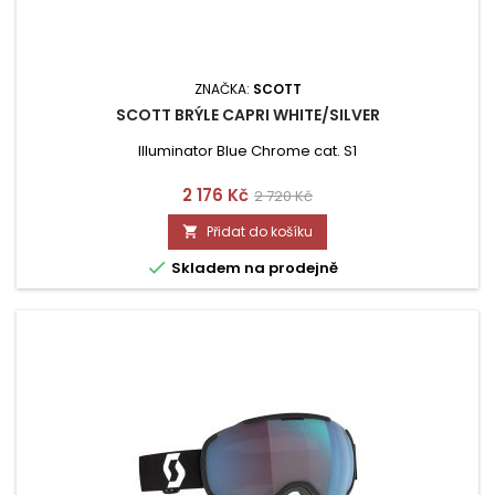
ZNAČKA:
SCOTT
SCOTT BRÝLE CAPRI WHITE/SILVER
Illuminator Blue Chrome cat. S1
Cena
Běžná
2 176 Kč
2 720 Kč
cena
Přidat do košíku


Skladem na prodejně