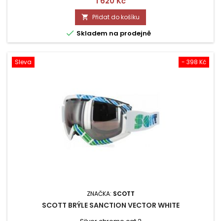
Cena
1 620 Kč
Přidat do košíku


Skladem na prodejně
Sleva
- 398 Kč
ZNAČKA:
SCOTT
SCOTT BRÝLE SANCTION VECTOR WHITE