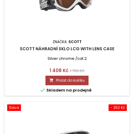
ZNAČKA:
SCOTT
SCOTT NÁHRADNÍ SKLO LCG WITH LENS CASE
Silver chrome /cat.2
Cena
Běžná
1 408 Kč
1 760 Kč
cena
Přidat do košíku


Skladem na prodejně
Sleva
- 352 Kč