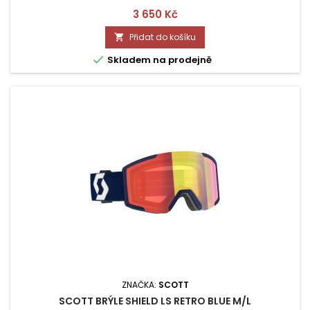
Cena
3 650 Kč
Přidat do košíku


Skladem na prodejně
ZNAČKA:
SCOTT
SCOTT BRÝLE SHIELD LS RETRO BLUE M/L