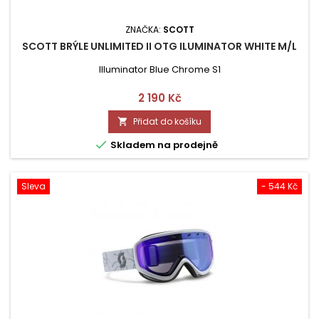
ZNAČKA:
SCOTT
SCOTT BRÝLE UNLIMITED II OTG ILUMINATOR WHITE M/L
Illuminator Blue Chrome S1
Cena
2 190 Kč
Přidat do košíku


Skladem na prodejně
Sleva
- 544 Kč