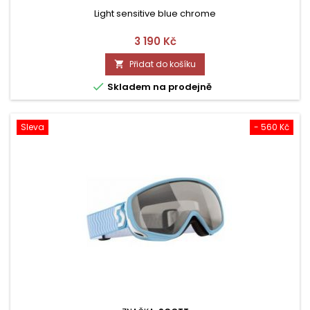
Light sensitive blue chrome
Cena
3 190 Kč
Přidat do košíku


Skladem na prodejně
Sleva
- 560 Kč