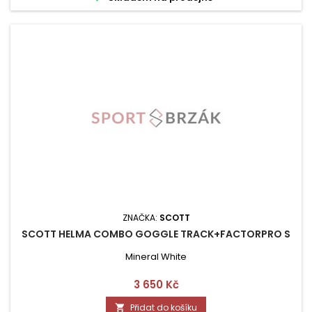
ZNAČKA:
SCOTT
SCOTT HELMA COMBO GOGGLE TRACK+FACTORPRO S
Mineral White
Cena
3 650 Kč
Přidat do košíku
