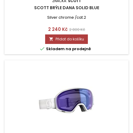
ZNAČKA:
SCOTT
SCOTT BRÝLE DANA SOLID BLUE
Silver chrome /cat.2
Cena
Běžná
2 240 Kč
2 800 Kč
cena
Přidat do košíku


Skladem na prodejně