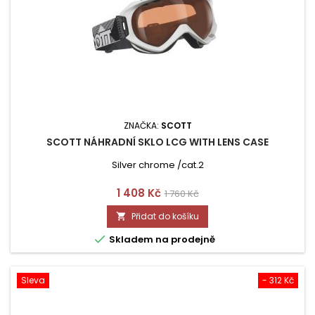
ZNAČKA:
SCOTT
SCOTT NÁHRADNÍ SKLO LCG WITH LENS CASE
Silver chrome /cat.2
Cena
Běžná
1 408 Kč
1 760 Kč
cena
Přidat do košíku


Skladem na prodejně
Sleva
- 312 Kč