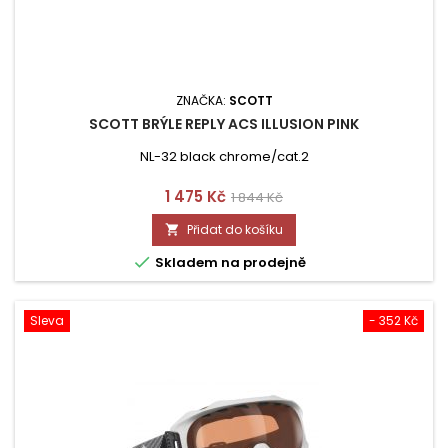
ZNAČKA:
SCOTT
SCOTT BRÝLE REPLY ACS ILLUSION PINK
NL-32 black chrome/cat.2
Cena
Běžná
1 475 Kč
1 844 Kč
cena
Přidat do košíku


Skladem na prodejně
Sleva
- 352 Kč