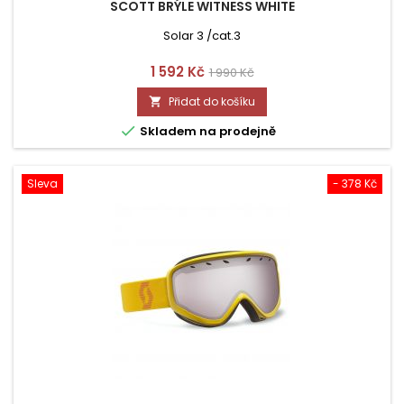
SCOTT BRÝLE WITNESS WHITE
Solar 3 /cat.3
Cena
Běžná
1 592 Kč
1 990 Kč
cena
Přidat do košíku


Skladem na prodejně
Sleva
- 378 Kč