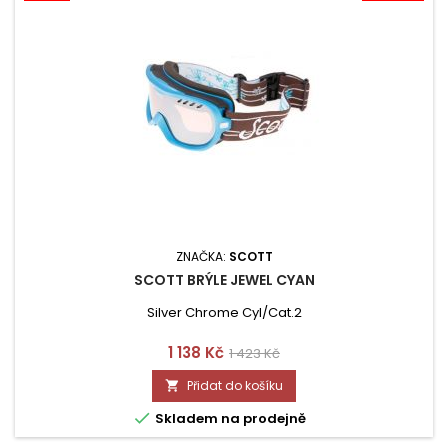
ZNAČKA:
SCOTT
SCOTT BRÝLE JEWEL CYAN
Silver Chrome Cyl/Cat.2
Cena
Běžná
1 138 Kč
1 423 Kč
cena
Přidat do košíku


Skladem na prodejně