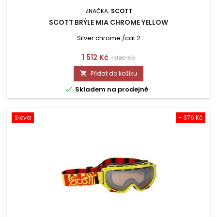
ZNAČKA:
SCOTT
SCOTT BRÝLE MIA CHROME YELLOW
Silver chrome /cat.2
Cena
Běžná
1 512 Kč
1 890 Kč
cena
Přidat do košíku


Skladem na prodejně
Sleva
- 376 Kč