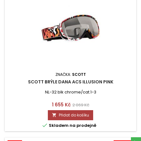
ZNAČKA:
SCOTT
SCOTT BRÝLE DANA ACS ILLUSION PINK
NL-32 blk chrome/cat.1-3
Cena
Běžná
1 655 Kč
2 069 Kč
cena
Přidat do košíku


Skladem na prodejně