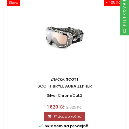
FILTROVAT
Sleva
- 405 Kč
ZNAČKA:
SCOTT
SCOTT BRÝLE AURA ZEPHER
Silver Chrom/Cat.2
Cena
Běžná
1 620 Kč
2 025 Kč
cena
Přidat do košíku


Skladem na prodejně