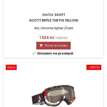
ZNAČKA:
SCOTT
SCOTT BRÝLE THE FIX YELLOW
Silv. Chrome Spher./Cat2
Cena
Běžná
1 504 Kč
1 880 Kč
cena
Přidat do košíku


Skladem na prodejně
Sleva
- 369 Kč