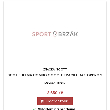
ZNAČKA:
SCOTT
SCOTT HELMA COMBO GOGGLE TRACK+FACTORPRO S
Mineral Black
Cena
3 650 Kč
Přidat do košíku


Skladem na prodejně