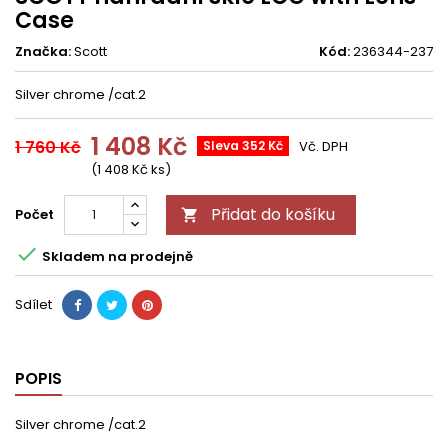
Case
Značka:
Scott
Kód:
236344-237
Silver chrome /cat.2
1 408 Kč
1 760 Kč
Sleva 352 Kč
Vč. DPH
(1 408 Kč ks)
Přidat do košíku
Počet


Skladem na prodejně
Sdílet
POPIS
Silver chrome /cat.2