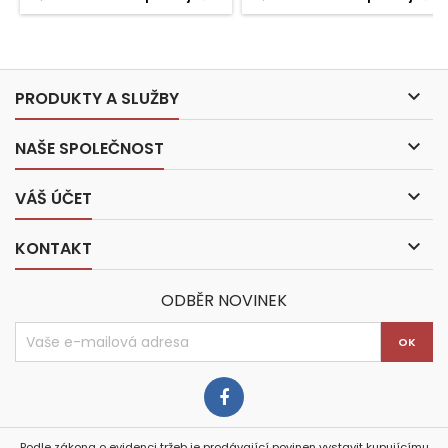

PRODUKTY A SLUŽBY

NAŠE SPOLEČNOST

VÁŠ ÚČET

KONTAKT
ODBĚR NOVINEK
Podle zákona o evidenci tržeb je prodávající povinen vystavit kupujícímu