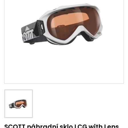
SCOTT náhradní sklo LCG with Lens