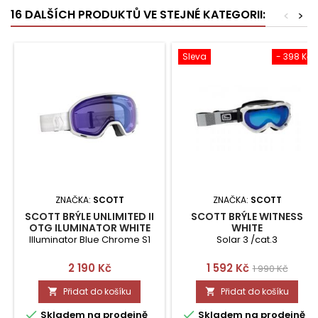
16 DALŠÍCH PRODUKTŮ VE STEJNÉ KATEGORII:
<
>
Sleva
- 398 Kč
ZNAČKA:
SCOTT
ZNAČKA:
SCOTT
SCOTT BRÝLE UNLIMITED II
SCOTT BRÝLE WITNESS
OTG ILUMINATOR WHITE
WHITE
M/L
Illuminator Blue Chrome S1
Solar 3 /cat.3
Cena
Cena
Běžná
2 190 Kč
1 592 Kč
1 990 Kč
cena
Přidat do košíku
Přidat do košíku




Skladem na prodejně
Skladem na prodejně