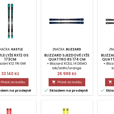
NAČKA:
KASTLE
ZNAČKA:
BLIZZARD
ZN
LE LYŽE RX12 GS
BLIZZARD SJEZDOVÉ LYŽE
BLIZZA
173CM
QUATTRO RS 174 CM
QUATT
zání K12 TRI GW
+ Blizzard XCELL 14 DEMO
+ Bliz
blk/anthr/orange
b
Cena
Cena
33 140 Kč
26 999 Kč
Přidat do košíku
Přidat do košíku




adem na prodejně
Skladem na prodejně
Skla