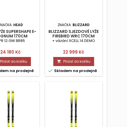
ZNAČKA:
HEAD
ZNAČKA:
BLIZZARD
YŽE SUPERSHAPE E-
BLIZZARD SJEZDOVÉ LYŽE
GNUM 170CM
FIREBIRD WRC 170CM
PR 12 GW BR85
+ vázání XCELL 14 DEMO
Cena
Cena
24 180 Kč
22 999 Kč
Přidat do košíku
Přidat do košíku


dem na prodejně
Skladem na prodejně