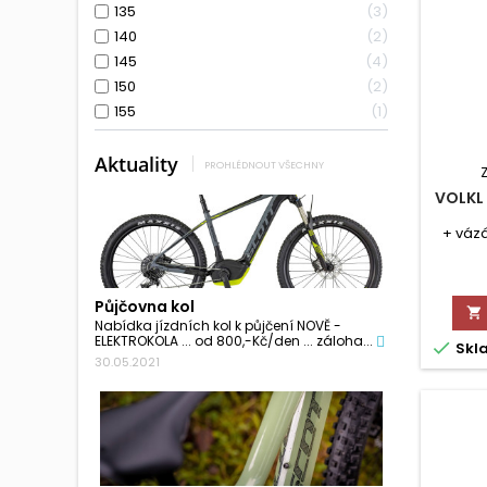
135
3
140
2
145
4
150
2
155
1
Aktuality
PROHLÉDNOUT VŠECHNY
VOLKL
+ vázá
Půjčovna kol

Nabídka jízdních kol k půjčení NOVĚ -
ELEKTROKOLA ... od 800,-Kč/den ... záloha...

Skl
30.05.2021