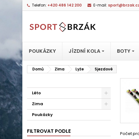
Telefon:
+420 486 142 200
E-mail:
sport@brzak.c
POUKÁZKY
JÍZDNÍ KOLA
BOTY
Domů
Zima
Lyže
Sjezdové
Léto
Zima
Poukázky
FILTROVAT PODLE
Počet pro