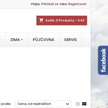
Vítejte,
Přihlásit se
nebo
Registrovat
shopping_cart
Košík:
0
Produkty - 0 Kč
ZIMA
PŮJČOVNA
SERVIS



t podle:
Cena, od nejdražších