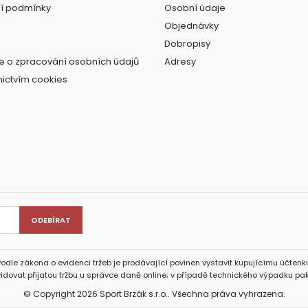
í podmínky
Osobní údaje
Objednávky
Dobropisy
e o zpracování osobních údajů
Adresy
nictvím cookies
Podle zákona o evidenci tržeb je prodávající povinen vystavit kupujícímu účtenku
idovat přijatou tržbu u správce daně online; v případě technického výpadku pak
© Copyright 2026 Sport Brzák s.r.o.. Všechna práva vyhrazena.