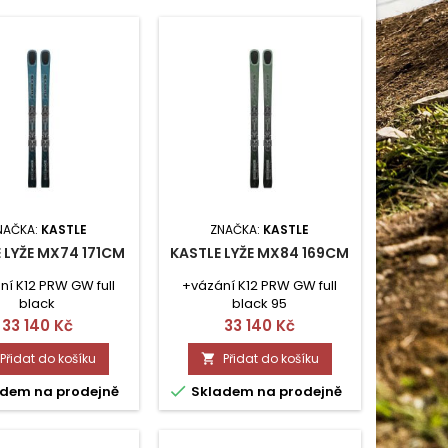
NAČKA:
KASTLE
ZNAČKA:
KASTLE
 LYŽE MX74 171CM
KASTLE LYŽE MX84 169CM
ní K12 PRW GW full
+vázání K12 PRW GW full
black
black 95
Cena
Cena
33 140 Kč
33 140 Kč
Přidat do košíku
Přidat do košíku


dem na prodejně
Skladem na prodejně