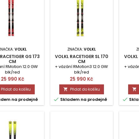
ZNAČKA:
VOLKL
ZNAČKA:
VOLKL
Z
 RACETIGER GS 173
VOLKL RACETIGER SL 170
VOLKL 
CM
CM
ní RMotion 12.0 GW
+ vázání RMotion3 12.0 GW
+ vázán
blk/red
blk/red
Cena
Cena
25 990 Kč
25 990 Kč
Přidat do košíku
Přidat do košíku




adem na prodejně
Skladem na prodejně
Skla