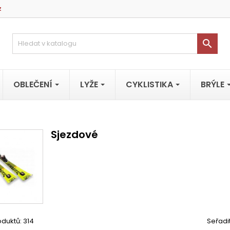
z

OBLEČENÍ
LYŽE
CYKLISTIKA
BRÝLE
Sjezdové
duktů: 314
Seřadi