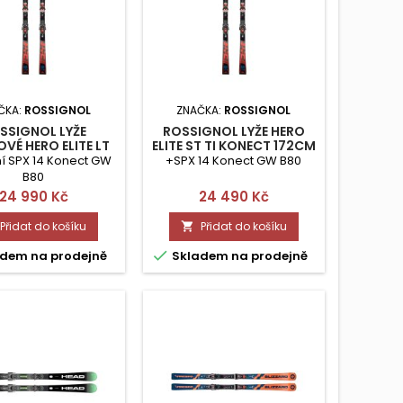
ČKA:
ROSSIGNOL
ZNAČKA:
ROSSIGNOL
SSIGNOL LYŽE
ROSSIGNOL LYŽE HERO
VÉ HERO ELITE LT
ELITE ST TI KONECT 172CM
I 182CM (SET)
(SET)
í SPX 14 Konect GW
+SPX 14 Konect GW B80
B80
Cena
Cena
24 990 Kč
24 490 Kč
Přidat do košíku
Přidat do košíku


dem na prodejně
Skladem na prodejně