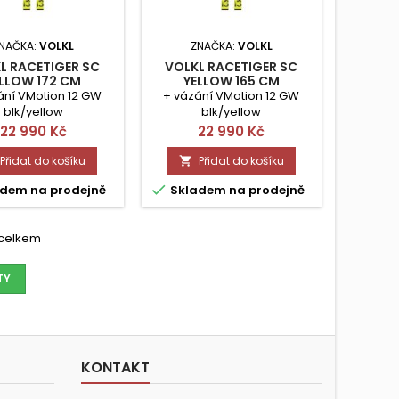
NAČKA:
VOLKL
ZNAČKA:
VOLKL
L RACETIGER SC
VOLKL RACETIGER SC
LLOW 172 CM
YELLOW 165 CM
ání VMotion 12 GW
+ vázání VMotion 12 GW
blk/yellow
blk/yellow
Cena
Cena
22 990 Kč
22 990 Kč
Přidat do košíku
Přidat do košíku


dem na prodejně
Skladem na prodejně
k celkem
TY
KONTAKT