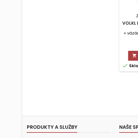
VOLKL 
+ vázán


Skl
PRODUKTY A SLUŽBY
NAŠE S