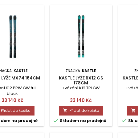
NAČKA:
KASTLE
ZNAČKA:
KASTLE
Z
 LYŽE MX74 164CM
KASTLE LYŽE RX12 GS
KASTLE
178CM
ní K12 PRW GW full
+vázání K12 TRI GW
+vázá
black
Cena
Cena
33 140 Kč
33 140 Kč
Přidat do košíku
Přidat do košíku




adem na prodejně
Skladem na prodejně
Skla