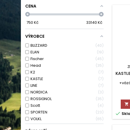
CENA
750
Kč
33140
Kč
VÝROBCE
BLIZZARD
40
ELAN
19
Fischer
45
Head
35
Z
K2
7
KASTLE
KASTLE
7
+vázá
LINE
7
NORDICA
3
ROSSIGNOL
35

Scott
4
SPORTEN
23

Skl
VOLKL
65