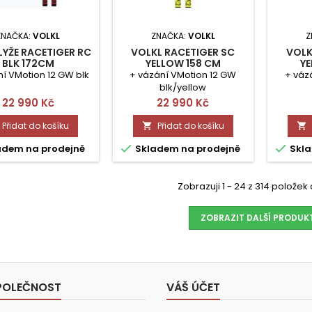
ZNAČKA:
VOLKL
ZNAČKA:
VOLKL
Z
LYŽE RACETIGER RC
VOLKL RACETIGER SC
VOLK
BLK 172CM
YELLOW 158 CM
YE
í VMotion 12 GW blk
+ vázání VMotion 12 GW
+ váz
blk/yellow
Cena
Cena
22 990 Kč
22 990 Kč
Přidat do košíku
Přidat do košíku




adem na prodejně
Skladem na prodejně
Skla
Zobrazuji 1 - 24 z 314 polože
ZOBRAZIT DALŠÍ PRODUK
POLEČNOST
VÁŠ ÚČET