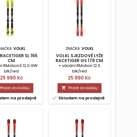
NAČKA:
VOLKL
ZNAČKA:
VOLKL
RACETIGER SL 165
VOLKL SJEZDOVÉ LYŽE
CM
RACETIGER GS 178 CM
í RMotion3 12.0 GW
+ vázání RMotion 12.0
blk/red
blk/red
Cena
Cena
25 990 Kč
25 990 Kč
Přidat do košíku
Přidat do košíku


dem na prodejně
Skladem na prodejně