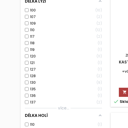
DÉLKA LYŽÍ
100
10
107
2
109
2
110
12
117
2
118
1
119
1
Z
120
11
KAST
121
1
127
1
+vá
128
2
130
9
135
1

136
1

Skl
137
2
více...
DÉLKA HOLÍ
110
1