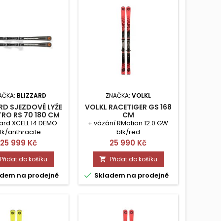
AČKA:
BLIZZARD
ZNAČKA:
VOLKL
RD SJEZDOVÉ LYŽE
VOLKL RACETIGER GS 168
RO RS 70 180 CM
CM
zard XCELL 14 DEMO
+ vázání RMotion 12.0 GW
lk/anthracite
blk/red
Cena
Cena
25 999 Kč
25 990 Kč
Přidat do košíku
Přidat do košíku


dem na prodejně
Skladem na prodejně