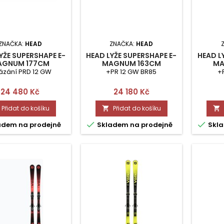
ZNAČKA:
HEAD
ZNAČKA:
HEAD
YŽE SUPERSHAPE E-
HEAD LYŽE SUPERSHAPE E-
HEAD L
AGNUM 177CM
MAGNUM 163CM
MA
ázání PRD 12 GW
+PR 12 GW BR85
+
Cena
Cena
24 480 Kč
24 180 Kč
Přidat do košíku
Přidat do košíku




adem na prodejně
Skladem na prodejně
Skla