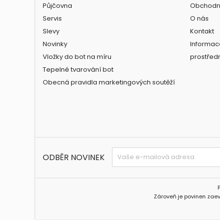
Půjčovna
Obchodn
Servis
O nás
Slevy
Kontakt
Novinky
Informac
Vložky do bot na míru
prostřed
Tepelné tvarování bot
Obecná pravidla marketingových soutěží
ODBĚR NOVINEK
Zároveň je povinen zaev