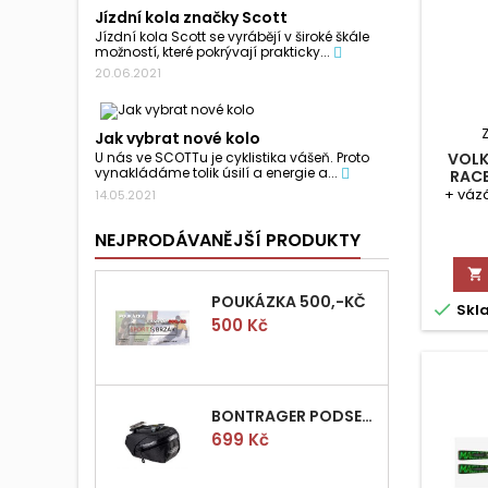
Jízdní kola značky Scott
Jízdní kola Scott se vyrábějí v široké škále
možností, které pokrývají prakticky...
20.06.2021
Jak vybrat nové kolo
VOLK
U nás ve SCOTTu je cyklistika vášeň. Proto
vynakládáme tolik úsilí a energie a...
RACE
+ váz
14.05.2021
NEJPRODÁVANĚJŠÍ PRODUKTY

POUKÁZKA 500,-KČ

Skl
Cena
500 Kč
BONTRAGER PODSEDLOVÁ BRAŠNIČKA PRO QUICK S
Cena
699 Kč