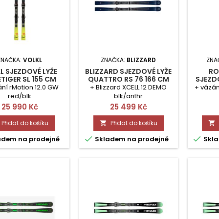
ZNAČKA:
VOLKL
ZNAČKA:
BLIZZARD
ZNA
L SJEZDOVÉ LYŽE
BLIZZARD SJEZDOVÉ LYŽE
RO
TIGER SL 155 CM
QUATTRO RS 76 166 CM
SJEZDO
T
ání rMotion 12.0 GW
+ Blizzard XCELL 12 DEMO
+ vázán
red/blk
blk/anthr
Cena
Cena
25 990 Kč
25 499 Kč
Přidat do košíku
Přidat do košíku




adem na prodejně
Skladem na prodejně
Skla