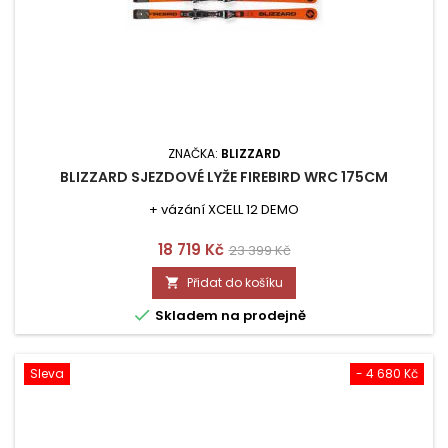
ZNAČKA:
BLIZZARD
BLIZZARD SJEZDOVÉ LYŽE FIREBIRD WRC 175CM
+ vázání XCELL 12 DEMO
Cena
Běžná
18 719 Kč
23 399 Kč
cena
Přidat do košíku


Skladem na prodejně
Sleva
- 4 680 Kč