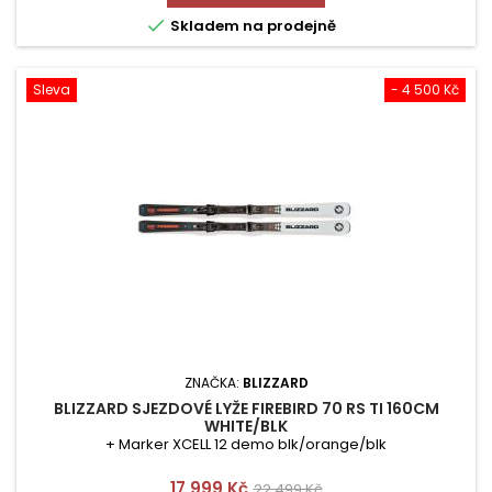

Skladem na prodejně
Sleva
- 4 500 Kč
ZNAČKA:
BLIZZARD
BLIZZARD SJEZDOVÉ LYŽE FIREBIRD 70 RS TI 160CM
WHITE/BLK
+ Marker XCELL 12 demo blk/orange/blk
Cena
Běžná
17 999 Kč
22 499 Kč