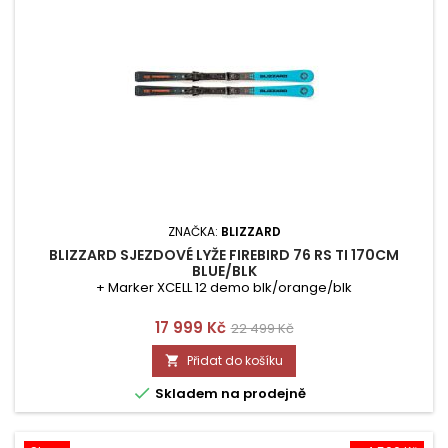
ZNAČKA:
BLIZZARD
BLIZZARD SJEZDOVÉ LYŽE FIREBIRD 76 RS TI 170CM
BLUE/BLK
+ Marker XCELL 12 demo blk/orange/blk
Cena
Běžná
17 999 Kč
22 499 Kč
cena
Přidat do košíku


Skladem na prodejně