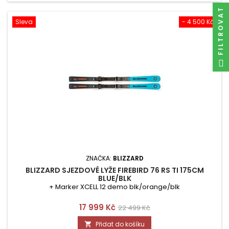
FILTROVAT
Sleva
- 4 500 Kč
ZNAČKA:
BLIZZARD
BLIZZARD SJEZDOVÉ LYŽE FIREBIRD 76 RS TI 175CM
BLUE/BLK
+ Marker XCELL 12 demo blk/orange/blk
Cena
Běžná
17 999 Kč
22 499 Kč
cena
Přidat do košíku
