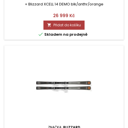
+ Blizzard XCELL 14 DEMO blk/anthr/orange
Cena
26 999 Kč
Přidat do košíku


Skladem na prodejně
ZNAČKA:
BLIZZARD