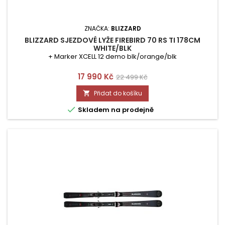
ZNAČKA:
BLIZZARD
BLIZZARD SJEZDOVÉ LYŽE FIREBIRD 70 RS TI 178CM
WHITE/BLK
+ Marker XCELL 12 demo blk/orange/blk
Cena
Běžná
17 990 Kč
22 499 Kč
cena
Přidat do košíku


Skladem na prodejně