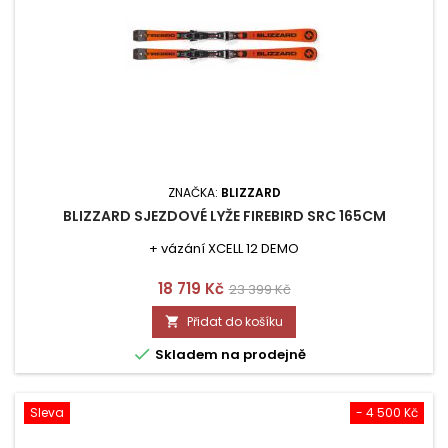
ZNAČKA:
BLIZZARD
BLIZZARD SJEZDOVÉ LYŽE FIREBIRD SRC 165CM
+ vázání XCELL 12 DEMO
Cena
Běžná
18 719 Kč
23 399 Kč
cena
Přidat do košíku


Skladem na prodejně
Sleva
- 4 500 Kč