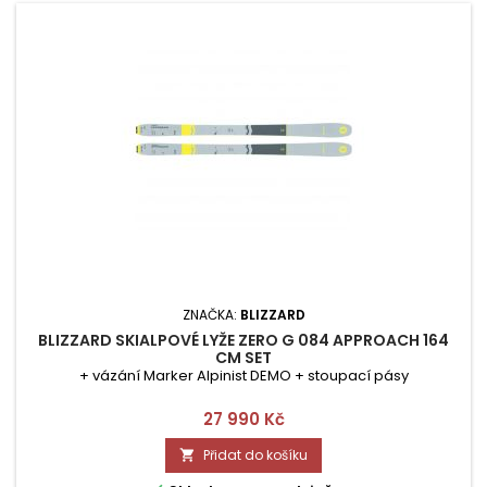
ZNAČKA:
BLIZZARD
BLIZZARD SKIALPOVÉ LYŽE ZERO G 084 APPROACH 164
CM SET
+ vázání Marker Alpinist DEMO + stoupací pásy
Cena
27 990 Kč
Přidat do košíku
