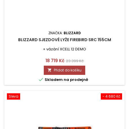
ZNAČKA:
BLIZZARD
BLIZZARD SJEZDOVÉ LYŽE FIREBIRD SRC 155CM
+ vázání XCELL 12 DEMO
Cena
Běžná
18 719 Kč
23 399 Kč
cena
Přidat do košíku


Skladem na prodejně
Sleva
- 4 680 Kč