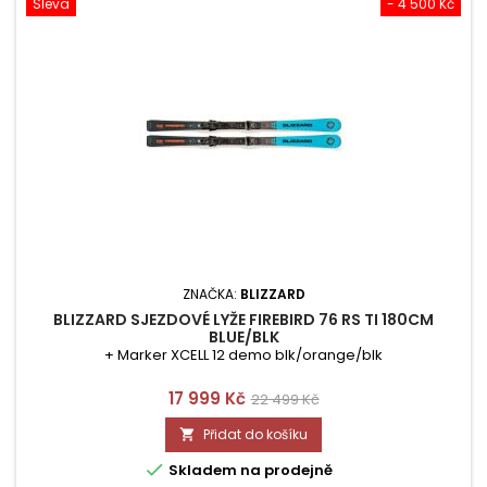
Sleva
- 4 500 Kč
ZNAČKA:
BLIZZARD
BLIZZARD SJEZDOVÉ LYŽE FIREBIRD 76 RS TI 180CM
BLUE/BLK
+ Marker XCELL 12 demo blk/orange/blk
Cena
Běžná
17 999 Kč
22 499 Kč
cena
Přidat do košíku


Skladem na prodejně