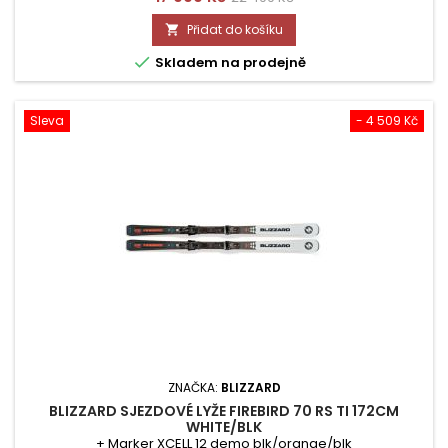
cena
Přidat do košíku


Skladem na prodejně
Sleva
- 4 509 Kč
ZNAČKA:
BLIZZARD
BLIZZARD SJEZDOVÉ LYŽE FIREBIRD 70 RS TI 172CM
WHITE/BLK
+ Marker XCELL 12 demo blk/orange/blk