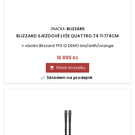
ZNAČKA:
BLIZZARD
BLIZZARD SJEZDOVÉ LYŽE QUATTRO 74 TI 174CM
+ vázání Blizzard TPX 12 DEMO bla/anth/orange
Cena
16 899 Kč
Přidat do košíku


Skladem na prodejně