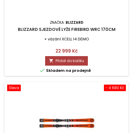
ZNAČKA:
BLIZZARD
BLIZZARD SJEZDOVÉ LYŽE FIREBIRD WRC 170CM
+ vázání XCELL 14 DEMO
Cena
22 999 Kč
Přidat do košíku


Skladem na prodejně
Sleva
- 4 680 Kč