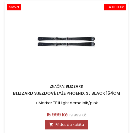
Sleva
- 4 000 Kč
ZNAČKA:
BLIZZARD
BLIZZARD SJEZDOVÉ LYŽE PHOENIX SL BLACK 154CM
+ Marker TP11 light demo blk/pink
Cena
Běžná
15 999 Kč
19 999 Kč
cena
Přidat do košíku
