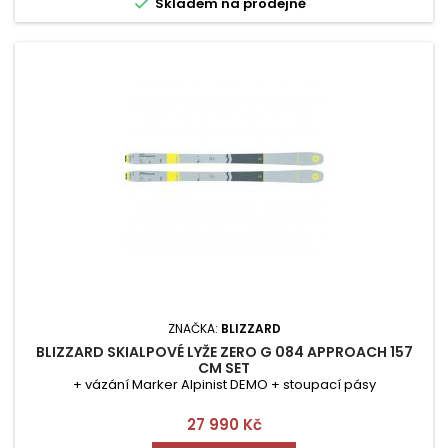

Skladem na prodejně
ZNAČKA:
BLIZZARD
BLIZZARD SKIALPOVÉ LYŽE ZERO G 084 APPROACH 157
CM SET
+ vázání Marker Alpinist DEMO + stoupací pásy
Cena
27 990 Kč