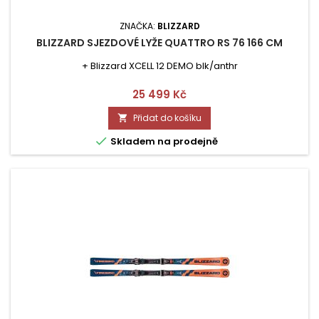
ZNAČKA:
BLIZZARD
BLIZZARD SJEZDOVÉ LYŽE QUATTRO RS 76 166 CM
+ Blizzard XCELL 12 DEMO blk/anthr
Cena
25 499 Kč
Přidat do košíku


Skladem na prodejně