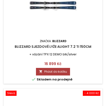
ZNAČKA:
BLIZZARD
BLIZZARD SJEZDOVÉ LYŽE ALIGHT 7.2 TI 150CM
+ vázání TPX 12 DEMO blk/silver
Cena
16 899 Kč
Přidat do košíku


Skladem na prodejně
Sleva
- 4 000 Kč