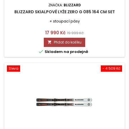
ZNAČKA:
BLIZZARD
BLIZZARD SKIALPOVÉ LYŽE ZERO G 085 164 CM SET
+ stoupací pásy
Cena
Běžná
17 990 Kč
19 999 Kč
cena
Přidat do košíku


Skladem na prodejně
Sleva
- 4 509 Kč