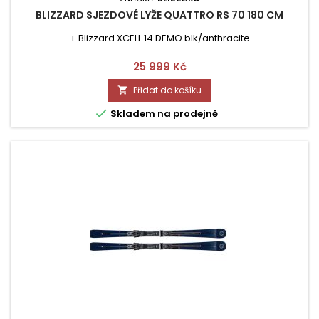
BLIZZARD SJEZDOVÉ LYŽE QUATTRO RS 70 180 CM
+ Blizzard XCELL 14 DEMO blk/anthracite
Cena
25 999 Kč
Přidat do košíku


Skladem na prodejně