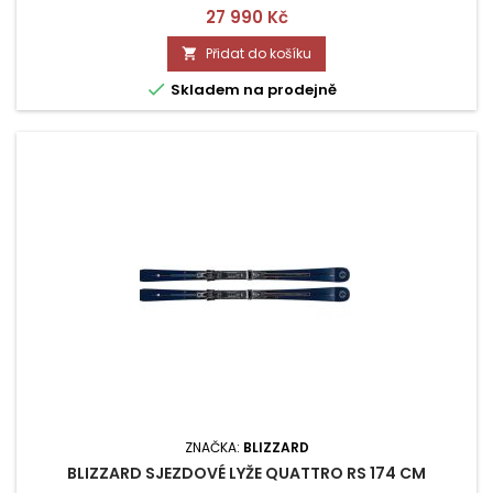
Cena
27 990 Kč
Přidat do košíku


Skladem na prodejně
ZNAČKA:
BLIZZARD
BLIZZARD SJEZDOVÉ LYŽE QUATTRO RS 174 CM