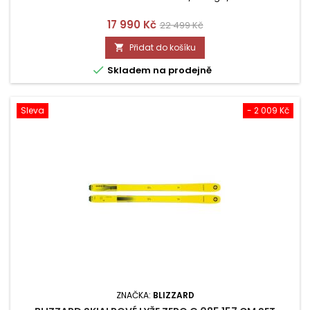
Cena
Běžná
17 990 Kč
22 499 Kč
cena
Přidat do košíku


Skladem na prodejně
Sleva
- 2 009 Kč
ZNAČKA:
BLIZZARD