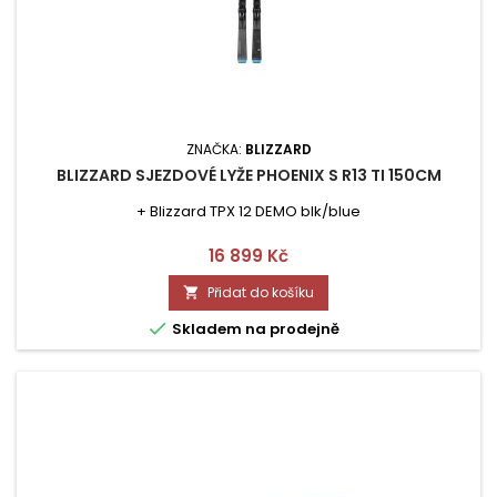
ZNAČKA:
BLIZZARD
BLIZZARD SJEZDOVÉ LYŽE PHOENIX S R13 TI 150CM
+ Blizzard TPX 12 DEMO blk/blue
Cena
16 899 Kč
Přidat do košíku


Skladem na prodejně