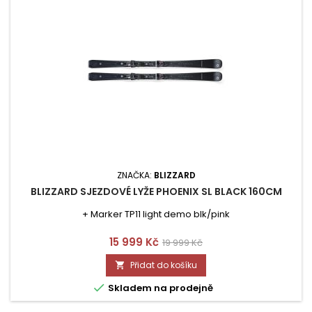
ZNAČKA:
BLIZZARD
BLIZZARD SJEZDOVÉ LYŽE PHOENIX SL BLACK 160CM
+ Marker TP11 light demo blk/pink
Cena
Běžná
15 999 Kč
19 999 Kč
cena
Přidat do košíku


Skladem na prodejně