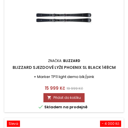
ZNAČKA:
BLIZZARD
BLIZZARD SJEZDOVÉ LYŽE PHOENIX SL BLACK 148CM
+ Marker TP11 light demo blk/pink
Cena
Běžná
15 999 Kč
19 999 Kč
cena
Přidat do košíku


Skladem na prodejně
Sleva
- 4 000 Kč