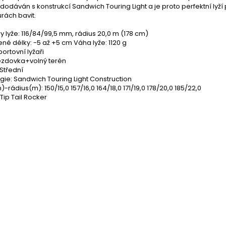
 dodáván s konstrukcí Sandwich Touring Light a je proto perfektní lyží 
úrách bavit.
 lyže: 116/84/99,5 mm, rádius 20,0 m (178 cm)
é délky: -5 až +5 cm Váha lyže: 1120 g
portovní lyžaři
jezdovka+volný terén
 Střední
ie: Sandwich Touring Light Construction
-rádius(m): 150/15,0 157/16,0 164/18,0 171/19,0 178/20,0 185/22,0
ip Tail Rocker