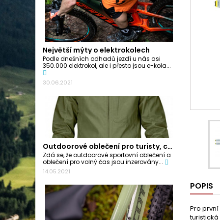
Největší mýty o elektrokolech
Podle dnešních odhadů jezdí u nás asi
350.000 elektrokol, ale i přesto jsou e-kola...
30.06.2021
Outdoorové oblečení pro turisty, cyklisty a...
Zdá se, že outdoorové sportovní oblečení a
oblečení pro volný čas jsou inzerovány...
14.05.2021
POPIS
Pro první
turistick