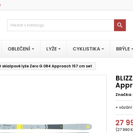
z

OBLEČENÍ
LYŽE
CYKLISTIKA
BRÝLE
 skialpové lyže Zero G 084 Approach 157 cm set
BLIZZ
Appr
Značka:
+ vázání
27 9
(27 990 K