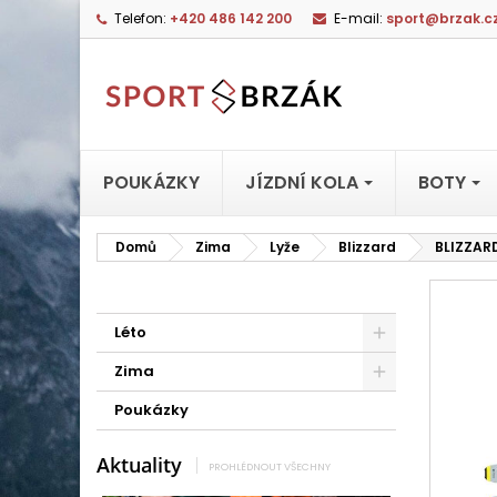
Telefon:
+420 486 142 200
E-mail:
sport@brzak.c
POUKÁZKY
JÍZDNÍ KOLA
BOTY
Domů
Zima
Lyže
Blizzard
BLIZZARD
Léto
Zima
Poukázky
Aktuality
PROHLÉDNOUT VŠECHNY