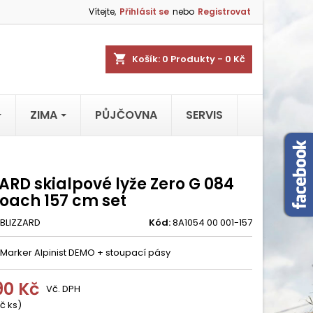
Vítejte,
Přihlásit se
nebo
Registrovat
shopping_cart
Košík:
0
Produkty - 0 Kč
ZIMA
PŮJČOVNA
SERVIS
ARD skialpové lyže Zero G 084
oach 157 cm set
BLIZZARD
Kód:
8A1054 00 001-157
 Marker Alpinist DEMO + stoupací pásy
90 Kč
Vč. DPH
č ks)