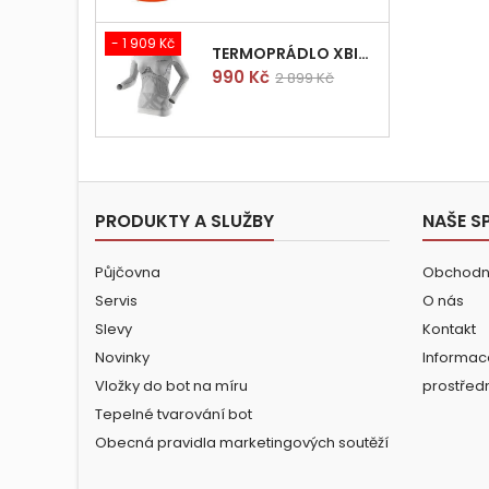
- 1 909 Kč
TERMOPRÁDLO XBIONIC RADIACTOR WOMAN SHIRT LONGS L/XL
Cena
Běžná
990 Kč
2 899 Kč
cena
PRODUKTY A SLUŽBY
NAŠE S
Půjčovna
Obchodn
Servis
O nás
Slevy
Kontakt
Novinky
Informac
Vložky do bot na míru
prostřed
Tepelné tvarování bot
Obecná pravidla marketingových soutěží