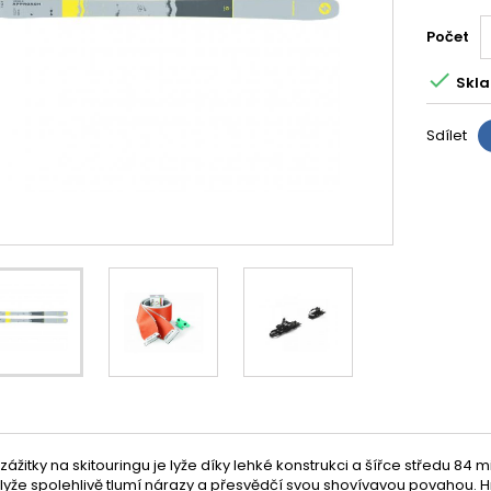
Počet

Skla
Sdílet
 zážitky na skitouringu je lyže díky lehké konstrukci a šířce středu 84
á lyže spolehlivě tlumí nárazy a přesvědčí svou shovívavou povahou. H