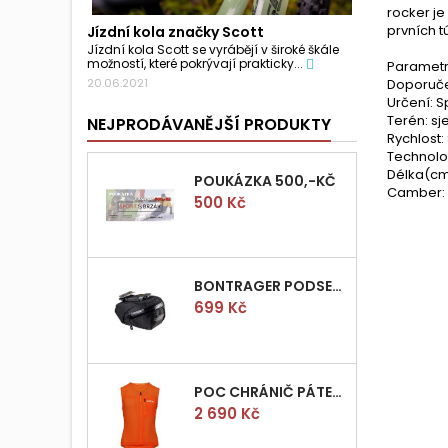
rocker je
prvních t
Jízdní kola značky Scott
Jízdní kola Scott se vyrábějí v široké škále
možností, které pokrývají prakticky...
Parametry
Doporučen
20.06.2021
Určení: S
Terén: s
NEJPRODÁVANĚJŠÍ PRODUKTY
Rychlost:
Technolog
Délka(cm)
POUKÁZKA 500,-KČ
Camber: T
Cena
500 Kč
BONTRAGER PODSEDLOVÁ BRAŠNIČKA PRO QUICK S
Cena
699 Kč
POC CHRÁNIČ PÁTEŘE POCITO VPD AIR VEST VEL.M
Cena
2 690 Kč