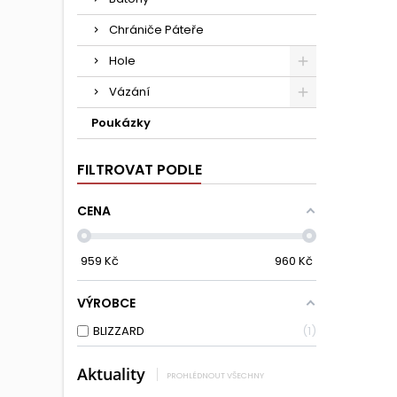
Chrániče Páteře
Hole
Vázání
Poukázky
FILTROVAT PODLE
CENA
959
Kč
960
Kč
VÝROBCE
BLIZZARD
1
Aktuality
PROHLÉDNOUT VŠECHNY