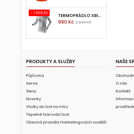
- 1 909 Kč
TERMOPRÁDLO XBIONIC RADIACTOR WOMAN SHIRT LONGS L/XL
Cena
Běžná
990 Kč
2 899 Kč
cena
PRODUKTY A SLUŽBY
NAŠE S
Půjčovna
Obchodn
Servis
O nás
Slevy
Kontakt
Novinky
Informac
Vložky do bot na míru
prostřed
Tepelné tvarování bot
Obecná pravidla marketingových soutěží