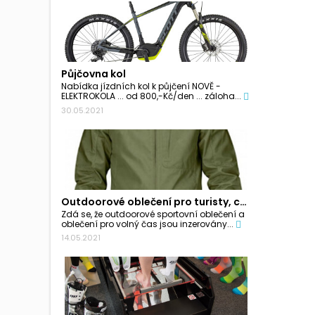
Půjčovna kol
Nabídka jízdních kol k půjčení NOVĚ -
ELEKTROKOLA ... od 800,-Kč/den ... záloha...
30.05.2021
Outdoorové oblečení pro turisty, cyklisty a...
Zdá se, že outdoorové sportovní oblečení a
oblečení pro volný čas jsou inzerovány...
14.05.2021