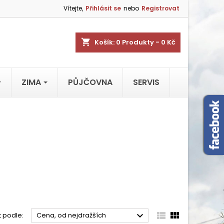
Vítejte,
Přihlásit se
nebo
Registrovat
shopping_cart
Košík:
0
Produkty - 0 Kč
ZIMA
PŮJČOVNA
SERVIS



t podle:
Cena, od nejdražších