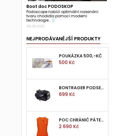
Boot doc PODOSKOP
Podoscope nabízí optimální rozeznání
tvaru chodidla pomocí moderní
technologie...
26.05.2021
NEJPRODÁVANĚJŠÍ PRODUKTY
POUKÁZKA 500,-KČ
Cena
500 Kč
BONTRAGER PODSEDLOVÁ BRAŠNIČKA PRO QUICK S
Cena
699 Kč
POC CHRÁNIČ PÁTEŘE POCITO VPD AIR VEST VEL.M
Cena
2 690 Kč