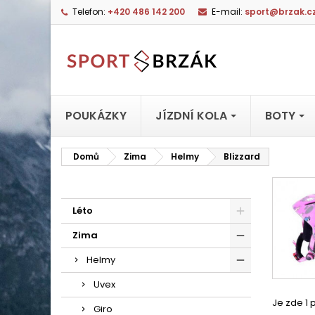
Telefon:
+420 486 142 200
E-mail:
sport@brzak.c
POUKÁZKY
JÍZDNÍ KOLA
BOTY
Domů
Zima
Helmy
Blizzard
Léto
Zima
Helmy
Uvex
Je zde 1 
Giro