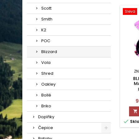
Scott
Sleva
Smith
K2
POC
Blizzard
Vola
ZN
Shred
BL
M
Oakley
Bollé
C
9
Briko

Doplňky

Skl
Čepice
Batohy