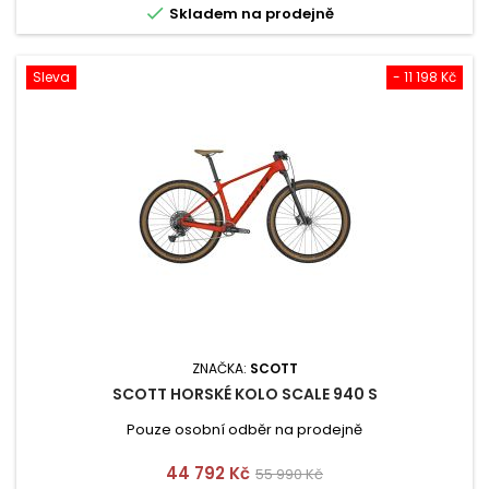

Skladem na prodejně
Sleva
- 11 198 Kč
ZNAČKA:
SCOTT
SCOTT HORSKÉ KOLO SCALE 940 S
Pouze osobní odběr na prodejně
Cena
Běžná
44 792 Kč
55 990 Kč