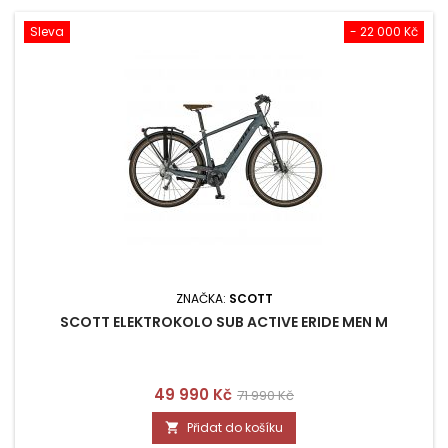
Sleva
- 22 000 Kč
ZNAČKA:
SCOTT
SCOTT ELEKTROKOLO SUB ACTIVE ERIDE MEN M
Cena
Běžná
49 990 Kč
71 990 Kč
cena
Přidat do košíku
