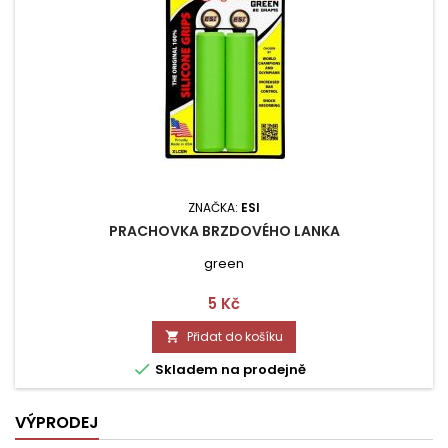
ZNAČKA:
ESI
PRACHOVKA BRZDOVÉHO LANKA
green
Cena
5 Kč
Přidat do košíku


Skladem na prodejně
VÝPRODEJ