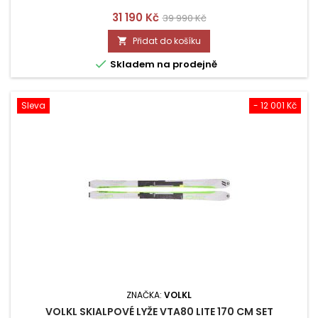
Cena
Běžná
31 190 Kč
39 990 Kč
cena
Přidat do košíku


Skladem na prodejně
Sleva
- 12 001 Kč
ZNAČKA:
VOLKL
VOLKL SKIALPOVÉ LYŽE VTA80 LITE 170 CM SET