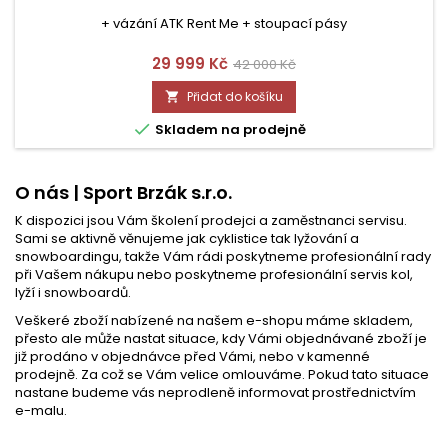
+ vázání ATK Rent Me + stoupací pásy
Cena
Běžná
29 999 Kč
42 000 Kč
cena
Přidat do košíku


Skladem na prodejně
O nás | Sport Brzák s.r.o.
K dispozici jsou Vám školení prodejci a zaměstnanci servisu.
Sami se aktivně věnujeme jak cyklistice tak lyžování a
snowboardingu, takže Vám rádi poskytneme profesionální rady
při Vašem nákupu nebo poskytneme profesionální servis kol,
lyží i snowboardů.
Veškeré zboží nabízené na našem e-shopu máme skladem,
přesto ale může nastat situace, kdy Vámi objednávané zboží je
již prodán​o v objednávce před Vámi, nebo v kamenné
prodejně. Za což se Vám velice omlouváme. Pokud tato situace
nastane budeme vás neprodleně informovat prostřednictvím
e-malu.