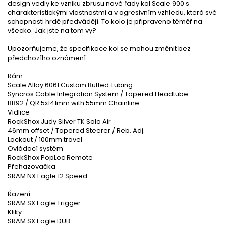
design vedly ke vzniku zbrusu nové řady kol Scale 900 s
charakteristickými vlastnostmi a v agresivním vzhledu, která své
schopnosti hrdě předvádějí. To kolo je připraveno téměř na
všecko. Jak jste na tom vy?
Upozorňujeme, že specifikace kol se mohou změnit bez
předchozího oznámení.
Rám
Scale Alloy 6061 Custom Butted Tubing
Syncros Cable Integration System / Tapered Headtube
BB92 / QR 5x141mm with 55mm Chainline
Vidlice
RockShox Judy Silver TK Solo Air
46mm offset / Tapered Steerer / Reb. Adj.
Lockout / 100mm travel
Ovládací systém
RockShox PopLoc Remote
Přehazovačka
SRAM NX Eagle 12 Speed
Řazení
SRAM SX Eagle Trigger
Kliky
SRAM SX Eagle DUB