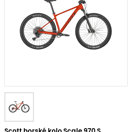
Scott horské kolo Scale 970 S