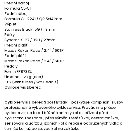
Přední náboj
Formula CL-51
Zadní náboj
Formula CL-2241 / QR 5x141mm
Výplet
Stainless Black 15G / 1.8mm
Ráfky
Syncros X-27 / 32H / 27mm
Přední plášť
Maxxis Rekon Race / 2.4" / 60TPI
Zadní plášť
Maxxis Rekon Race / 2.4" / 60TPI
Pedály
Femin FP873ZU
Hmotnost v kg (cca)
13.5 (with tubes / wo Pedals)
Cykloservis Liberec
Cykloservis Liberec Sport Brzák
- poskytuje komplexní služby
profesionálně vybaveného cykloservisu. Provádíme práce
cykloservisu, a to od běžné kontroly kol a seřízení před
cyklistickou sezónou, přes výměnu řetězů kol, centrování kol,
seřizování a údržbu jízdních kol a repase odpružených vidlic a
tlumičů kol, až po stavbu kol na zakázku.