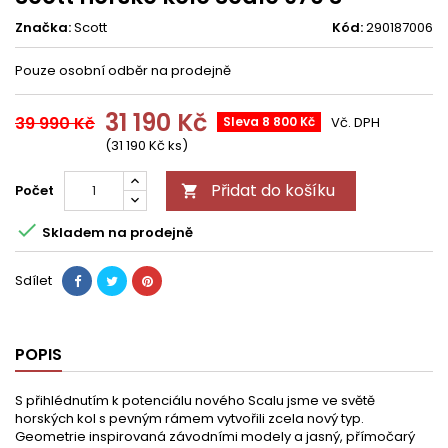
Značka:
Scott
Kód:
290187006
Pouze osobní odběr na prodejně
31 190 Kč
39 990 Kč
Sleva 8 800 Kč
Vč. DPH
(31 190 Kč ks)
Přidat do košíku
Počet


Skladem na prodejně
Sdílet
POPIS
S přihlédnutím k potenciálu nového Scalu jsme ve světě
horských kol s pevným rámem vytvořili zcela nový typ.
Geometrie inspirovaná závodními modely a jasný, přímočarý