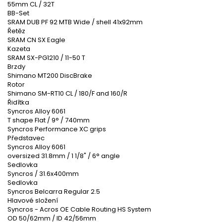
55mm CL / 32T
BB-Set
SRAM DUB PF 92 MTB Wide / shell 41x92mm
Řetěz
SRAM CN SX Eagle
Kazeta
SRAM SX-PG1210 / 11-50 T
Brzdy
Shimano MT200 DiscBrake
Rotor
Shimano SM-RT10 CL / 180/F and 160/R
Řidítka
Syncros Alloy 6061
T shape Flat / 9° / 740mm
Syncros Performance XC grips
Představec
Syncros Alloy 6061
oversized 31.8mm / 1 1/8" / 6° angle
Sedlovka
Syncros / 31.6x400mm
Sedlovka
Syncros Belcarra Regular 2.5
Hlavové složení
Syncros - Acros OE Cable Routing HS System
OD 50/62mm / ID 42/56mm