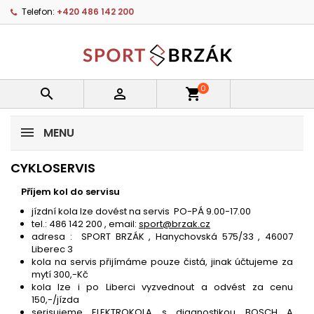
Telefon:
+420 486 142 200
0


shopping_cart
MENU
CYKLOSERVIS
Příjem kol do servisu
jízdní kola lze dovést na servis PO-PÁ 9.00-17.00
tel.: 486 142 200 , email:
sport@brzak.cz
adresa : SPORT BRZÁK , Hanychovská 575/33 , 46007
Liberec 3
kola na servis přijímáme pouze čistá, jinak účtujeme za
mytí 300,-Kč
kola lze i po Liberci vyzvednout a odvést za cenu
150,-/jízda
serisujeme ELEKTROKOLA s diagnostikou BOSCH A