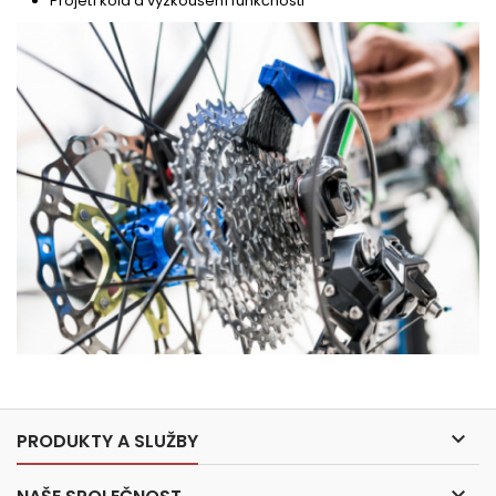
Projetí kola a vyzkoušení funkčnosti

PRODUKTY A SLUŽBY
