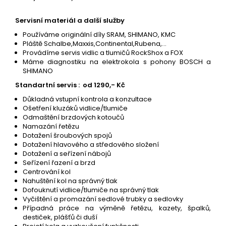
Servisní materiál a další služby
Používáme originální díly SRAM, SHIMANO, KMC
Pláště Schalbe,Maxxis,Continental,Rubena,…
Provádíme servis vidlic a tlumičů RockShox a FOX
Máme diagnostiku na elektrokola s pohony BOSCH a
SHIMANO
Standartní servis : od 1290,- Kč
Důkladná vstupní kontrola a konzultace
Ošetření kluzáků vidlice/tlumiče
Odmaštění brzdových kotoučů
Namazání řetězu
Dotažení šroubových spojů
Dotažení hlavového a středového složení
Dotažení a seřízení nábojů
Seřízení řazení a brzd
Centrování kol
Nahuštění kol na správný tlak
Dofouknutí vidlice/tlumiče na správný tlak
Vyčištění a promazání sedlové trubky a sedlovky
Případná práce na výměně řetězu, kazety, špalků,
destiček, plášťů či duší