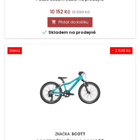
Cena
Běžná
10 152 Kč
12 690 Kč
cena
Přidat do košíku


Skladem na prodejně
Sleva
- 2 538 Kč
ZNAČKA:
SCOTT