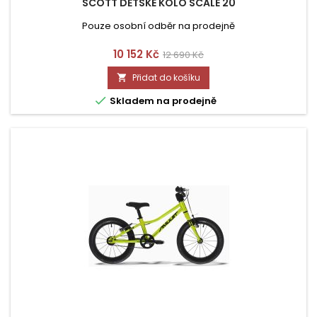
SCOTT DĚTSKÉ KOLO SCALE 20
Pouze osobní odběr na prodejně
Cena
Běžná
10 152 Kč
12 690 Kč
cena
Přidat do košíku


Skladem na prodejně