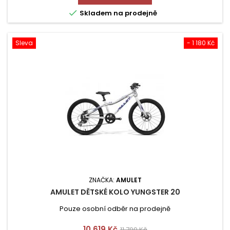

Skladem na prodejně
Sleva
- 1 180 Kč
ZNAČKA:
AMULET
AMULET DĚTSKÉ KOLO YUNGSTER 20
Pouze osobní odběr na prodejně
Cena
Běžná
10 619 Kč
11 799 Kč