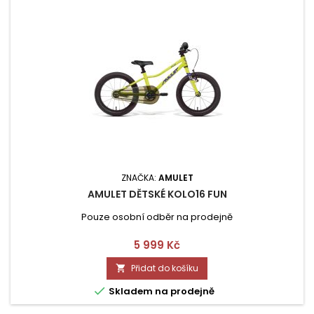
ZNAČKA:
AMULET
AMULET DĚTSKÉ KOLO16 FUN
Pouze osobní odběr na prodejně
Cena
5 999 Kč
Přidat do košíku


Skladem na prodejně