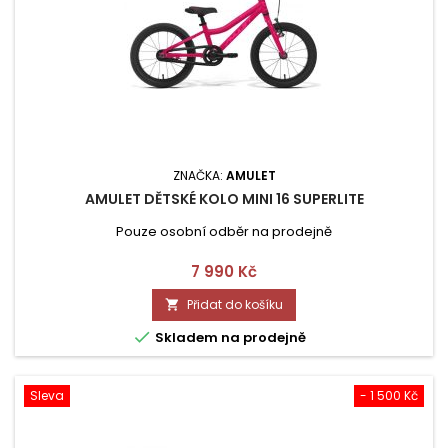
ZNAČKA:
AMULET
AMULET DĚTSKÉ KOLO MINI 16 SUPERLITE
Pouze osobní odběr na prodejně
Cena
7 990 Kč
Přidat do košíku


Skladem na prodejně
Sleva
- 1 500 Kč