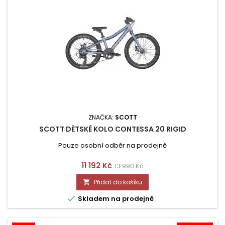
ZNAČKA:
SCOTT
SCOTT DĚTSKÉ KOLO CONTESSA 20 RIGID
Pouze osobní odběr na prodejně
Cena
Běžná
11 192 Kč
13 990 Kč
cena
Přidat do košíku


Skladem na prodejně