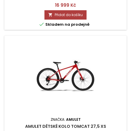
Cena
16 999 Kč
Přidat do košíku


Skladem na prodejně
ZNAČKA:
AMULET
AMULET DĚTSKÉ KOLO TOMCAT 27,5 XS