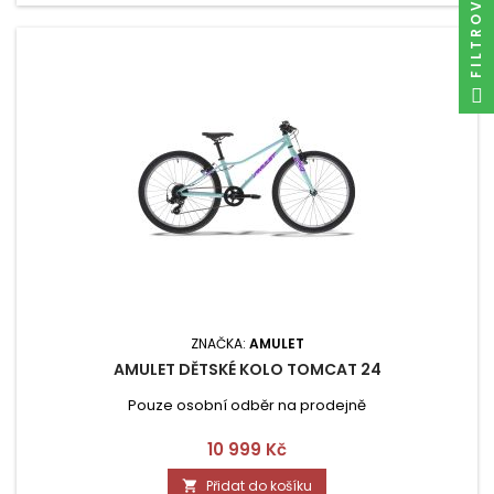
FILTROVAT
ZNAČKA:
AMULET
AMULET DĚTSKÉ KOLO TOMCAT 24
Pouze osobní odběr na prodejně
Cena
10 999 Kč
Přidat do košíku
