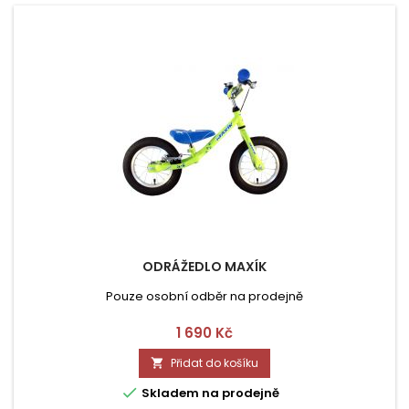
ODRÁŽEDLO MAXÍK
Pouze osobní odběr na prodejně
Cena
1 690 Kč
Přidat do košíku


Skladem na prodejně