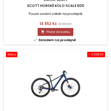
SCOTT HORSKÉ KOLO SCALE 600
Pouze osobní odběr na prodejně
Cena
Běžná
14 552 Kč
18 190 Kč
cena
Přidat do košíku


Skladem na prodejně
Sleva
- 3 638 Kč