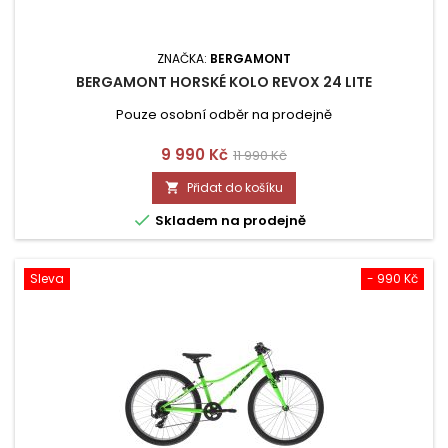
ZNAČKA:
BERGAMONT
BERGAMONT HORSKÉ KOLO REVOX 24 LITE
Pouze osobní odběr na prodejně
Cena
Běžná
9 990 Kč
11 990 Kč
cena
Přidat do košíku


Skladem na prodejně
Sleva
- 990 Kč