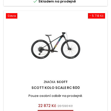

Skladem na prodejně
Sleva
- 5 718 Kč
ZNAČKA:
SCOTT
SCOTT KOLO SCALE RC 600
Pouze osobní odběr na prodejně.
Cena
Běžná
22 872 Kč
28 590 Kč