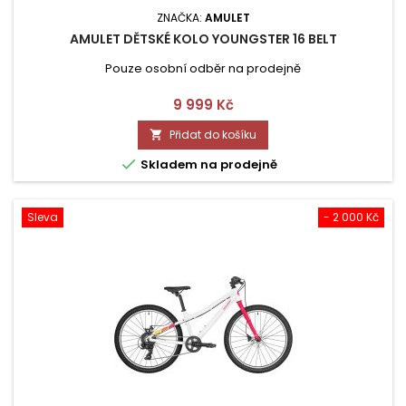
ZNAČKA:
AMULET
AMULET DĚTSKÉ KOLO YOUNGSTER 16 BELT
Pouze osobní odběr na prodejně
Cena
9 999 Kč
Přidat do košíku


Skladem na prodejně
Sleva
- 2 000 Kč