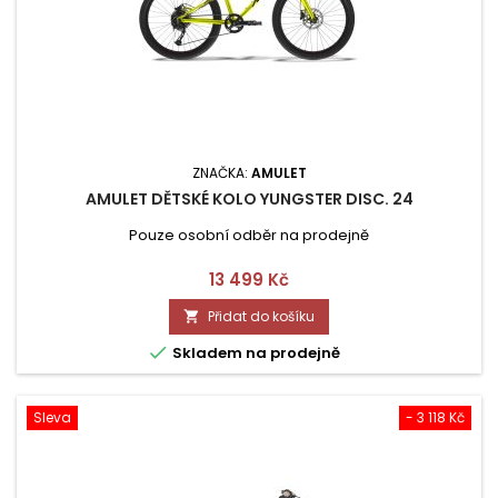
ZNAČKA:
AMULET
AMULET DĚTSKÉ KOLO YUNGSTER DISC. 24
Pouze osobní odběr na prodejně
Cena
13 499 Kč
Přidat do košíku


Skladem na prodejně
Sleva
- 3 118 Kč