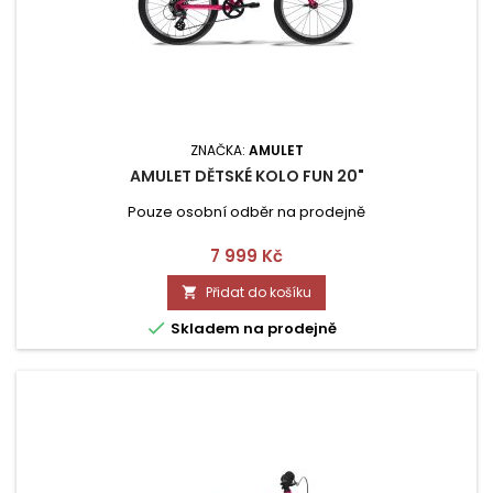
ZNAČKA:
AMULET
AMULET DĚTSKÉ KOLO FUN 20"
Pouze osobní odběr na prodejně
Cena
7 999 Kč
Přidat do košíku


Skladem na prodejně