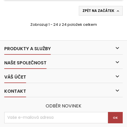
ZPĚT NA ZAČÁTEK

Zobrazuji 1 - 24 z 24 položek celkem

PRODUKTY A SLUŽBY

NAŠE SPOLEČNOST

VÁŠ ÚČET

KONTAKT
ODBĚR NOVINEK