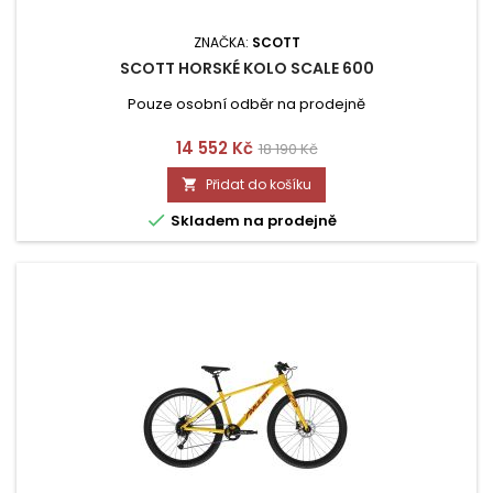
ZNAČKA:
SCOTT
SCOTT HORSKÉ KOLO SCALE 600
Pouze osobní odběr na prodejně
Cena
Běžná
14 552 Kč
18 190 Kč
cena
Přidat do košíku


Skladem na prodejně