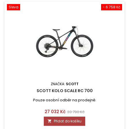
Sleva
- 6 758 Kč
ZNAČKA:
SCOTT
SCOTT KOLO SCALE RC 700
Pouze osobní odběr na prodejně.
Cena
Běžná
27 032 Kč
33 790 Kč
cena
Přidat do košíku
