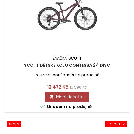
ZNAČKA:
SCOTT
SCOTT DĚTSKÉ KOLO CONTESSA 24 DISC
Pouze osobní odběr na prodejně
Cena
Běžná
12 472 Kč
15 590 Kč
cena
Přidat do košíku


Skladem na prodejně
Sleva
- 2 798 Kč