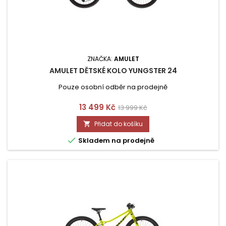
ZNAČKA:
AMULET
AMULET DĚTSKÉ KOLO YUNGSTER 24
Pouze osobní odběr na prodejně
Cena
Běžná
13 499 Kč
13 999 Kč
cena
Přidat do košíku


Skladem na prodejně