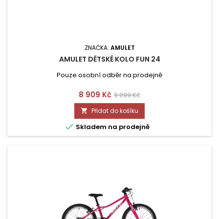
ZNAČKA:
AMULET
AMULET DĚTSKÉ KOLO FUN 24
Pouze osobní odběr na prodejně
Cena
Běžná
8 909 Kč
9 899 Kč
cena
Přidat do košíku


Skladem na prodejně