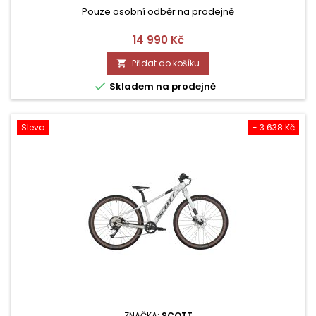
Pouze osobní odběr na prodejně
Cena
14 990 Kč
Přidat do košíku


Skladem na prodejně
Sleva
- 3 638 Kč
ZNAČKA:
SCOTT