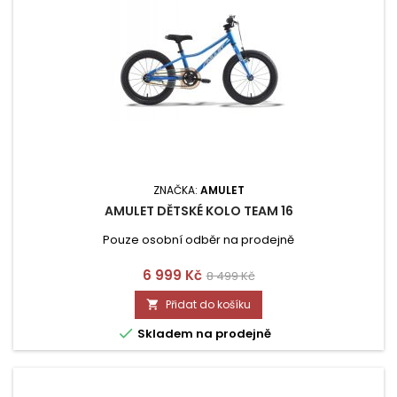
ZNAČKA:
AMULET
AMULET DĚTSKÉ KOLO TEAM 16
Pouze osobní odběr na prodejně
Cena
Běžná
6 999 Kč
8 499 Kč
cena
Přidat do košíku


Skladem na prodejně