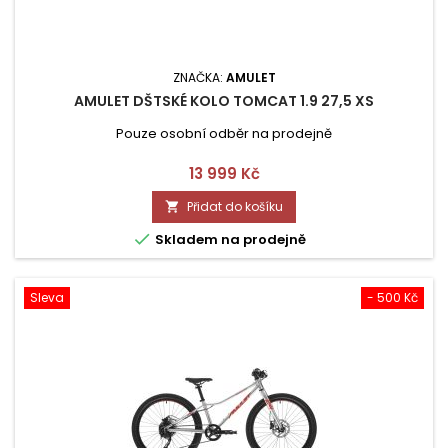
ZNAČKA:
AMULET
AMULET DŠTSKÉ KOLO TOMCAT 1.9 27,5 XS
Pouze osobní odběr na prodejně
Cena
13 999 Kč
Přidat do košíku


Skladem na prodejně
Sleva
- 500 Kč