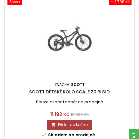
Sleva
- 2 798 Kč
ZNAČKA:
SCOTT
SCOTT DĚTSKÉ KOLO SCALE 20 RIGID
Pouze osobní odběr na prodejně
Cena
Běžná
11 192 Kč
13 990 Kč
cena
Přidat do košíku


Skladem na prodejně