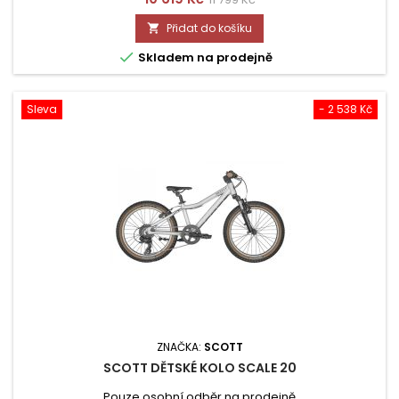
cena
Přidat do košíku


Skladem na prodejně
Sleva
- 2 538 Kč
ZNAČKA:
SCOTT
SCOTT DĚTSKÉ KOLO SCALE 20
Pouze osobní odběr na prodejně