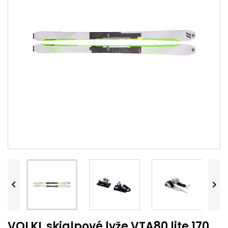


VOLKL skialpové lyže VTA80 lite 170