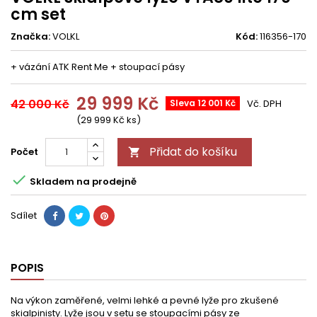
cm set
Značka:
VOLKL
Kód:
116356-170
+ vázání ATK Rent Me + stoupací pásy
29 999 Kč
42 000 Kč
Sleva 12 001 Kč
Vč. DPH
(29 999 Kč ks)
Přidat do košíku
Počet


Skladem na prodejně
Sdílet
POPIS
Na výkon zaměřené, velmi lehké a pevné lyže pro zkušené
skialpinisty. Lyže jsou v setu se stoupacími pásy ze