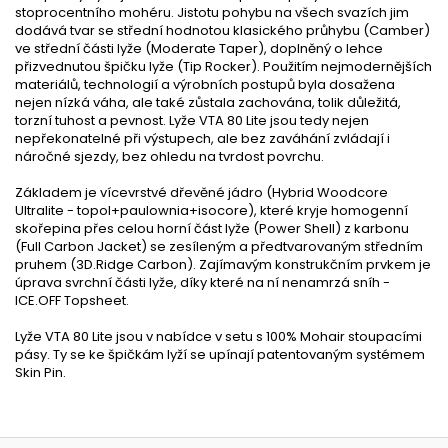
stoprocentního mohéru. Jistotu pohybu na všech svazích jim
dodává tvar se střední hodnotou klasického průhybu (Camber)
ve střední části lyže (Moderate Taper), doplněný o lehce
přizvednutou špičku lyže (Tip Rocker). Použitím nejmodernějších
materiálů, technologií a výrobních postupů byla dosažena
nejen nízká váha, ale také zůstala zachována, tolik důležitá,
torzní tuhost a pevnost. Lyže VTA 80 Lite jsou tedy nejen
nepřekonatelné při výstupech, ale bez zaváhání zvládají i
náročné sjezdy, bez ohledu na tvrdost povrchu.
Základem je vícevrstvé dřevěné jádro (Hybrid Woodcore
Ultralite - topol+paulownia+isocore), které kryje homogenní
skořepina přes celou horní část lyže (Power Shell) z karbonu
(Full Carbon Jacket) se zesíleným a předtvarovaným středním
pruhem (3D.Ridge Carbon). Zajímavým konstrukčním prvkem je
úprava svrchní části lyže, díky které na ní nenamrzá sníh -
ICE.OFF Topsheet.
Lyže VTA 80 Lite jsou v nabídce v setu s 100% Mohair stoupacími
pásy. Ty se ke špičkám lyží se upínají patentovaným systémem
Skin Pin.