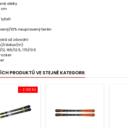
né délky
5 cm
 lyžaři
vený/10% neupravený terén
soká až závodní
)/rádius(m)
/12, 165/12.5, 170/13.5
rocker
ber
ŠÍCH PRODUKTŮ VE STEJNÉ KATEGORII:
- 2 100 Kč