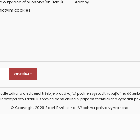
e o zpracování osobních údajů
Adresy
nictvím cookies
Podle zákona o evidenci tržeb je prodávající povinen vystavit kupujícímu účtenku
idovat přijatou tržbu u správce daně online; v případě technického výpadku pak
© Copyright 2026 Sport Brzák s.r.o.. Všechna práva vyhrazena.