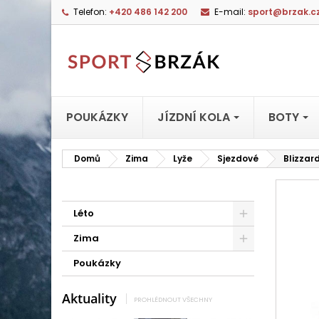
Telefon:
+420 486 142 200
E-mail:
sport@brzak.c
POUKÁZKY
JÍZDNÍ KOLA
BOTY
Domů
Zima
Lyže
Sjezdové
Blizzar
Léto
Zima
Poukázky
Aktuality
PROHLÉDNOUT VŠECHNY