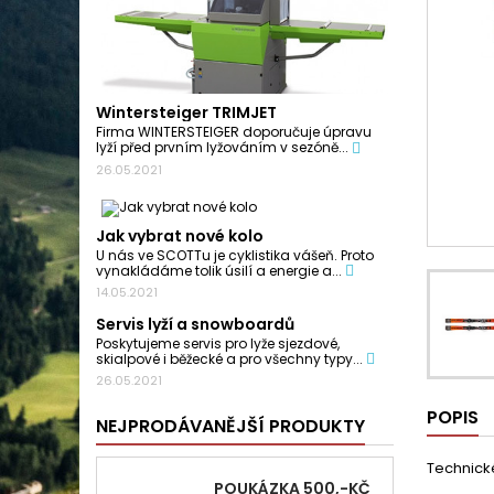
Wintersteiger TRIMJET
Firma WINTERSTEIGER doporučuje úpravu
lyží před prvním lyžováním v sezóně...
26.05.2021
Jak vybrat nové kolo
U nás ve SCOTTu je cyklistika vášeň. Proto
vynakládáme tolik úsilí a energie a...
14.05.2021
Servis lyží a snowboardů
Poskytujeme servis pro lyže sjezdové,
skialpové i běžecké a pro všechny typy...
26.05.2021
POPIS
NEJPRODÁVANĚJŠÍ PRODUKTY
Technick
POUKÁZKA 500,-KČ