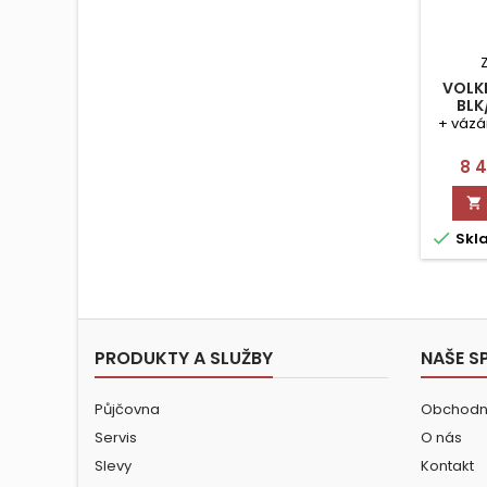
VOLKL
BLK
+ vázá
Ce
8 4


Skl
PRODUKTY A SLUŽBY
NAŠE S
Půjčovna
Obchodn
Servis
O nás
Slevy
Kontakt