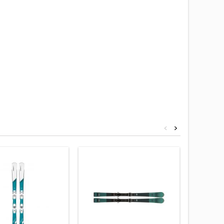
<
>
Sleva