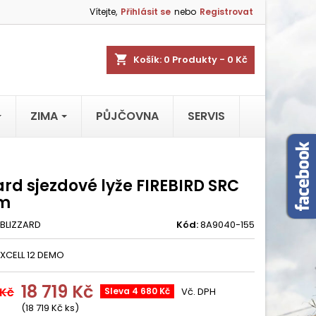
Vítejte,
Přihlásit se
nebo
Registrovat
shopping_cart
Košík:
0
Produkty - 0 Kč
ZIMA
PŮJČOVNA
SERVIS
ard sjezdové lyže FIREBIRD SRC
cm
BLIZZARD
Kód:
8A9040-155
 XCELL 12 DEMO
18 719 Kč
 Kč
Sleva 4 680 Kč
Vč. DPH
(18 719 Kč ks)