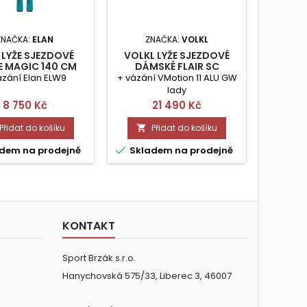
ZNAČKA:
ELAN
ZNAČKA:
VOLKL
Z
 LYŽE SJEZDOVÉ
VOLKL LYŽE SJEZDOVÉ
ELAN
E MAGIC 140 CM
DÁMSKÉ FLAIR SC
DELIGH
CARBON 160CM SET
ázání Elan ELW9
+ vázání VMotion 11 ALU GW
+ 
lady
Cena
Cena
Cen
8 750 Kč
21 490 Kč
13 1
Přidat do košíku
Přidat do košíku




dem na prodejně
Skladem na prodejně
Skla
KONTAKT
Sport Brzák s.r.o.
Hanychovská 575/33, Liberec 3, 46007