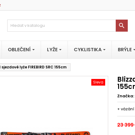
z

OBLEČENÍ
LYŽE
CYKLISTIKA
BRÝLE
d sjezdové lyže FIREBIRD SRC 155cm
Blizz
Sleva
155
Značka:
+ vázání
23 399