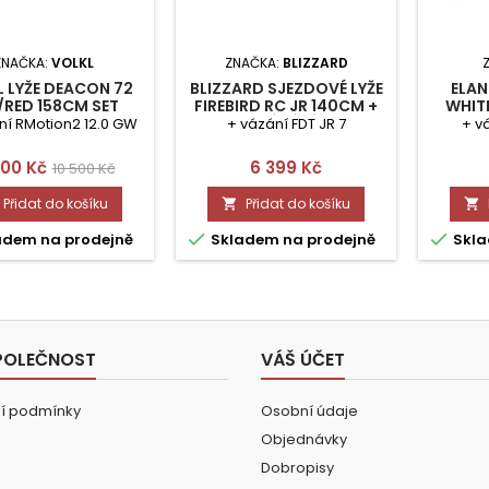
ZNAČKA:
VOLKL
ZNAČKA:
BLIZZARD
 LYŽE DEACON 72
BLIZZARD SJEZDOVÉ LYŽE
ELAN
/RED 158CM SET
FIREBIRD RC JR 140CM +
WHIT
VÁZÁNÍ
ní RMotion2 12.0 GW
+ vázání FDT JR 7
+ v
na
Běžná
Cena
00 Kč
6 399 Kč
10 500 Kč
cena
Přidat do košíku
Přidat do košíku




adem na prodejně
Skladem na prodejně
Skla
POLEČNOST
VÁŠ ÚČET
í podmínky
Osobní údaje
Objednávky
Dobropisy