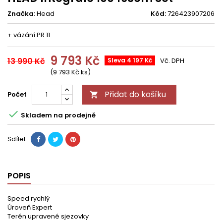
Značka:
Head
Kód:
726423907206
+ vázání PR 11
9 793 Kč
13 990 Kč
Sleva 4 197 Kč
Vč. DPH
(9 793 Kč ks)
Přidat do košíku
Počet


Skladem na prodejně
Sdílet
POPIS
Speed rychlý
Úroveň Expert
Terén upravené sjezovky