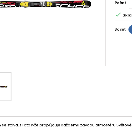
Počet

Skla
Sdílet
 se stává..! Tato lyže propůjčuje každému závodu atmosféru Světovéh