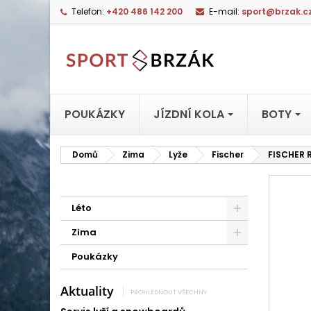
Telefon:
+420 486 142 200
E-mail:
sport@brzak.c
POUKÁZKY
JÍZDNÍ KOLA
BOTY
Domů
Zima
Lyže
Fischer
FISCHER 
Léto
Zima
Poukázky
Aktuality
PROHLÉDNOUT VŠECHNY