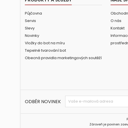
Půjčovna
Obchodn
Servis
O nás
Slevy
Kontakt
Novinky
Informac
Vložky do bot na míru
prostřed
Tepelné tvarování bot
Obecná pravidla marketingových soutěží
ODBĚR NOVINEK
Zároveň je povinen zaev