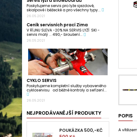
Servis lyží a snowboardů
Poskytujeme servis pro lyže sjezdové,
skialpové i běžecké a pro všechny typy...
26.05.2021
Ceník servisních prací Zima
V ŘÍJNU SLEVA -20% NA SERVIS LYŽÍ SKI -
servis malý ... 490,- broušení...
26.05.2021
CYKLO SERVIS
Poskytujeme kompletní služby vybaveného
cykloservisu od běžné kontroly a seřízení...
26.05.2021
NEJPRODÁVANĚJŠÍ PRODUKTY
POPIS
A vítězem
POUKÁZKA 500,-KČ
Cena
500 Kč