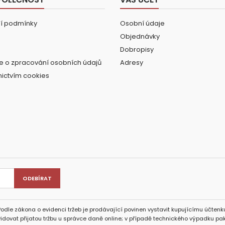
í podmínky
Osobní údaje
Objednávky
Dobropisy
e o zpracování osobních údajů
Adresy
nictvím cookies
Podle zákona o evidenci tržeb je prodávající povinen vystavit kupujícímu účtenku
idovat přijatou tržbu u správce daně online; v případě technického výpadku pak