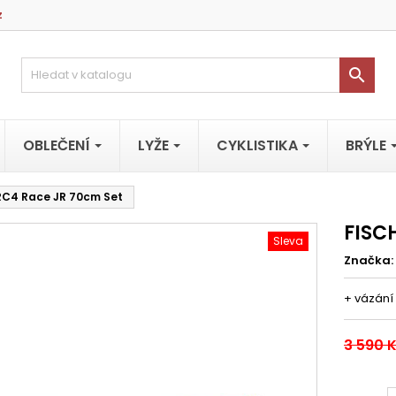
z

OBLEČENÍ
LYŽE
CYKLISTIKA
BRÝLE
RC4 Race JR 70cm Set
FISC
Sleva
Značka:
+ vázání
3 590 