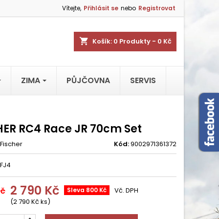
Vítejte,
Přihlásit se
nebo
Registrovat
shopping_cart
Košík:
0
Produkty - 0 Kč
ZIMA
PŮJČOVNA
SERVIS
HER RC4 Race JR 70cm Set
Fischer
Kód:
9002971361372
 FJ4
2 790 Kč
Kč
Sleva 800 Kč
Vč. DPH
(2 790 Kč ks)