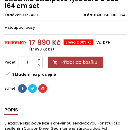
164 cm set
Značka:
BLIZZARD
Kód:
8A108500001-164
+ stoupací pásy
17 990 Kč
19 999 Kč
Sleva 2 009 Kč
Vč. DPH
(17 990 Kč ks)
Přidat do košíku
Počet


Skladem na prodejně
Sdílet
POPIS
Sjezdové skialpové lyže s dřevěnou sendvičovou konstrukcí a
zesílením Carbon Drive. Geomterie je zárukou dobrých