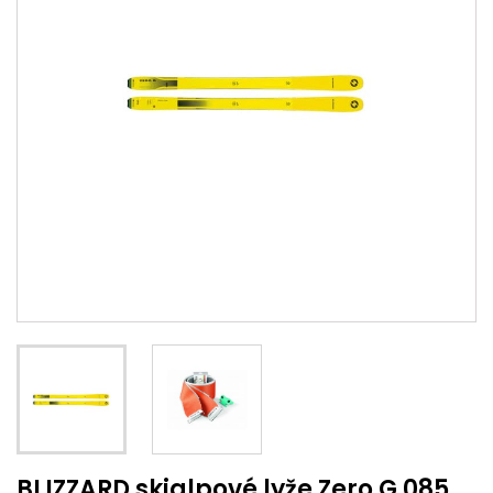
BLIZZARD skialpové lyže Zero G 085