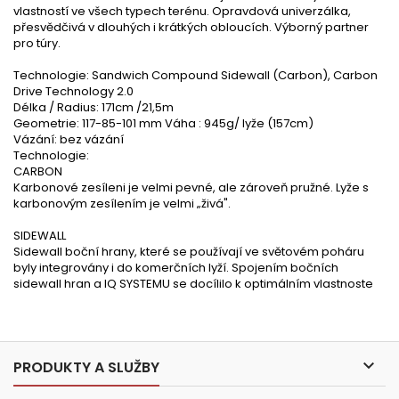
vlastností ve všech typech terénu. Opravdová univerzálka,
přesvědčivá v dlouhých i krátkých obloucích. Výborný partner
pro túry.
Technologie: Sandwich Compound Sidewall (Carbon), Carbon
Drive Technology 2.0
Délka / Radius: 171cm /21,5m
Geometrie: 117-85-101 mm Váha : 945g/ lyže (157cm)
Vázání: bez vázání
Technologie:
CARBON
Karbonové zesíleni je velmi pevné, ale zároveň pružné. Lyže s
karbonovým zesílením je velmi „živá".
SIDEWALL
Sidewall boční hrany, které se používají ve světovém poháru
byly integrovány i do komerčních lyží. Spojením bočních
sidewall hran a IQ SYSTEMU se docílilo k optimálním vlastnoste

PRODUKTY A SLUŽBY