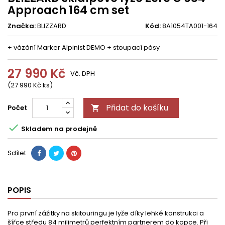
Approach 164 cm set
Značka:
BLIZZARD
Kód:
8A1054TA001-164
+ vázání Marker Alpinist DEMO + stoupací pásy
27 990 Kč
Vč. DPH
(27 990 Kč ks)
Přidat do košíku
Počet


Skladem na prodejně
Sdílet
POPIS
Pro první zážitky na skitouringu je lyže díky lehké konstrukci a
šířce středu 84 milimetrů perfektním partnerem do kopce. Při