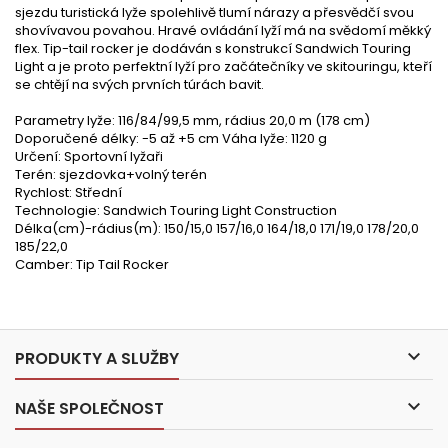
sjezdu turistická lyže spolehlivě tlumí nárazy a přesvědčí svou
shovívavou povahou. Hravé ovládání lyží má na svědomí měkký
flex. Tip-tail rocker je dodáván s konstrukcí Sandwich Touring
Light a je proto perfektní lyží pro začátečníky ve skitouringu, kteří
se chtějí na svých prvních túrách bavit.
Parametry lyže: 116/84/99,5 mm, rádius 20,0 m (178 cm)
Doporučené délky: -5 až +5 cm Váha lyže: 1120 g
Určení: Sportovní lyžaři
Terén: sjezdovka+volný terén
Rychlost: Střední
Technologie: Sandwich Touring Light Construction
Délka(cm)-rádius(m): 150/15,0 157/16,0 164/18,0 171/19,0 178/20,0
185/22,0
Camber: Tip Tail Rocker

PRODUKTY A SLUŽBY

NAŠE SPOLEČNOST