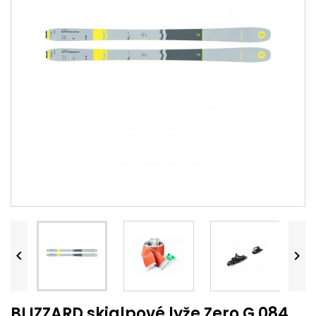


BLIZZARD skialpové lyže Zero G 084