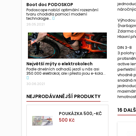
jednoduch
Boot doc PODOSKOP
náročných
Podoscope nabízí optimální rozeznání
tvaru chodidla pomocí moderní
technologie...
Výhodou t
26.05.2021
(haršajzn
Zdarma o
Hlavní př
DIN 3-8
3 polohy
protisně
Největší mýty o elektrokolech
active l
perfektní
Podle dnešních odhadů jezdí u nás asi
350.000 elektrokol, ale i přesto jsou e-kola...
vhodné pr
snadná 
30.06.2021
jednoduc
maximáln
NEJPRODÁVANĚJŠÍ PRODUKTY
hmotnost 
16 DAL
POUKÁZKA 500,-KČ
Cena
500 Kč