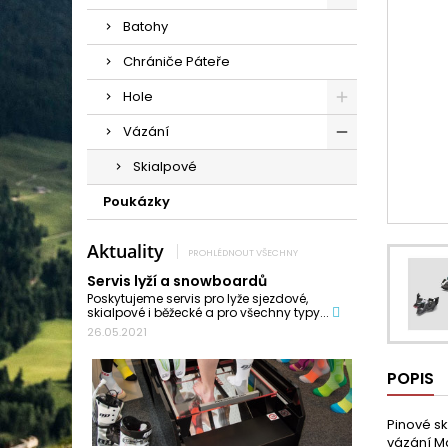
Batohy
Chrániče Páteře
Hole
Vázání
Skialpové
Poukázky
Aktuality
PROHLÉDNOUT VŠECHNY
Servis lyží a snowboardů
Poskytujeme servis pro lyže sjezdové,
skialpové i běžecké a pro všechny typy...
26.05.2021
POPIS
Pinové sk
vázání Ma