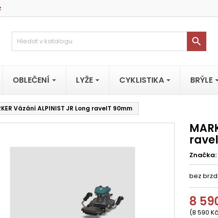
z

OBLEČENÍ
LYŽE
CYKLISTIKA
BRÝLE
KER Vázání ALPINIST JR Long ravelT 90mm
MARK
rave
Značka:
bez brzd
8 59
(8 590 Kč