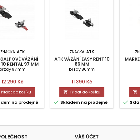
ZNAČKA:
ATK
ZNAČKA:
ATK
ZN
KIALPOVÉ VÁZÁNÍ
ATK VÁZÁNÍ EASY RENT 10
MARKER
 10 RENTAL 97 MM
86 MM
brzdy 97 mm
brzdy 86mm
Cena
Cena
12 290 Kč
11 390 Kč
Přidat do košíku
Přidat do košíku




adem na prodejně
Skladem na prodejně
Skla
POLEČNOST
VÁŠ ÚČET