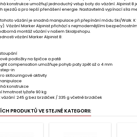
á konstrukce umožňují jednoduchý vstup boty do vázání. Alpinist 8 je 
 sjezdů a pro lepší přenášení energie. Nastavitelná vypínací síla me
ohoto vázání je snadná manipulace při přepínání módu Ski/Walk. K v
y). Vázání Marker Alpinist přichází s nejmodernějšími bezpečnostním
dborná montáž vázání v našem Skialpshopu.
ednosti vázání Marker Alpinist 8:
 stoupání
hové podložky na špičce a patě
enght compensation umožňuje pohyb paty zpět až o 4 mm
 step-in
o skitouringové aktivity
manipulace
há konstrukce
í hmotnost lyžaře 90 kg
vázání: 245 g bez brzdiček / 335 g včetně brzdiček
ŠÍCH PRODUKTŮ VE STEJNÉ KATEGORII: