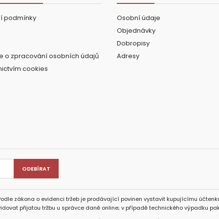
í podmínky
Osobní údaje
Objednávky
Dobropisy
e o zpracování osobních údajů
Adresy
nictvím cookies
Podle zákona o evidenci tržeb je prodávající povinen vystavit kupujícímu účtenku
idovat přijatou tržbu u správce daně online; v případě technického výpadku pak