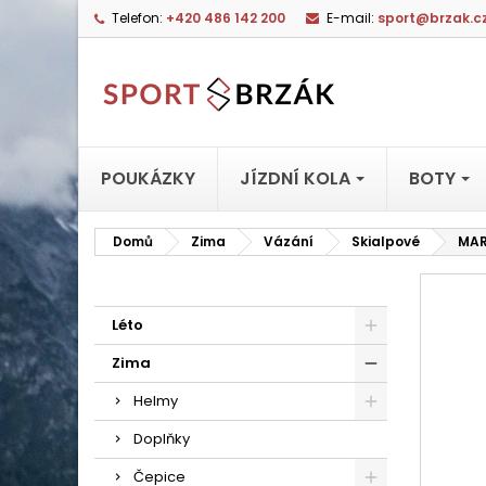
Telefon:
+420 486 142 200
E-mail:
sport@brzak.c
POUKÁZKY
JÍZDNÍ KOLA
BOTY
Domů
Zima
Vázání
Skialpové
MAR
Léto
Zima
Helmy
Doplňky
Čepice