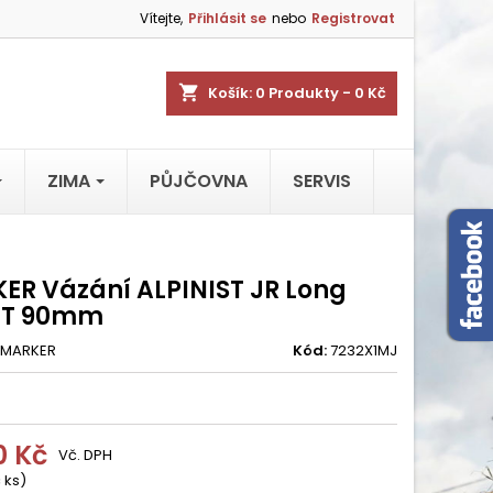
Vítejte,
Přihlásit se
nebo
Registrovat
shopping_cart
Košík:
0
Produkty - 0 Kč
ZIMA
PŮJČOVNA
SERVIS
ER Vázání ALPINIST JR Long
lT 90mm
MARKER
Kód:
7232X1MJ
0 Kč
Vč. DPH
 ks)