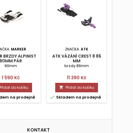
AČKA:
MARKER
ZNAČKA:
ATK
ZN
 BRZDY ALPINIST
ATK VÁZÁNÍ CREST 8 86
ALPINI
90MM PÁR
MM
DEMO 
90mm
brzdy 86mm
Cena
Cena
1 590 Kč
11 390 Kč
Přidat do košíku
Přidat do košíku




dem na prodejně
Skladem na prodejně
Skla
KONTAKT