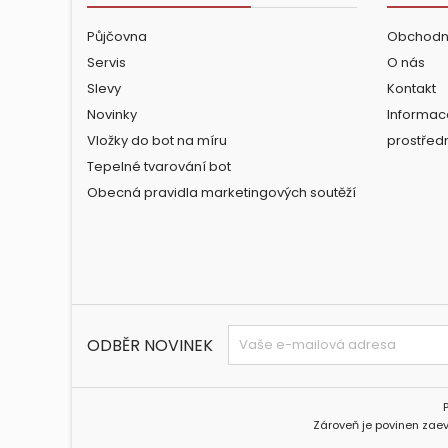
Půjčovna
Obchodn
Servis
O nás
Slevy
Kontakt
Novinky
Informac
Vložky do bot na míru
prostřed
Tepelné tvarování bot
Obecná pravidla marketingových soutěží
ODBĚR NOVINEK
Zároveň je povinen zaev