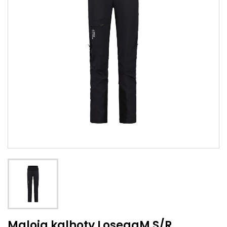
Maloja kalhoty LoseggM S/R