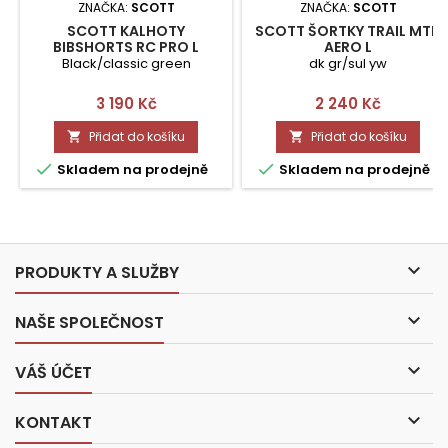
ZNAČKA:
SCOTT
ZNAČKA:
SCOTT
SCOTT KALHOTY
SCOTT ŠORTKY TRAIL MTN
BIBSHORTS RC PRO L
AERO L
Black/classic green
dk gr/sul yw
Cena
Cena
3 190 Kč
2 240 Kč
Přidat do košíku
Přidat do košíku




Skladem na prodejně
Skladem na prodejně

PRODUKTY A SLUŽBY

NAŠE SPOLEČNOST

VÁŠ ÚČET

KONTAKT