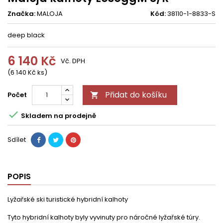
Značka:
MALOJA
Kód:
38110-1-8833-S
deep black
6 140 Kč
Vč. DPH
(6 140 Kč ks)
Přidat do košíku
Počet


Skladem na prodejně
Sdílet
POPIS
Lyžařské ski turistické hybridní kalhoty
Tyto hybridní kalhoty byly vyvinuty pro náročné lyžařské túry.