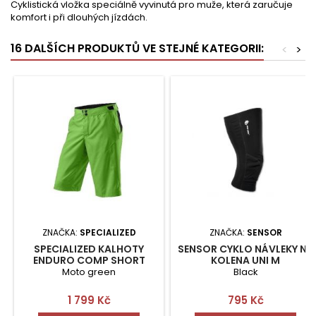
Cyklistická vložka speciálně vyvinutá pro muže, která zaručuje
komfort i při dlouhých jízdách.
16 DALŠÍCH PRODUKTŮ VE STEJNÉ KATEGORII:
<
>
ZNAČKA:
SPECIALIZED
ZNAČKA:
SENSOR
SPECIALIZED KALHOTY
SENSOR CYKLO NÁVLEKY NA
ENDURO COMP SHORT
KOLENA UNI M
VEL.32
Moto green
Black
Cena
Cena
1 799 Kč
795 Kč