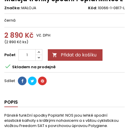
Značka:
MALOJA
Kód:
10066-1-0817-L
černá
2 890 Kč
Vč. DPH
(2 890 Kč ks)
Přidat do košíku
Počet


Skladem na prodejně
Sdílet
POPIS
Pánské funkční spodky PoplarM. NOS jsou lehké spodní
elastické kalhoty s krátkými nohavicemi a s všitou cyklistickou
vložkou Freedom SAT s povrchovou úpravou Polygiene.