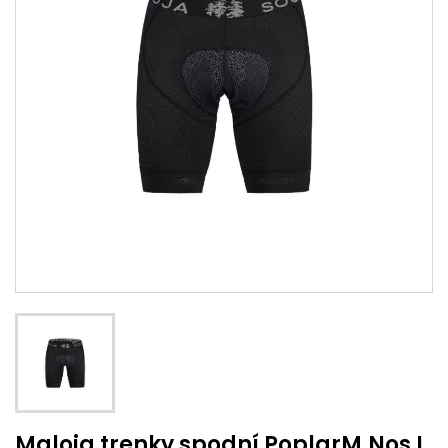
Maloja trenky spodní PoplarM.Nos L