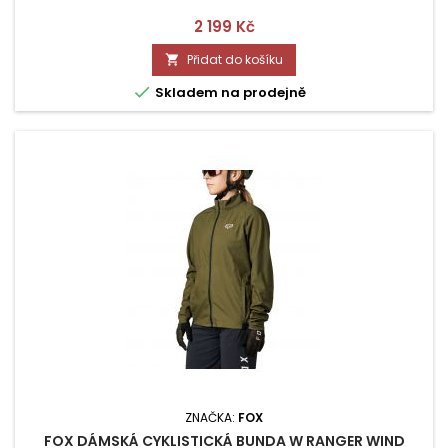
Cena
2 199 Kč
Přidat do košíku


Skladem na prodejně
ZNAČKA:
FOX
FOX DÁMSKÁ CYKLISTICKÁ BUNDA W RANGER WIND