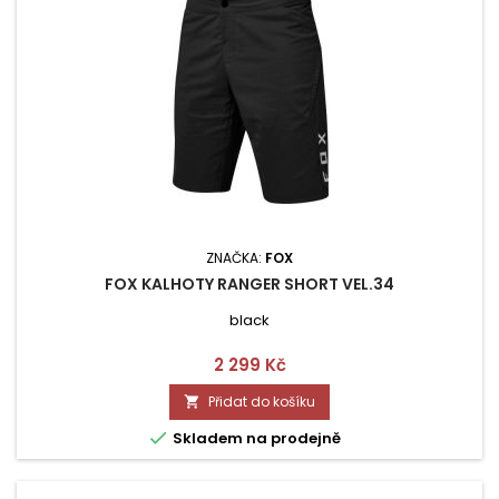
ZNAČKA:
FOX
FOX KALHOTY RANGER SHORT VEL.34
black
Cena
2 299 Kč
Přidat do košíku


Skladem na prodejně