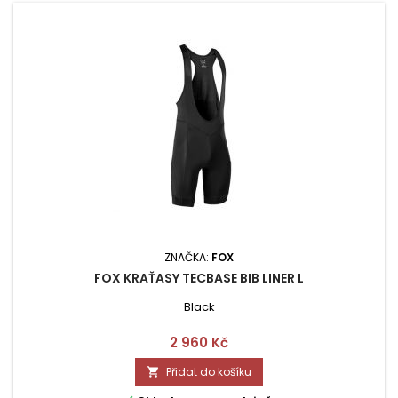
ZNAČKA:
FOX
FOX KRAŤASY TECBASE BIB LINER L
Black
Cena
2 960 Kč
Přidat do košíku
