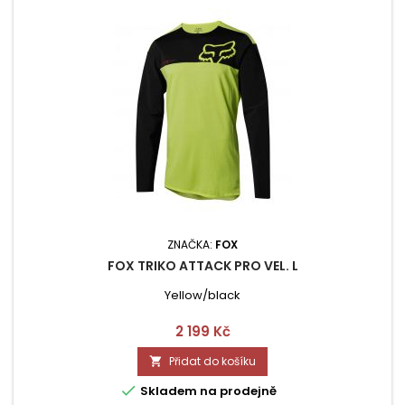
ZNAČKA:
FOX
FOX TRIKO ATTACK PRO VEL. L
Yellow/black
Cena
2 199 Kč
Přidat do košíku


Skladem na prodejně