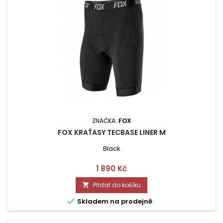
ZNAČKA:
FOX
FOX KRAŤASY TECBASE LINER M
Black
Cena
1 890 Kč
Přidat do košíku


Skladem na prodejně