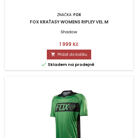
ZNAČKA:
FOX
FOX KRAŤASY WOMENS RIPLEY VEL.M
Shadow
Cena
1 999 Kč
Přidat do košíku


Skladem na prodejně