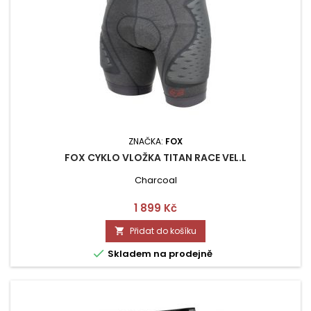
ZNAČKA:
FOX
FOX CYKLO VLOŽKA TITAN RACE VEL.L
Charcoal
Cena
1 899 Kč
Přidat do košíku


Skladem na prodejně