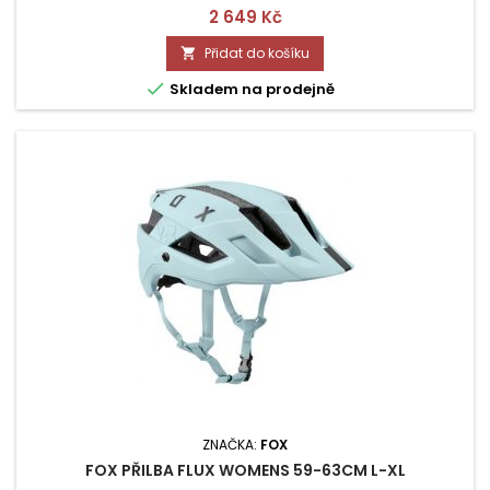
Cena
2 649 Kč
Přidat do košíku


Skladem na prodejně
ZNAČKA:
FOX
FOX PŘILBA FLUX WOMENS 59-63CM L-XL