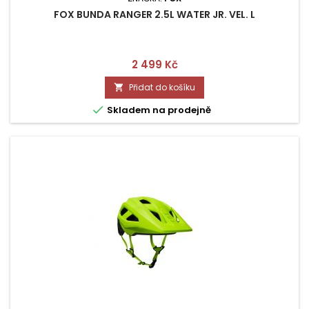
FOX BUNDA RANGER 2.5L WATER JR. VEL. L
Cena
2 499 Kč
Přidat do košíku


Skladem na prodejně