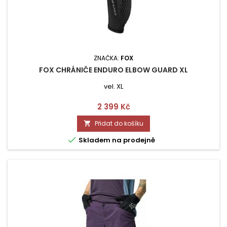
ZNAČKA:
FOX
FOX CHRÁNIČE ENDURO ELBOW GUARD XL
vel. XL
Cena
2 399 Kč
Přidat do košíku


Skladem na prodejně