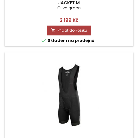
JACKET M
Olive green
Cena
2 199 Kč
Přidat do košíku


Skladem na prodejně