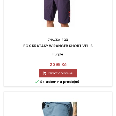
ZNAČKA:
FOX
FOX KRAŤASY W RANGER SHORT VEL. S
Purple
Cena
2 399 Kč
Přidat do košíku


Skladem na prodejně