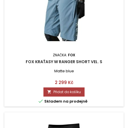
ZNAČKA:
FOX
FOX KRAŤASY W RANGER SHORT VEL. S
Matte blue
Cena
2 299 Kč
Přidat do košíku


Skladem na prodejně