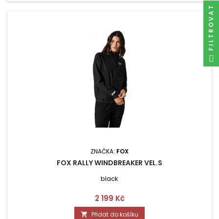
FILTROVAT
ZNAČKA:
FOX
FOX RALLY WINDBREAKER VEL.S
black
Cena
2 199 Kč
Přidat do košíku
