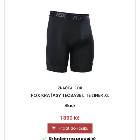
ZNAČKA:
FOX
FOX KRAŤASY TECBASE LITE LINER XL
Black
Cena
1 890 Kč
Přidat do košíku


Skladem na prodejně