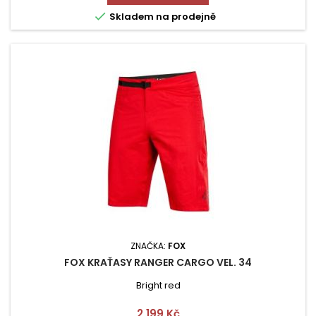

Skladem na prodejně
ZNAČKA:
FOX
FOX KRAŤASY RANGER CARGO VEL. 34
Bright red
Cena
2 199 Kč