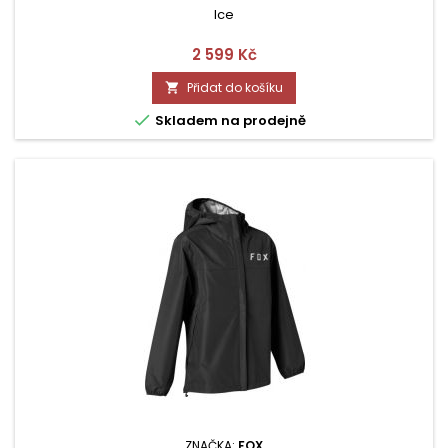
Ice
Cena
2 599 Kč
Přidat do košíku


Skladem na prodejně
ZNAČKA:
FOX