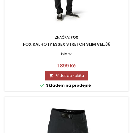
ZNAČKA:
FOX
FOX KALHOTY ESSEX STRETCH SLIM VEL.36
black
Cena
1 899 Kč
Přidat do košíku


Skladem na prodejně