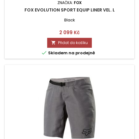
ZNAČKA:
FOX
FOX EVOLUTION SPORT EQUIP LINER VEL. L
Black
Cena
2 099 Kč
Přidat do košíku


Skladem na prodejně