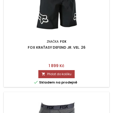
ZNAČKA:
FOX
FOX KRAŤASY DEFEND JR. VEL. 26
Cena
1 899 Kč
Přidat do košíku


Skladem na prodejně