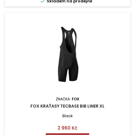

Skladem na prodejně
ZNAČKA:
FOX
FOX KRAŤASY TECBASE BIB LINER XL
Black
Cena
2 960 Kč