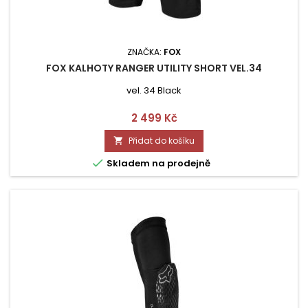
ZNAČKA:
FOX
FOX KALHOTY RANGER UTILITY SHORT VEL.34
vel. 34 Black
Cena
2 499 Kč
Přidat do košíku


Skladem na prodejně