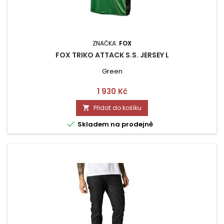
ZNAČKA:
FOX
FOX TRIKO ATTACK S.S. JERSEY L
Green
Cena
1 930 Kč
Přidat do košíku


Skladem na prodejně