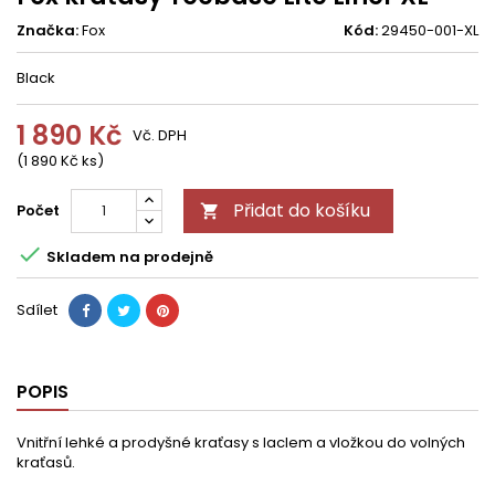
Značka:
Fox
Kód:
29450-001-XL
Black
1 890 Kč
Vč. DPH
(1 890 Kč ks)
Přidat do košíku
Počet


Skladem na prodejně
Sdílet
POPIS
Vnitřní lehké a prodyšné kraťasy s laclem a vložkou do volných
kraťasů.