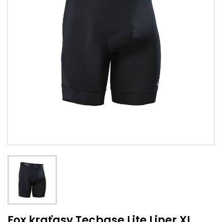
Fox kraťasy Tecbase Lite Liner XL