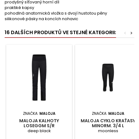
prodyšný síťovaný horní díl
praktiké kapsy
pohodlná anatomická vložka s dvojí hustotou pěny
silikonové pásky na koncích nohavic
16 DALŠÍCH PRODUKTŮ VE STEJNÉ KATEGORII:
<
>
ZNAČKA:
MALOJA
ZNAČKA:
MALOJA
MALOJA KALHOTY
MALOJA CYKLO KRAŤASY
LOSEGGM S/R
MINORM. 3/4 L
deep black
moonless