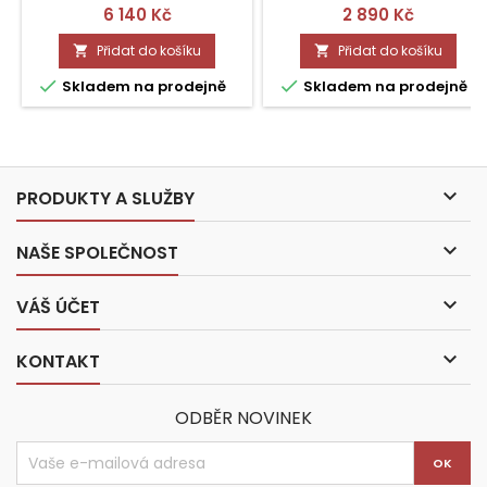
Cena
Cena
6 140 Kč
2 890 Kč
Přidat do košíku
Přidat do košíku




Skladem na prodejně
Skladem na prodejně

PRODUKTY A SLUŽBY

NAŠE SPOLEČNOST

VÁŠ ÚČET

KONTAKT
ODBĚR NOVINEK