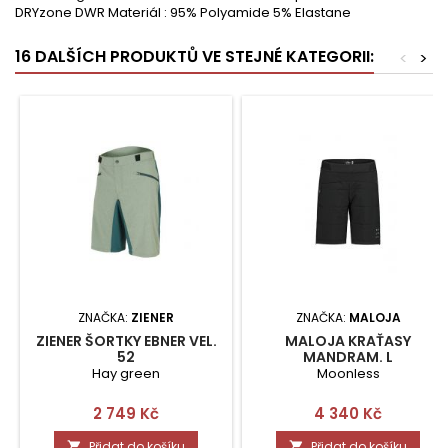
DRYzone DWR Materiál : 95% Polyamide 5% Elastane
16 DALŠÍCH PRODUKTŮ VE STEJNÉ KATEGORII:
<
>
ZNAČKA:
ZIENER
ZNAČKA:
MALOJA
ZIENER ŠORTKY EBNER VEL.
MALOJA KRAŤASY
52
MANDRAM. L
Hay green
Moonless
Cena
Cena
2 749 Kč
4 340 Kč
Přidat do košíku
Přidat do košíku

