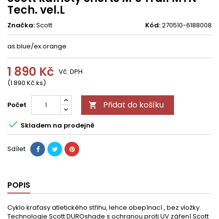
Tech. vel.L
Značka:
Scott
Kód:
270510-6188008
as.blue/ex.orange
1 890 Kč
Vč. DPH
(1 890 Kč ks)
Přidat do košíku
Počet


Skladem na prodejně
Sdílet
POPIS
Cyklo kraťasy atletického střihu, lehce obepínací , bez vložky.
Technologie Scott DUROshade s ochranou proti UV záření Scott