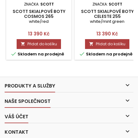
ZNAČKA:
SCOTT
ZNAČKA:
SCOTT
SCOTT SKIALPOVÉ BOTY
SCOTT SKIALPOVÉ BOTY
COSMOS 265
CELESTE 255
white/red
white/mint green
Cena
Cena
13 390 Kč
13 390 Kč
Přidat do košíku
Přidat do košíku




Skladem na prodejně
Skladem na prodejně

PRODUKTY A SLUŽBY

NAŠE SPOLEČNOST

VÁŠ ÚČET

KONTAKT