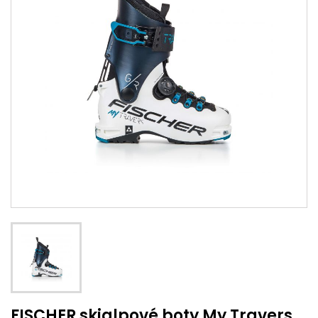
FISCHER skialpové boty My Travers