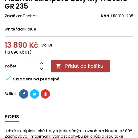
GR 235
Značka:
Fischer
Kód:
U18919-235
white/dark blue
13 890 Kč
Vč. DPH
(13 890 Kč ks)
Přidat do košíku
Počet


Skladem na prodejně
Sdílet
POPIS
Lehké skialpinistické boty s jedinečným rozsahem kloubu až 80°.
Zachovávají maximální volnost pohybu při chůzi a jsou také