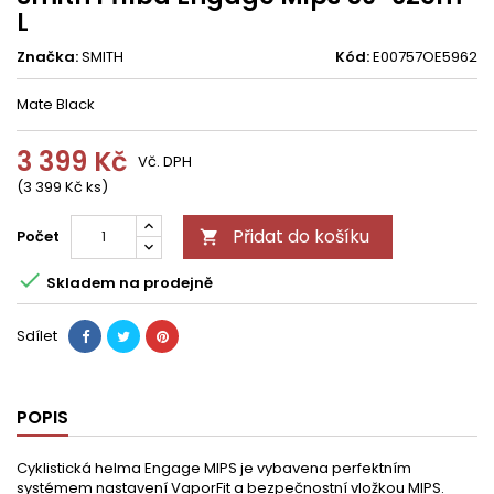
L
Značka:
SMITH
Kód:
E00757OE5962
Mate Black
3 399 Kč
Vč. DPH
(3 399 Kč ks)
Přidat do košíku
Počet


Skladem na prodejně
Sdílet
POPIS
Cyklistická helma Engage MIPS je vybavena perfektním
systémem nastavení VaporFit a bezpečnostní vložkou MIPS.