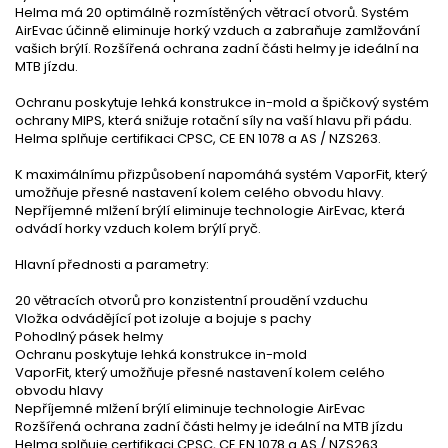
Helma má 20 optimálně rozmístěných větrací otvorů. Systém
AirEvac účinně eliminuje horký vzduch a zabraňuje zamlžování
vašich brýlí. Rozšířená ochrana zadní části helmy je ideální na
MTB jízdu.
Ochranu poskytuje lehká konstrukce in-mold a špičkový systém
ochrany MIPS, která snižuje rotační síly na vaší hlavu při pádu.
Helma splňuje certifikaci CPSC, CE EN 1078 a AS / NZS263.
K maximálnímu přizpůsobení napomáhá systém VaporFit, který
umožňuje přesné nastavení kolem celého obvodu hlavy.
Nepříjemné mlžení brýlí eliminuje technologie AirEvac, která
odvádí horky vzduch kolem brýlí pryč.
Hlavní přednosti a parametry:
20 větracích otvorů pro konzistentní proudění vzduchu
Vložka odvádějící pot izoluje a bojuje s pachy
Pohodlný pásek helmy
Ochranu poskytuje lehká konstrukce in-mold
VaporFit, který umožňuje přesné nastavení kolem celého
obvodu hlavy
Nepříjemné mlžení brýlí eliminuje technologie AirEvac
Rozšířená ochrana zadní části helmy je ideální na MTB jízdu
Helma splňuje certifikaci CPSC, CE EN 1078 a AS / NZS263.