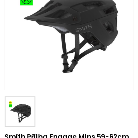
Smith Přilba Engage Mips 59-62cm