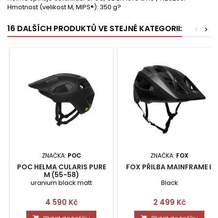
Hmotnost (velikost M, MIPS®): 350 g?
16 DALŠÍCH PRODUKTŮ VE STEJNÉ KATEGORII:
<
>
ZNAČKA:
POC
ZNAČKA:
FOX
POC HELMA CULARIS PURE
FOX PŘILBA MAINFRAME L
M (55-58)
uranium black matt
Black
Cena
Cena
4 590 Kč
2 499 Kč