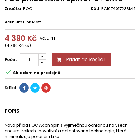
Značka:
POC
Kód:
PC107401723SML1
Actinium Pink Matt
4 390 Kč
Vč. DPH
(4 390 Kč ks)
Přidat do košíku
Počet


Skladem na prodejně
Sdílet
POPIS
Nová přilba POC Axion Spin s výjimečnou ochranou na všech
enduro trailech. Inovativní a patentovaná technologie, která
minimalizuje poranění krku.