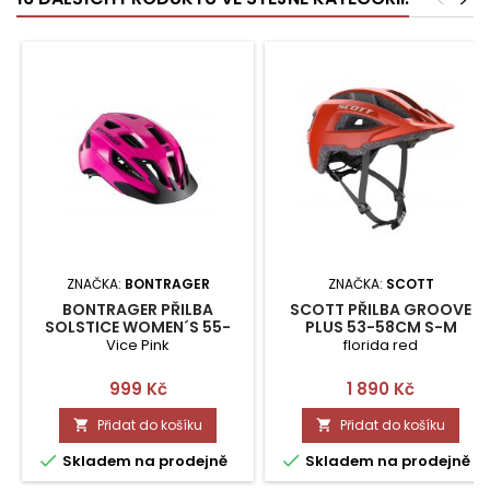
<
>
ZNAČKA:
BONTRAGER
ZNAČKA:
SCOTT
BONTRAGER PŘILBA
SCOTT PŘILBA GROOVE
SOLSTICE WOMEN´S 55-
PLUS 53-58CM S-M
61CM M-L
Vice Pink
florida red
Cena
Cena
999 Kč
1 890 Kč
Přidat do košíku
Přidat do košíku




Skladem na prodejně
Skladem na prodejně