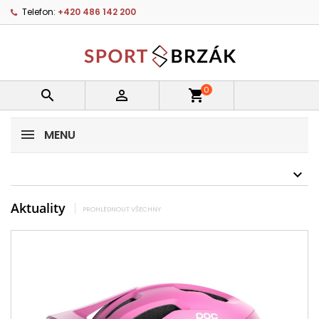
Telefon:
+420 486 142 200
0


shopping_cart
MENU
Aktuality
PROHLÉDNOUT VŠECHNY