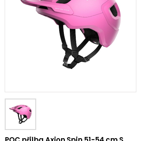
POC přilba Axion Spin 51-54 cm S