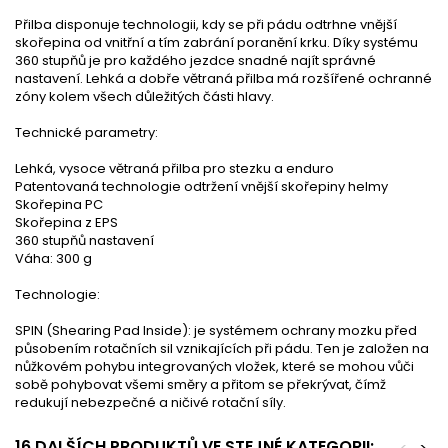
Přilba disponuje technologii, kdy se při pádu odtrhne vnější
skořepina od vnitřní a tím zabrání poranění krku. Díky systému
360 stupňů je pro každého jezdce snadné najít správné
nastavení. Lehká a dobře větraná přilba má rozšířené ochranné
zóny kolem všech důležitých části hlavy.
Technické parametry:
Lehká, vysoce větraná přilba pro stezku a enduro
Patentovaná technologie odtržení vnější skořepiny helmy
Skořepina PC
Skořepina z EPS
360 stupňů nastavení
Váha: 300 g
Technologie:
SPIN (Shearing Pad Inside): je systémem ochrany mozku před
působením rotačních sil vznikajících při pádu. Ten je založen na
nůžkovém pohybu integrovaných vložek, které se mohou vůči
sobě pohybovat všemi směry a přitom se překrývat, čímž
redukují nebezpečné a ničivé rotační síly.
16 DALŠÍCH PRODUKTŮ VE STEJNÉ KATEGORII: