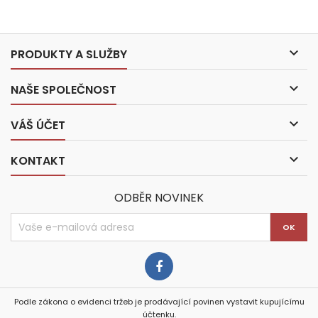

PRODUKTY A SLUŽBY

NAŠE SPOLEČNOST

VÁŠ ÚČET

KONTAKT
ODBĚR NOVINEK
Podle zákona o evidenci tržeb je prodávající povinen vystavit kupujícímu
účtenku.