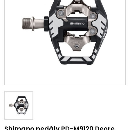
Shimano pedály PD-M9120 Deore