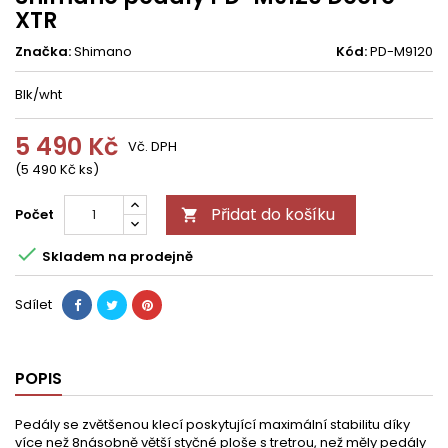
XTR
Značka:
Shimano
Kód:
PD-M9120
Blk/wht
5 490 Kč
Vč. DPH
(5 490 Kč ks)
Přidat do košíku
Počet


Skladem na prodejně
Sdílet
POPIS
Pedály se zvětšenou klecí poskytující maximální stabilitu díky
více než 8násobně větší styčné ploše s tretrou, než měly pedály