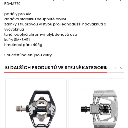
PD-M770.
pedály pro AM
dodává stabilitu i neupnuté obuvi
zámky s fluorovou vrstvou pro jednodušší nacvaknutí a
vycvaknutí
tuhá, odolná chrom-molybdenová osa
kufry SM-SH51
hmotnost páru 408g
Součástí balení jsou kufry.
10 DALŠÍCH PRODUKTŮ VE STEJNÉ KATEGORII:
<
>