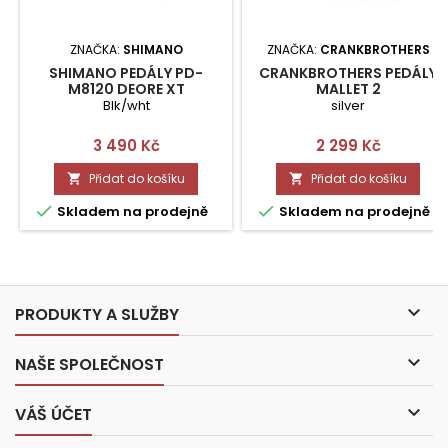
ZNAČKA:
SHIMANO
ZNAČKA:
CRANKBROTHERS
SHIMANO PEDÁLY PD-
CRANKBROTHERS PEDÁLY
M8120 DEORE XT
MALLET 2
Blk/wht
silver
Cena
Cena
3 490 Kč
2 299 Kč
Přidat do košíku
Přidat do košíku




Skladem na prodejně
Skladem na prodejně

PRODUKTY A SLUŽBY

NAŠE SPOLEČNOST

VÁŠ ÚČET