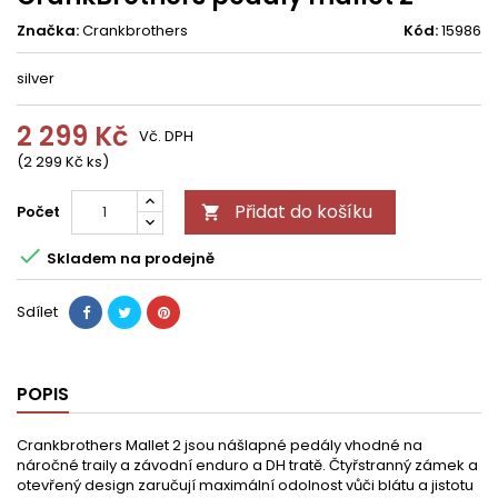
Značka:
Crankbrothers
Kód:
15986
silver
2 299 Kč
Vč. DPH
(2 299 Kč ks)
Přidat do košíku
Počet


Skladem na prodejně
Sdílet
POPIS
Crankbrothers Mallet 2 jsou nášlapné pedály vhodné na
náročné traily a závodní enduro a DH tratě. Čtyřstranný zámek a
otevřený design zaručují maximální odolnost vůči blátu a jistotu