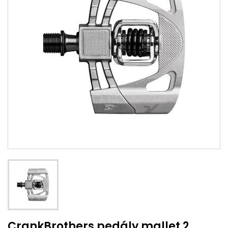
CrankBrothers pedály mallet 2