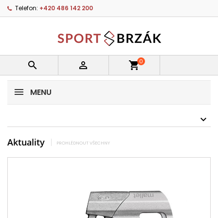
Telefon:
+420 486 142 200
0


shopping_cart
MENU
Aktuality
PROHLÉDNOUT VŠECHNY