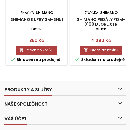
ZNAČKA:
SHIMANO
ZNAČKA:
SHIMANO
SHIMANO KUFRY SM-SH51
SHIMANO PEDÁLY PDM-
9100 DEORE XTR
black
black
Cena
Cena
350 Kč
4 090 Kč
Přidat do košíku
Přidat do košíku




Skladem na prodejně
Skladem na prodejně

PRODUKTY A SLUŽBY

NAŠE SPOLEČNOST

VÁŠ ÚČET