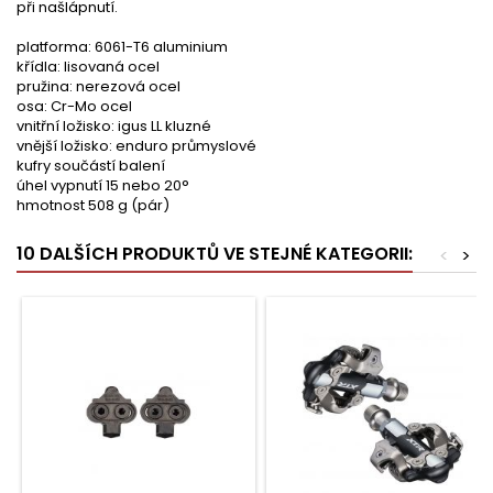
při našlápnutí.
platforma: 6061-T6 aluminium
křídla: lisovaná ocel
pružina: nerezová ocel
osa: Cr-Mo ocel
vnitřní ložisko: igus LL kluzné
vnější ložisko: enduro průmyslové
kufry součástí balení
úhel vypnutí 15 nebo 20°
hmotnost 508 g (pár)
10 DALŠÍCH PRODUKTŮ VE STEJNÉ KATEGORII:
<
>