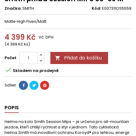
Značka:
SMITH
Kód:
E007311OS5559
Matte High Fives/Matt
4 399 Kč
Vč. DPH
(4 399 Kč ks)
Přidat do košíku
Počet


Skladem na prodejně
Sdílet
POPIS
Helma na kolo Smith Session Mips – je určena pro all-mountain
jezdce, kteří chtějí rychlost a styl v jednom. Tato cyklistická
helma Smith má inovativní ochranu Koroyd® pro lehkou, energii