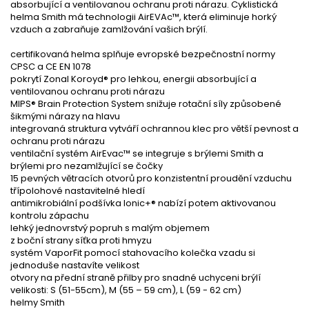
absorbující a ventilovanou ochranu proti nárazu. Cyklistická
helma Smith má technologii AirEVAc™, která eliminuje horký
vzduch a zabraňuje zamlžování vašich brýlí.
certifikovaná helma splňuje evropské bezpečnostní normy
CPSC a CE EN 1078
pokrytí Zonal Koroyd® pro lehkou, energii absorbující a
ventilovanou ochranu proti nárazu
MIPS® Brain Protection System snižuje rotační síly způsobené
šikmými nárazy na hlavu
integrovaná struktura vytváří ochrannou klec pro větší pevnost a
ochranu proti nárazu
ventilační systém AirEvac™ se integruje s brýlemi Smith a
brýlemi pro nezamlžující se čočky
15 pevných větracích otvorů pro konzistentní proudění vzduchu
třípolohové nastavitelné hledí
antimikrobiální podšívka Ionic+® nabízí potem aktivovanou
kontrolu zápachu
lehký jednovrstvý popruh s malým objemem
z boční strany síťka proti hmyzu
systém VaporFit pomocí stahovacího kolečka vzadu si
jednoduše nastavíte velikost
otvory na přední straně přilby pro snadné uchyceni brýlí
velikosti: S (51-55cm), M (55 – 59 cm), L (59 - 62 cm)
helmy Smith