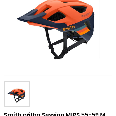
Smith přilba Session MIPS 55-59 M