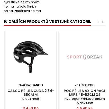
cyklistické helmy Smith
helma na kolo Smith
přilba, značková helma
16 DALŠÍCH PRODUKTŮ VE STEJNÉ KATEGORII:
<
>
ZNAČKA:
CASCO
ZNAČKA:
POC
CASCO PŘILBA CUDA 2 54-
POC PŘILBA AXION RACE
58CM M
MIPS 48-52CM XS
black matt
Hydrogen White/Uranium
black Matt
Cena
Cena
3 450 Kč
4 990 Kč