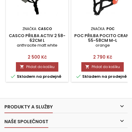
ZNAČKA:
CASCO
ZNAČKA:
POC
CASCO PŘILBA ACTIV 2 58-
POC PŘILBA POCITO CRANE
62CM L
55-58CM M-L
anthracite matt white
orange
Cena
Cena
2 500 Kč
2 790 Kč
Přidat do košíku
Přidat do košíku




Skladem na prodejně
Skladem na prodejně

PRODUKTY A SLUŽBY

NAŠE SPOLEČNOST