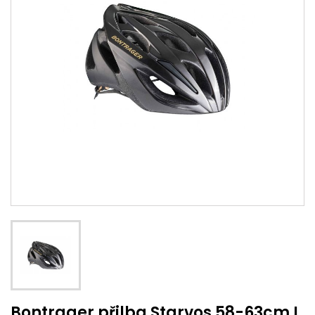
Bontrager přilba Starvos 58-63cm L