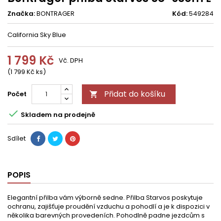
Značka:
BONTRAGER
Kód:
549284
California Sky Blue
1 799 Kč
Vč. DPH
(1 799 Kč ks)
Přidat do košíku
Počet


Skladem na prodejně
Sdílet
POPIS
Elegantní přilba vám výborně sedne. Přilba Starvos poskytuje
ochranu, zajišťuje proudění vzduchu a pohodlí a je k dispozici v
několika barevných provedeních. Pohodlně padne jezdcům s