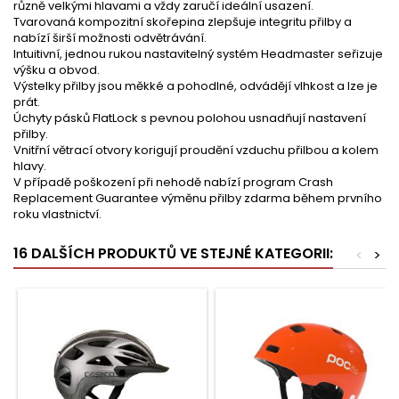
různě velkými hlavami a vždy zaručí ideální usazení.
Tvarovaná kompozitní skořepina zlepšuje integritu přilby a
nabízí širší možnosti odvětrávání.
Intuitivní, jednou rukou nastavitelný systém Headmaster seřizuje
výšku a obvod.
Výstelky přilby jsou měkké a pohodlné, odvádějí vlhkost a lze je
prát.
Úchyty pásků FlatLock s pevnou polohou usnadňují nastavení
přilby.
Vnitřní větrací otvory korigují proudění vzduchu přilbou a kolem
hlavy.
V případě poškození při nehodě nabízí program Crash
Replacement Guarantee výměnu přilby zdarma během prvního
roku vlastnictví.
16 DALŠÍCH PRODUKTŮ VE STEJNÉ KATEGORII:
<
>