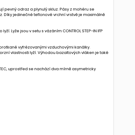
í pevný odraz a plynulý skluz. Pásy z mohéru se
. Díky jedinečné teflonové vrchní vrstvě je maximálně
 lyží. Lyže jsou v setu s vázáním CONTROL STEP-IN IFP
in protkané vyfrézovanými vzduchovými kanálky.
rzní vlastnosti lyží. Výhodou bazaltových vláken je také
NTEC, uprostřed se nachází dva mírně asymetricky