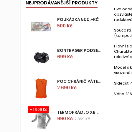
NEJPRODÁVANĚJŠÍ PRODUKTY
Dva odděl
obzvláště
POUKÁZKA 500,-KČ
reduková
Cena
500 Kč
Součástí 
(kompati
Hlavní sl
BONTRAGER PODSEDLOVÁ BRAŠNIČKA PRO QUICK S
Charakter
Cena
699 Kč
relativní 
Model s k
vsazené 
POC CHRÁNIČ PÁTEŘE POCITO VPD AIR VEST VEL.M
Sidecut:
Cena
2 690 Kč
Váha: 13
- 1 909 Kč
TERMOPRÁDLO XBIONIC RADIACTOR WOMAN SHIRT LONGS L/XL
Cena
Běžná
990 Kč
2 899 Kč
cena