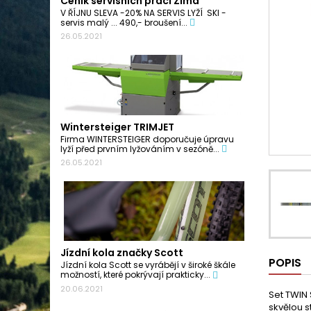
Ceník servisních prací Zima
V ŘÍJNU SLEVA -20% NA SERVIS LYŽÍ SKI -
servis malý ... 490,- broušení...
26.05.2021
Wintersteiger TRIMJET
Firma WINTERSTEIGER doporučuje úpravu
lyží před prvním lyžováním v sezóně...
26.05.2021
Jízdní kola značky Scott
POPIS
Jízdní kola Scott se vyrábějí v široké škále
možností, které pokrývají prakticky...
20.06.2021
Set TWIN 
skvělou st