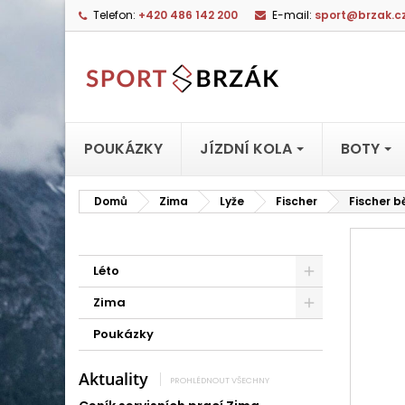
Telefon:
+420 486 142 200
E-mail:
sport@brzak.c
POUKÁZKY
JÍZDNÍ KOLA
BOTY
Domů
Zima
Lyže
Fischer
Fischer b
Léto
Zima
Poukázky
Aktuality
PROHLÉDNOUT VŠECHNY