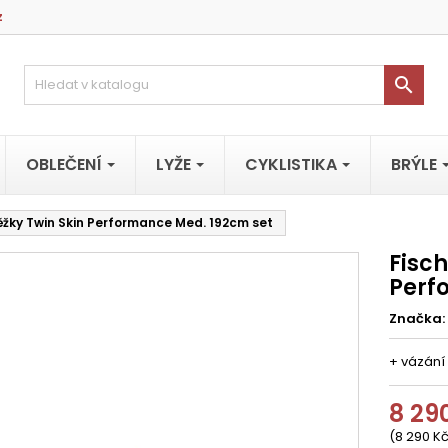
z

OBLEČENÍ
LYŽE
CYKLISTIKA
BRÝLE
ěžky Twin Skin Performance Med. 192cm set
Fisch
Perf
Značka:
+ vázání 
8 29
(8 290 Kč