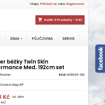
Vítejte,
Přihlásit se
nebo
Registrovat
shopping_cart
Košík:
0
Produkty - 0 Kč
ZIMA
PŮJČOVNA
SERVIS
er běžky Twin Skin
ormance Med. 192cm set
Fischer
Kód:
N25520-192
Control Step IFP
0 Kč
Vč. DPH
 ks)