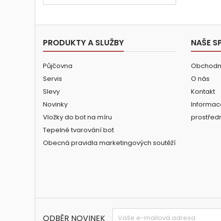
PRODUKTY A SLUŽBY
NAŠE S
Půjčovna
Obchodn
Servis
O nás
Slevy
Kontakt
Novinky
Informac
Vložky do bot na míru
prostřed
Tepelné tvarování bot
Obecná pravidla marketingových soutěží
ODBĚR NOVINEK