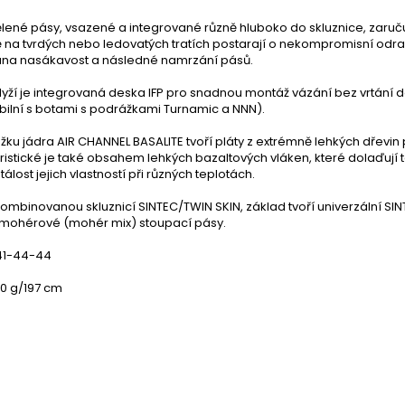
ené pásy, vsazené a integrované různě hluboko do skluznice, zaručuj
 na tvrdých nebo ledovatých tratích postarají o nekompromisní odraz
na nasákavost a následné namrzání pásů.
lyží je integrovaná deska IFP pro snadnou montáž vázání bez vrtání do
bilní s botami s podrážkami Turnamic a NNN).
ožku jádra AIR CHANNEL BASALITE tvoří pláty z extrémně lehkých dřev
istické je také obsahem lehkých bazaltových vláken, které dolaďují to
stálost jejich vlastností při různých teplotách.
ombinovanou skluznicí SINTEC/TWIN SKIN, základ tvoří univerzální SI
mohérové (mohér mix) stoupací pásy.
 41-44-44
60 g/197 cm