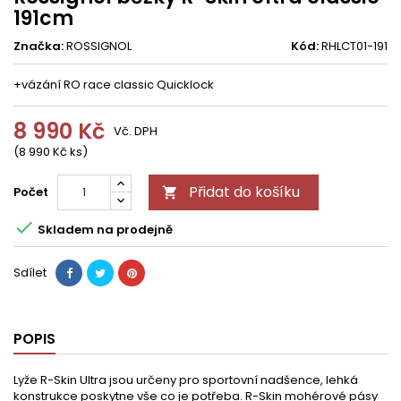
191cm
Značka:
ROSSIGNOL
Kód:
RHLCT01-191
+vázání RO race classic Quicklock
8 990 Kč
Vč. DPH
(8 990 Kč ks)
Přidat do košíku
Počet


Skladem na prodejně
Sdílet
POPIS
Lyže R-Skin Ultra jsou určeny pro sportovní nadšence, lehká
konstrukce poskytne vše co je potřeba. R-Skin mohérové pásy