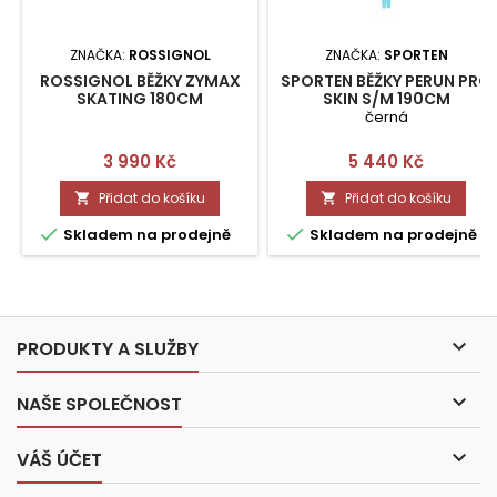
ZNAČKA:
ROSSIGNOL
ZNAČKA:
SPORTEN
ROSSIGNOL BĚŽKY ZYMAX
SPORTEN BĚŽKY PERUN PRO
SKATING 180CM
SKIN S/M 190CM
černá
Cena
Cena
3 990 Kč
5 440 Kč
Přidat do košíku
Přidat do košíku




Skladem na prodejně
Skladem na prodejně

PRODUKTY A SLUŽBY

NAŠE SPOLEČNOST

VÁŠ ÚČET