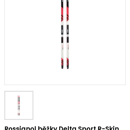
Rossignol běžky Delta Sport R-Skin