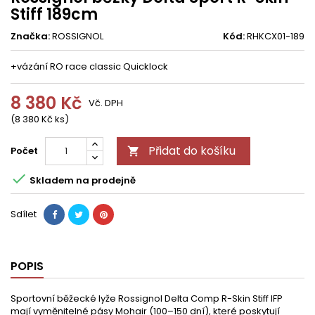
Stiff 189cm
Značka:
ROSSIGNOL
Kód:
RHKCX01-189
+vázání RO race classic Quicklock
8 380 Kč
Vč. DPH
(8 380 Kč ks)
Přidat do košíku
Počet


Skladem na prodejně
Sdílet
POPIS
Sportovní běžecké lyže Rossignol Delta Comp R-Skin Stiff IFP
mají vyměnitelné pásy Mohair (100–150 dní), které poskytují