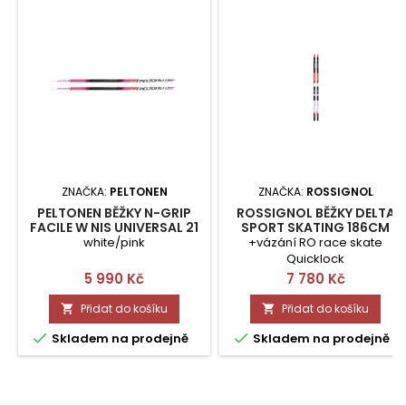
ZNAČKA:
PELTONEN
ZNAČKA:
ROSSIGNOL
PELTONEN BĚŽKY N-GRIP
ROSSIGNOL BĚŽKY DELTA
FACILE W NIS UNIVERSAL 21
SPORT SKATING 186CM
174 CM
white/pink
+vázání RO race skate
Quicklock
Cena
Cena
5 990 Kč
7 780 Kč
Přidat do košíku
Přidat do košíku




Skladem na prodejně
Skladem na prodejně