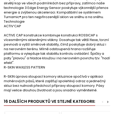
skvělý kop ve všech podmínkách bez přípravy, zatímco naše
technologie 3 Edge Energy Sensor poskytuje výkonnější přenos
energie a zvýšenou akceleraci. Kompatibilní se systémem
Turnamic® pro ten nejpřirozenější sklon ve sněhu a na sněhu.
Technologie
ACTIV’CAP
ACTIVE CAP konstrukce kombinuje konstrukci ROSSICAP s
vícesměrnými skleněnými vlákny. Dosahuje tak větší flexe, torzní
pevnosti a vyšší směrové stability, čímž poskytuje dobrý skluz i
na nerovném terénu. Mírně odstoupená hrana rozšiřuje
platformu a vylepšuje tak stabilitu kontrolu ovládání. Špičky a
paty "plavou" a hladce kloužou i na nerovném povrchu tzv. "hadí
efekt".
R-SKIN WAXLESS PATTERN
R-SKIN úprava stoupací komory skluznice spočívá v aplikaci
mohérových pásů, které zajišťují spolehlivý odraz a jedinečný
skluz bez nutnosti předchozí přípravy stoupací komory. Pásy
mají velice dlouhou životnost a jsou snadno vyměnitelné.
16 DALŠÍCH PRODUKTŮ VE STEJNÉ KATEGORII:
<
>