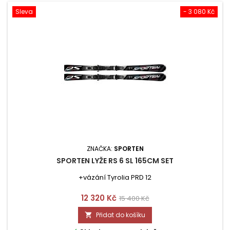
Sleva
- 3 080 Kč
ZNAČKA:
SPORTEN
SPORTEN LYŽE RS 6 SL 165CM SET
+vázání Tyrolia PRD 12
Cena
Běžná
12 320 Kč
15 400 Kč
cena
Přidat do košíku
