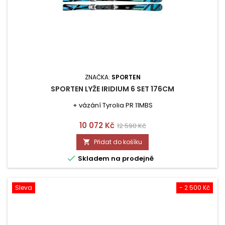
ZNAČKA:
SPORTEN
SPORTEN LYŽE IRIDIUM 6 SET 176CM
+ vázání Tyrolia PR 11MBS
Cena
Běžná
10 072 Kč
12 590 Kč
cena
Přidat do košíku


Skladem na prodejně
Sleva
- 2 500 Kč