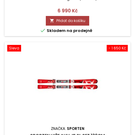
Cena
6 990 Kč
Přidat do košíku


Skladem na prodejně
Sleva
- 1 650 Kč
ZNAČKA:
SPORTEN