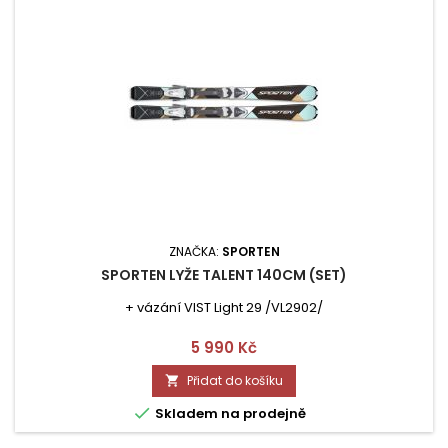
ZNAČKA:
SPORTEN
SPORTEN LYŽE TALENT 140CM (SET)
+ vázání VIST Light 29 /VL2902/
Cena
5 990 Kč
Přidat do košíku


Skladem na prodejně