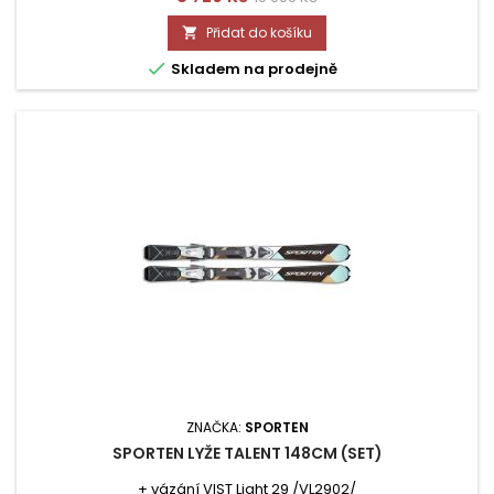
cena
Přidat do košíku


Skladem na prodejně
ZNAČKA:
SPORTEN
SPORTEN LYŽE TALENT 148CM (SET)
+ vázání VIST Light 29 /VL2902/