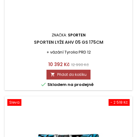
ZNAČKA:
SPORTEN
SPORTEN LYŽE AHV 05 GS 175CM
+ vázání Tyrolia PRD 12
Cena
Běžná
10 392 Kč
12 990 Kč
cena
Přidat do košíku


Skladem na prodejně
Sleva
- 2 518 Kč