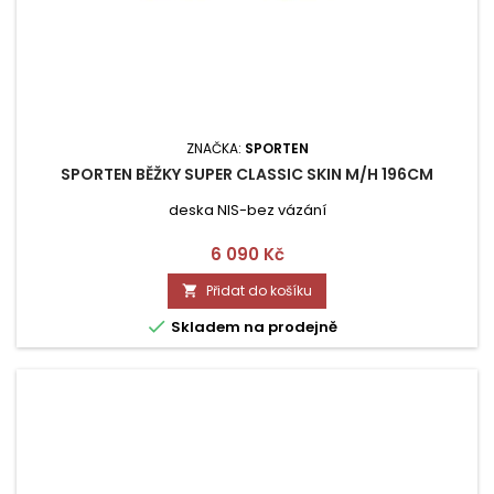
ZNAČKA:
SPORTEN
SPORTEN BĚŽKY SUPER CLASSIC SKIN M/H 196CM
deska NIS-bez vázání
Cena
6 090 Kč
Přidat do košíku


Skladem na prodejně