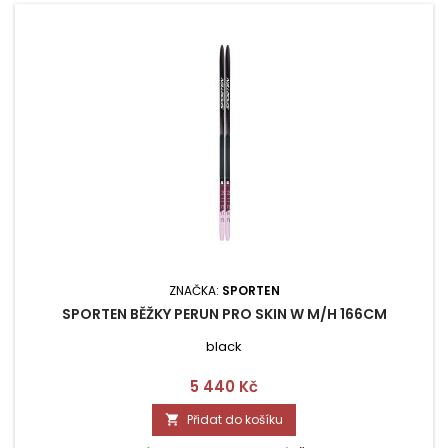
ZNAČKA:
SPORTEN
SPORTEN BĚŽKY PERUN PRO SKIN W M/H 166CM
black
Cena
5 440 Kč
Přidat do košíku
