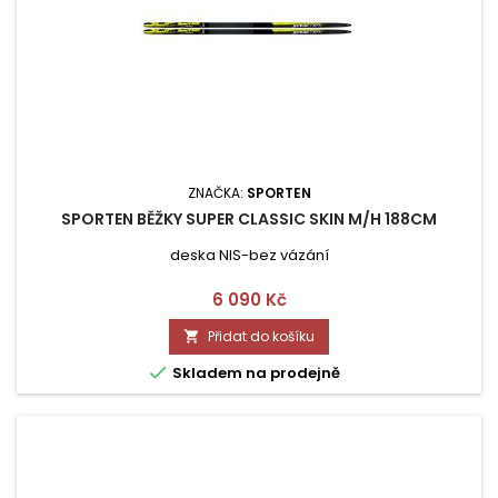
ZNAČKA:
SPORTEN
SPORTEN BĚŽKY SUPER CLASSIC SKIN M/H 188CM
deska NIS-bez vázání
Cena
6 090 Kč
Přidat do košíku


Skladem na prodejně