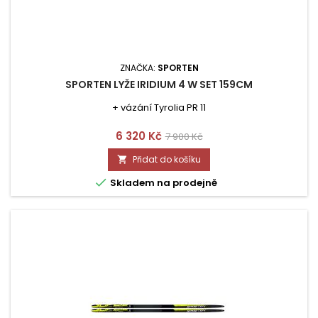
ZNAČKA:
SPORTEN
SPORTEN LYŽE IRIDIUM 4 W SET 159CM
+ vázání Tyrolia PR 11
Cena
Běžná
6 320 Kč
7 900 Kč
cena
Přidat do košíku


Skladem na prodejně