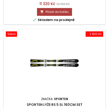
Cena
Běžná
11 320 Kč
14 150 Kč
cena
Přidat do košíku


Skladem na prodejně
Sleva
- 2 830 Kč
ZNAČKA:
SPORTEN
SPORTEN LYŽE RS 5 SL 160CM SET