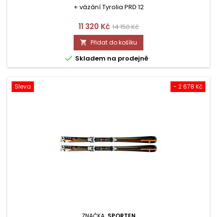
+ vázání Tyrolia PRD 12
Cena
Běžná
11 320 Kč
14 150 Kč
cena
Přidat do košíku


Skladem na prodejně
Sleva
- 2 678 Kč
ZNAČKA:
SPORTEN