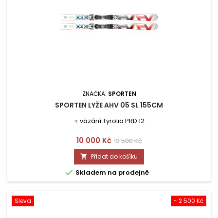
ZNAČKA:
SPORTEN
SPORTEN LYŽE AHV 05 SL 155CM
+ vázání Tyrolia PRD 12
Cena
Běžná
10 000 Kč
12 500 Kč
cena
Přidat do košíku


Skladem na prodejně
Sleva
- 2 500 Kč