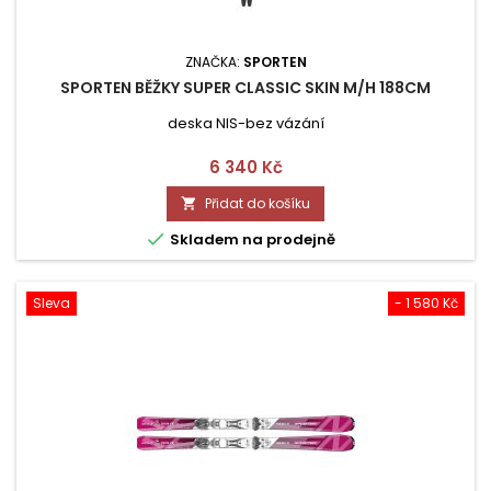
ZNAČKA:
SPORTEN
SPORTEN BĚŽKY SUPER CLASSIC SKIN M/H 188CM
deska NIS-bez vázání
Cena
6 340 Kč
Přidat do košíku


Skladem na prodejně
Sleva
- 1 580 Kč