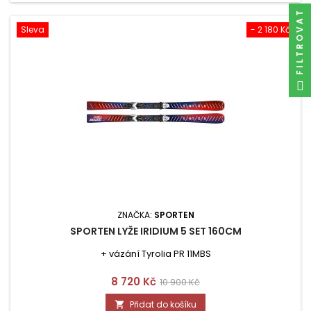
FILTROVAT
Sleva
- 2 180 Kč
ZNAČKA:
SPORTEN
SPORTEN LYŽE IRIDIUM 5 SET 160CM
+ vázání Tyrolia PR 11MBS
Cena
Běžná
8 720 Kč
10 900 Kč
cena
Přidat do košíku
