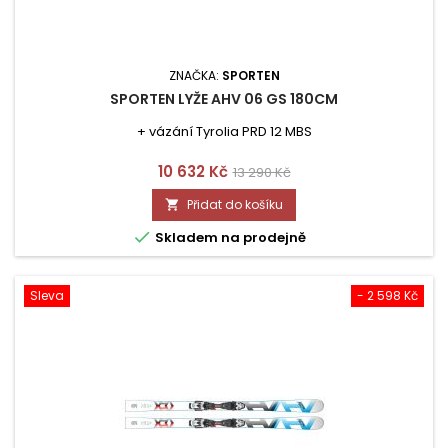
ZNAČKA:
SPORTEN
SPORTEN LYŽE AHV 06 GS 180CM
+ vázání Tyrolia PRD 12 MBS
Cena
Běžná
10 632 Kč
13 290 Kč
cena
Přidat do košíku


Skladem na prodejně
Sleva
- 2 598 Kč