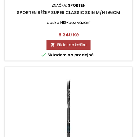
ZNAČKA:
SPORTEN
SPORTEN BĚŽKY SUPER CLASSIC SKIN M/H 196CM
deska NIS-bez vázání
Cena
6 340 Kč
Přidat do košíku


Skladem na prodejně