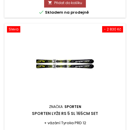
cena
Přidat do košíku


Skladem na prodejně
Sleva
- 2 830 Kč
ZNAČKA:
SPORTEN
SPORTEN LYŽE RS 5 SL 165CM SET
+ vázání Tyrolia PRD 12