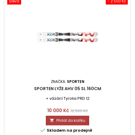
Sleva
- 2 500 Kč
ZNAČKA:
SPORTEN
SPORTEN LYŽE AHV 05 SL 160CM
+ vázání Tyrolia PRD 12
Cena
Běžná
10 000 Kč
12 500 Kč
cena
Přidat do košíku


Skladem na prodejně