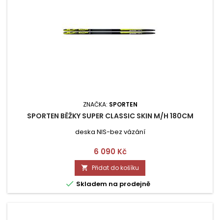
ZNAČKA:
SPORTEN
SPORTEN BĚŽKY SUPER CLASSIC SKIN M/H 180CM
deska NIS-bez vázání
Cena
6 090 Kč
Přidat do košíku


Skladem na prodejně