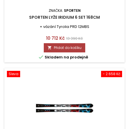
ZNAČKA:
SPORTEN
SPORTEN LYŽE IRIDIUM 6 SET 168CM
+ vázání Tyrolia PRD 12MBS
Cena
Běžná
10 712 Kč
13 390 Kč
cena
Přidat do košíku


Skladem na prodejně
Sleva
- 2 658 Kč