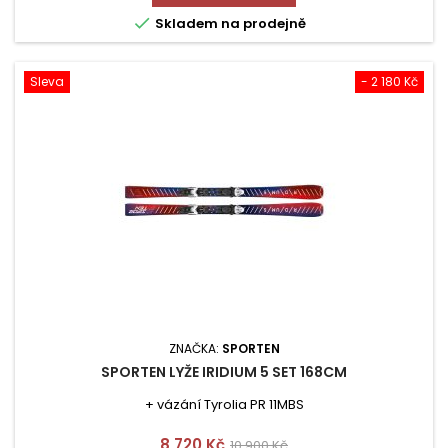

Skladem na prodejně
Sleva
- 2 180 Kč
ZNAČKA:
SPORTEN
SPORTEN LYŽE IRIDIUM 5 SET 168CM
+ vázání Tyrolia PR 11MBS
Cena
Běžná
8 720 Kč
10 900 Kč