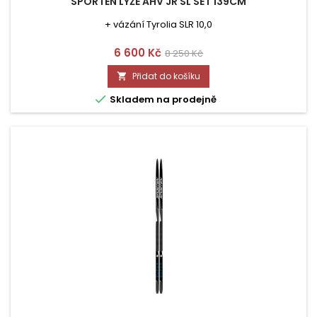
SPORTEN LYŽE AHV JR SL SET 139CM
+ vázání Tyrolia SLR 10,0
Cena
Běžná
6 600 Kč
8 250 Kč
cena
Přidat do košíku


Skladem na prodejně