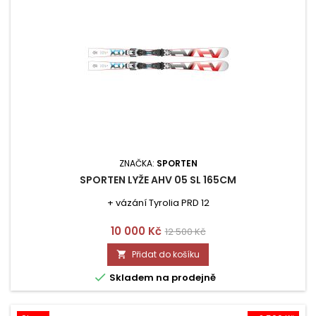
ZNAČKA:
SPORTEN
SPORTEN LYŽE AHV 05 SL 165CM
+ vázání Tyrolia PRD 12
Cena
Běžná
10 000 Kč
12 500 Kč
cena
Přidat do košíku


Skladem na prodejně