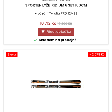
SPORTEN LYŽE IRIDIUM 6 SET 160CM
+ vázání Tyrolia PRD 12MBS
Cena
Běžná
10 712 Kč
13 390 Kč
cena
Přidat do košíku


Skladem na prodejně
Sleva
- 2 678 Kč