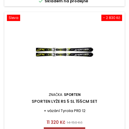

Skladem na prodejně
Sleva
- 2 830 Kč
ZNAČKA:
SPORTEN
SPORTEN LYŽE RS 5 SL 155CM SET
+ vázání Tyrolia PRD 12
Cena
Běžná
11 320 Kč
14 150 Kč