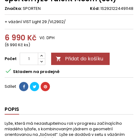
Značka:
SPORTEN
Kód:
1S2921224491148
+ vázání VIST Light 29 /VL2902/
6 990 Kč
Vč. DPH
(6 990 Kč ks)
Přidat do košíku
Počet


Skladem na prodejně
Sdílet
POPIS
Lyže, která má nezastupitelnou roli v progresu začínajícího
mladého lyžaře, s kombinovaným jádrem a geometrií
orientovanou na „točivost“. Lyže se dodává v setu s vázáním