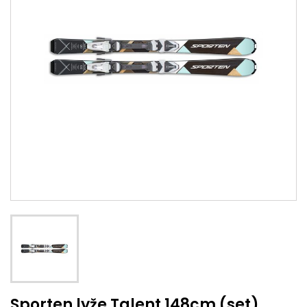
Sporten lyže Talent 148cm (set)