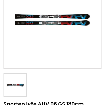
Sporten lyže AHV 06 GS 180cm