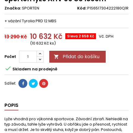
Značka:
SPORTEN
Kód:
P1S6517304222180Q1R
+ vázání Tyrolia PRD 12 MBS
10 632 Kč
13 290 Kč
Sleva 2 658 Kč
Vč. DPH
(10 632 Kč ks)
Přidat do košíku
Počet


Skladem na prodejně
Sdílet
POPIS
Lyže vhodná pro výkonné sportovce. Závodní zbraň. Nehledě na
typ závodu, tahle lyže vyhrává. U obřáku jde o přesnost, rychlost
a musí držet. Je to skvělý sluha, když je dobrý pán. Poslouchá,