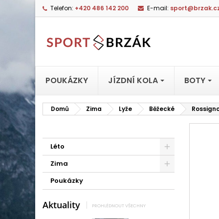
Telefon:
+420 486 142 200
E-mail:
sport@brzak.c
POUKÁZKY
JÍZDNÍ KOLA
BOTY
Domů
Zima
Lyže
Běžecké
Rossigno
Léto
Zima
Poukázky
Aktuality
PROHLÉDNOUT VŠECHNY