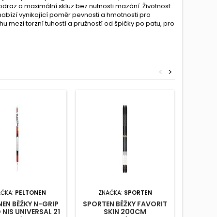
draz a maximální skluz bez nutnosti mazání. Životnost
abízí vynikající poměr pevnosti a hmotnosti pro
 mezi torzní tuhostí a pružností od špičky po patu, pro
<
>
AČKA:
PELTONEN
ZNAČKA:
SPORTEN
ZNA
EN BĚŽKY N-GRIP
SPORTEN BĚŽKY FAVORIT
SPORTE
NIS UNIVERSAL 21
SKIN 200CM
M