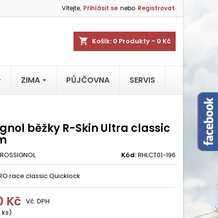
Vítejte,
Přihlásit se
nebo
Registrovat
shopping_cart
Košík:
0
Produkty - 0 Kč
ZIMA
PŮJČOVNA
SERVIS
gnol běžky R-Skin Ultra classic
m
ROSSIGNOL
Kód:
RHLCT01-196
RO race classic Quicklock
0 Kč
Vč. DPH
 ks)