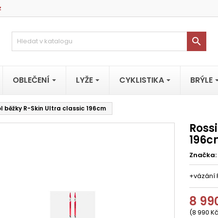
z

OBLEČENÍ
LYŽE
CYKLISTIKA
BRÝLE
l běžky R-Skin Ultra classic 196cm
Rossi
196c
Značka:
+vázání 
8 99
(8 990 Kč