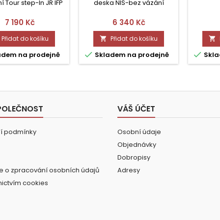
í Tour step-In JR IFP
deska NIS-bez vázání
Cena
Cena
7 190 Kč
6 340 Kč
Přidat do košíku
Přidat do košíku




adem na prodejně
Skladem na prodejně
Skla
POLEČNOST
VÁŠ ÚČET
í podmínky
Osobní údaje
Objednávky
Dobropisy
e o zpracování osobních údajů
Adresy
nictvím cookies