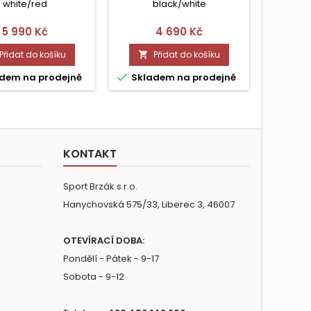
174 CM
white/red
black/white
Cena
Cena
5 990 Kč
4 690 Kč
Přidat do košíku
Přidat do košíku




dem na prodejně
Skladem na prodejně
Skla
KONTAKT
Sport Brzák s.r.o.
Hanychovská 575/33, Liberec 3, 46007
OTEVÍRACÍ DOBA:
Pondělí - Pátek - 9-17
Sobota - 9-12