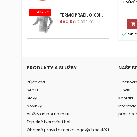
+ vázán
- 1 909 Kč
TERMOPRÁDLO XBIONIC RADIACTOR WOMAN SHIRT LONGS L/XL
Cena
Běžná
990 Kč
2 899 Kč

cena

Skl
PRODUKTY A SLUŽBY
NAŠE S
Půjčovna
Obchodn
Servis
O nás
Slevy
Kontakt
Novinky
Informac
Vložky do bot na míru
prostřed
Tepelné tvarování bot
Obecná pravidla marketingových soutěží