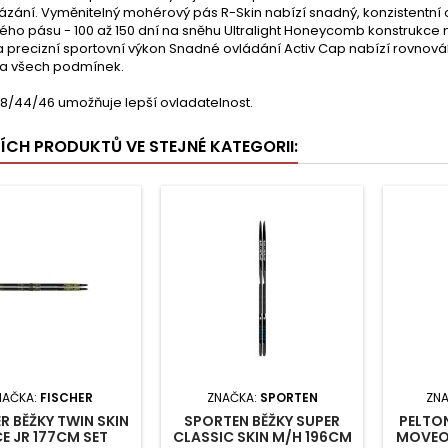
zání. Vyměnitelný mohérový pás R-Skin nabízí snadný, konzistentní o
o pásu - 100 až 150 dní na sněhu Ultralight Honeycomb konstrukce n
 precizní sportovní výkon Snadné ovládání Activ Cap nabízí rovnováhu
 za všech podmínek.
48/44/46 umožňuje lepší ovladatelnost.
ŠÍCH PRODUKTŮ VE STEJNÉ KATEGORII:
NAČKA:
FISCHER
ZNAČKA:
SPORTEN
ZN
R BĚŽKY TWIN SKIN
SPORTEN BĚŽKY SUPER
PELTON
E JR 177CM SET
CLASSIC SKIN M/H 196CM
MOVEO 