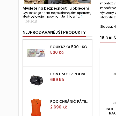
montáž vá
mohérovéh
Myslete na bezpečnost i u oblečení
výkonný a
Cyklistika je snad nejrozšířenějším sportem,
který oslovuje masy lidí. Její hlavní...
stabilitu
14.05.2021
Sidecut 
NEJPRODÁVANĚJŠÍ PRODUKTY
16 DAL
POUKÁZKA 500,-KČ
Cena
500 Kč
BONTRAGER PODSEDLOVÁ BRAŠNIČKA PRO QUICK S
Cena
699 Kč
POC CHRÁNIČ PÁTEŘE POCITO VPD AIR VEST VEL.M
Z
Cena
2 690 Kč
FISCHE
RAC