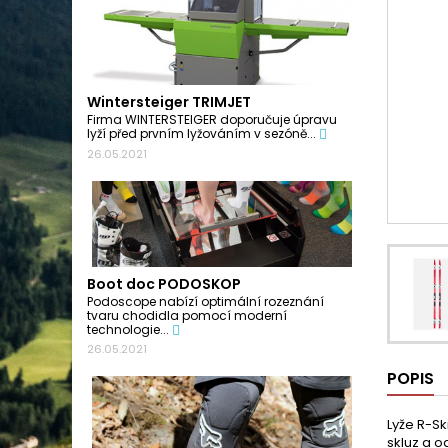
Wintersteiger TRIMJET
Firma WINTERSTEIGER doporučuje úpravu
lyží před prvním lyžováním v sezóně...
26.05.2021
Boot doc PODOSKOP
Podoscope nabízí optimální rozeznání
tvaru chodidla pomocí moderní
technologie...
26.05.2021
POPIS
Lyže R-Sk
skluz a 