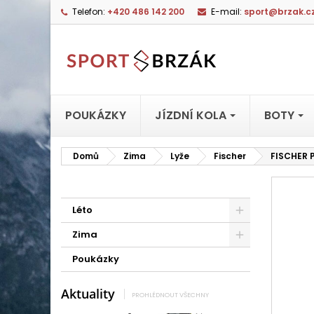
Telefon:
+420 486 142 200
E-mail:
sport@brzak.c
POUKÁZKY
JÍZDNÍ KOLA
BOTY
Domů
Zima
Lyže
Fischer
FISCHER 
Léto
Zima
Poukázky
Aktuality
PROHLÉDNOUT VŠECHNY