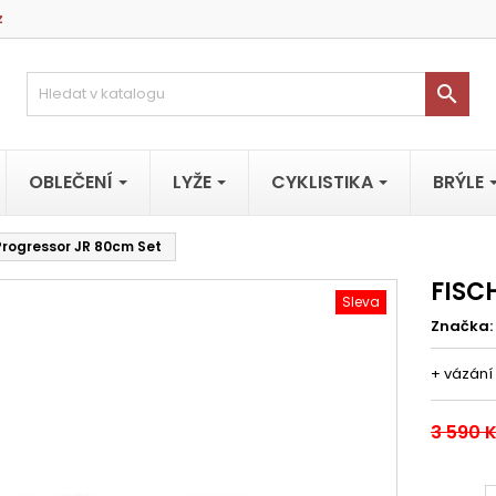
z

OBLEČENÍ
LYŽE
CYKLISTIKA
BRÝLE
Progressor JR 80cm Set
FISC
Sleva
Značka:
+ vázání
3 590 