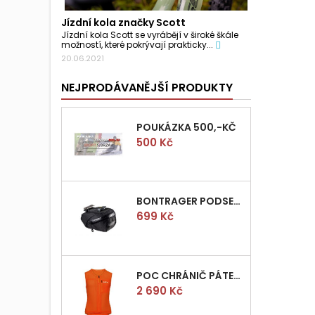
Jízdní kola značky Scott
Jízdní kola Scott se vyrábějí v široké škále
možností, které pokrývají prakticky...
20.06.2021
NEJPRODÁVANĚJŠÍ PRODUKTY
POUKÁZKA 500,-KČ
Cena
500 Kč
BONTRAGER PODSEDLOVÁ BRAŠNIČKA PRO QUICK S
Cena
699 Kč
POC CHRÁNIČ PÁTEŘE POCITO VPD AIR VEST VEL.M
Cena
2 690 Kč