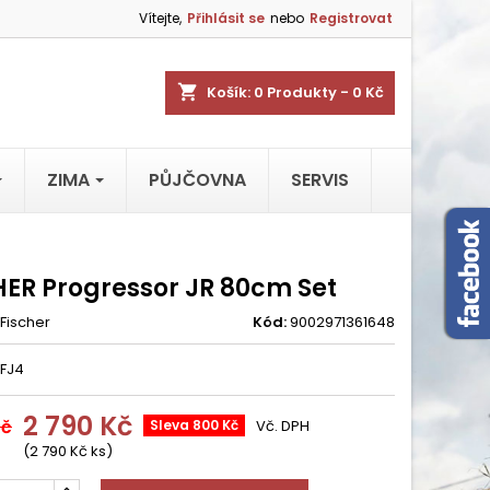
Vítejte,
Přihlásit se
nebo
Registrovat
shopping_cart
Košík:
0
Produkty - 0 Kč
ZIMA
PŮJČOVNA
SERVIS
HER Progressor JR 80cm Set
Fischer
Kód:
9002971361648
 FJ4
2 790 Kč
Kč
Sleva 800 Kč
Vč. DPH
(2 790 Kč ks)