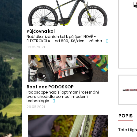
Půjčovna kol
Nabídka jízdních kol k půjčení NOVĚ -
ELEKTROKOLA ... od 800,-Kč/den ... záloha...
30.05.2021
Boot doc PODOSKOP
Podoscope nabízí optimální rozeznání
tvaru chodidla pomocí moderní
technologie...
26.05.2021
POPIS
Tato High