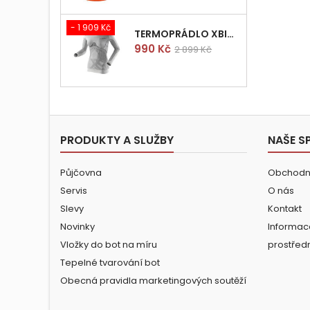
- 1 909 Kč
TERMOPRÁDLO XBIONIC RADIACTOR WOMAN SHIRT LONGS L/XL
Cena
Běžná
990 Kč
2 899 Kč
cena
PRODUKTY A SLUŽBY
NAŠE S
Půjčovna
Obchodn
Servis
O nás
Slevy
Kontakt
Novinky
Informac
Vložky do bot na míru
prostřed
Tepelné tvarování bot
Obecná pravidla marketingových soutěží