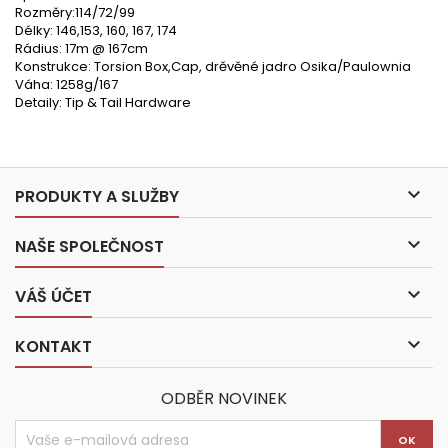
Rozměry:114/72/99
Délky: 146,153, 160, 167, 174
Rádius: 17m @ 167cm
Konstrukce: Torsion Box,Cap, drěvěné jadro Osika/Paulownia
Váha: 1258g/167
Detaily: Tip & Tail Hardware

PRODUKTY A SLUŽBY

NAŠE SPOLEČNOST

VÁŠ ÚČET

KONTAKT
ODBĚR NOVINEK