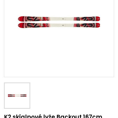
K2 skialpové lyže Backout 167cm