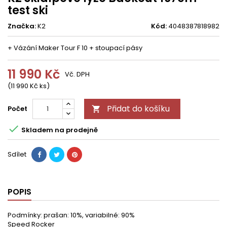
test ski
Značka:
K2
Kód:
4048387818982
+ Vázání Maker Tour F 10 + stoupací pásy
11 990 Kč
Vč. DPH
(11 990 Kč ks)
Přidat do košíku
Počet


Skladem na prodejně
Sdílet
POPIS
Podmínky: prašan: 10%, variabilné: 90%
Speed Rocker