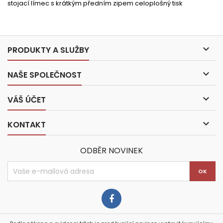
stojací límec s krátkým předním zipem celoplošný tisk

PRODUKTY A SLUŽBY

NAŠE SPOLEČNOST

VÁŠ ÚČET

KONTAKT
ODBĚR NOVINEK