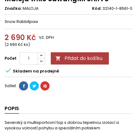
Značka:
MALOJA
Kód:
32140-1-8561-S
Snow Rabbitpaw
2 690 Kč
Vč. DPH
(2 690 Kč ks)
Přidat do košíku
Počet


Skladem na prodejně
Sdílet
POPIS
Severský a multisportovní top s dobrou tepelnou izolací a
vysokou volností pohybu a speciálním potiskem