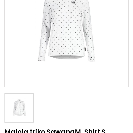
Maloja triko SawangM. Shirt S