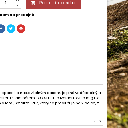
Přidat do košíku

dem na prodejně
na opasek a nastavitelným pasem; je plně voděodolný a
esteru s laminátem EXO SHIELD a izolací DWR a 60g EXO
lem „Small to Tall“, který se prodlužuje na 2 palce, z
<
>