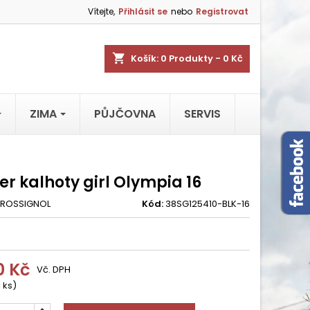
Vítejte,
Přihlásit se
nebo
Registrovat
shopping_cart
Košík:
0
Produkty - 0 Kč
ZIMA
PŮJČOVNA
SERVIS
r kalhoty girl Olympia 16
ROSSIGNOL
Kód:
38SG125410-BLK-16
0 Kč
Vč. DPH
 ks)