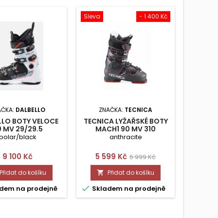
Sleva
- 1 400 Kč
AČKA:
DALBELLO
ZNAČKA:
TECNICA
Z
LLO BOTY VELOCE
TECNICA LYŽAŘSKÉ BOTY
HEAD 
 MV 29/29.5
MACH1 90 MV 310
FORMULA
polar/black
anthracite
Cena
Cena
Běžná
9 100 Kč
5 599 Kč
6 999 Kč
cena
Přidat do košíku
Přidat do košíku




dem na prodejně
Skladem na prodejně
Skla