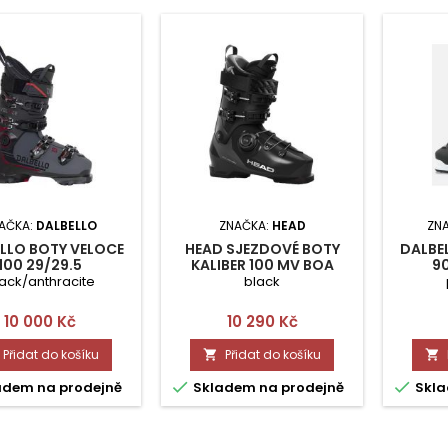
AČKA:
DALBELLO
ZNAČKA:
HEAD
ZN
LLO BOTY VELOCE
HEAD SJEZDOVÉ BOTY
DALBE
100 29/29.5
KALIBER 100 MV BOA
90
27/27.5
ack/anthracite
black
Cena
Cena
10 000 Kč
10 290 Kč
Přidat do košíku
Přidat do košíku




adem na prodejně
Skladem na prodejně
Skla