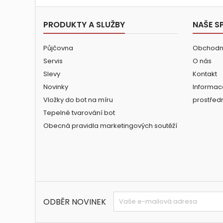
PRODUKTY A SLUŽBY
NAŠE S
Půjčovna
Obchodn
Servis
O nás
Slevy
Kontakt
Novinky
Informac
Vložky do bot na míru
prostřed
Tepelné tvarování bot
Obecná pravidla marketingových soutěží
ODBĚR NOVINEK