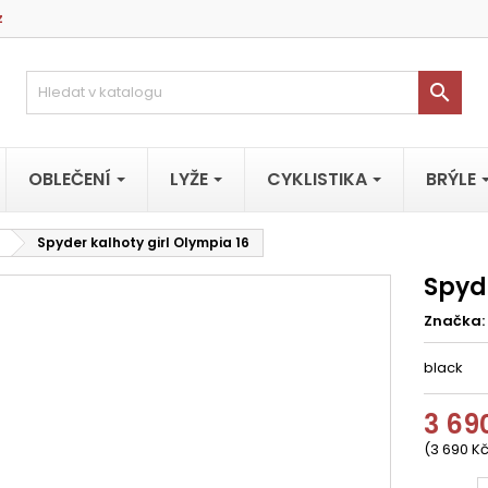
z

OBLEČENÍ
LYŽE
CYKLISTIKA
BRÝLE
Spyder kalhoty girl Olympia 16
Spyde
Značka:
black
3 69
(3 690 Kč