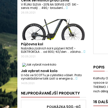
Ceník servisních prací Zima
V ŘÍJNU SLEVA -20% NA SERVIS LYŽÍ SKI -
servis malý ... 490,- broušení...
26.05.2021
Půjčovna kol
Nabídka jízdních kol k půjčení NOVĚ -
ELEKTROKOLA ... od 800,-Kč/den ... záloha...
30.05.2021
POPIS
Jak vybrat nové kolo
U nás ve SCOTTu je cyklistika vášeň. Proto
Kalhoty O
vynakládáme tolik úsilí a energie a...
vysoce i
14.05.2021
THERMO. K
nich děla
NEJPRODÁVANĚJŠÍ PRODUKTY
16 DAL
POUKÁZKA 500,-KČ