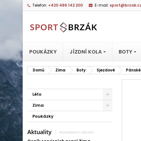
Telefon:
+420 486 142 200
E-mail:
sport@brzak.c
POUKÁZKY
JÍZDNÍ KOLA
BOTY
Domů
Zima
Boty
Sjezdové
Pánské
Léto
Zima
Poukázky
Aktuality
PROHLÉDNOUT VŠECHNY