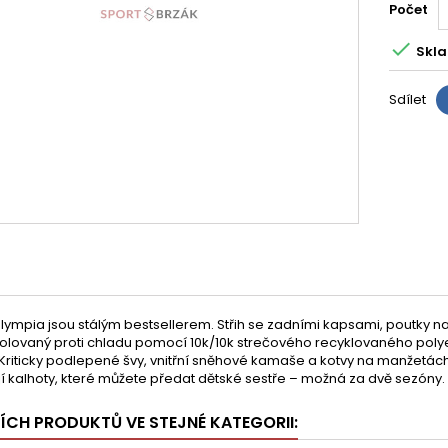
Počet

Skla
Sdílet
lympia jsou stálým bestsellerem. Střih se zadními kapsami, poutky 
zolovaný proti chladu pomocí 10k/10k strečového recyklovaného poly
riticky podlepené švy, vnitřní sněhové kamaše a kotvy na manžetách a 
jí kalhoty, které můžete předat dětské sestře – možná za dvě sezóny.
ŠÍCH PRODUKTŮ VE STEJNÉ KATEGORII: