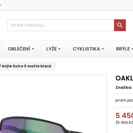
z

OBLEČENÍ
LYŽE
CYKLISTIKA
BRÝLE
 brýle Sutro S matte black
OAKL
Značka:
prizm ja
5 45
(5 450 Kč