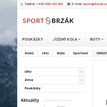
Telefon:
+420 486 142 200
E-mail:
sport@brzak.c
POUKÁZKY
JÍZDNÍ KOLA
BOTY
Domů
Léto
Brýle
Sportovní
OAKLEY
Léto
Zima
Poukázky
Aktuality
PROHLÉDNOUT VŠECHNY