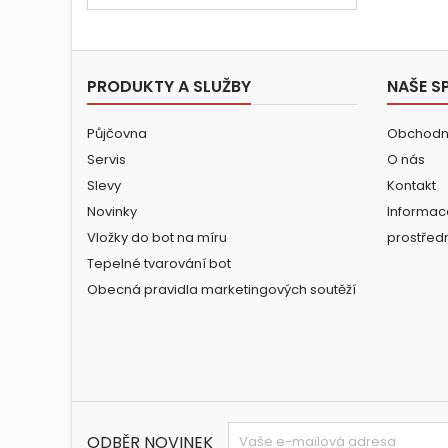
PRODUKTY A SLUŽBY
NAŠE S
Půjčovna
Obchodn
Servis
O nás
Slevy
Kontakt
Novinky
Informac
Vložky do bot na míru
prostřed
Tepelné tvarování bot
Obecná pravidla marketingových soutěží
ODBĚR NOVINEK