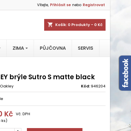
Vítejte,
Přihlásit se
nebo
Registrovat
shopping_cart
Košík:
0
Produkty - 0 Kč
ZIMA
PŮJČOVNA
SERVIS
EY brýle Sutro S matte black
Oakley
Kód:
946204
de
0 Kč
Vč. DPH
 ks)