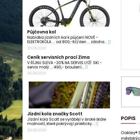
Půjčovna kol
Nabídka jízdních kol k půjčení NOVĚ -
ELEKTROKOLA ... od 800,-Kč/den ... záloha...
30.05.2021
Ceník servisních prací Zima
V ŘÍJNU SLEVA -20% NA SERVIS LYŽÍ SKI -
servis malý ... 490,- broušení...
26.05.2021
Jízdní kola značky Scott
POPIS
Jízdní kola Scott se vyrábějí v široké škále
možností, které pokrývají prakticky...
20.06.2021
Oakley® S
městských