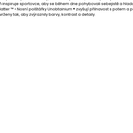
 inspiruje sportovce, aby se během dne pohybovali sebejistě a hlad
tter ™ • Nosní polštářky Unobtainium ® zvyšují přilnavost s potem a
vrženy tak, aby zvýraznily barvy, kontrast a detaily.